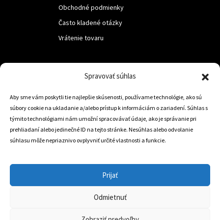
Obchodné podmienky
Často kladené otázky
Vrátenie tovaru
LUF s.r.o.
Spravovať súhlas
Nám. M.R.Štefanika 518,
Aby sme vám poskytli tie najlepšie skúsenosti, používame technológie, ako sú
Trstená 02801
súbory cookie na ukladanie a/alebo prístup k informáciám o zariadení. Súhlas s
týmito technológiami nám umožní spracovávať údaje, ako je správanie pri
prehliadaní alebo jedinečné ID na tejto stránke. Nesúhlas alebo odvolanie
súhlasu môže nepriaznivo ovplyvniť určité vlastnosti a funkcie.
+421 905 806 234
info@dojazdovekolesa.com
Prijať
Český Eshop
Odmietnuť
0
Zobraziť predvoľby