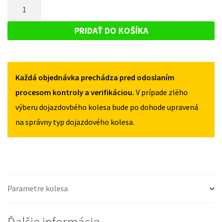
MNOŽSTVO
PEUGEOT
307
307
DOJAZDOVÉ
2001-
2001-
KOLESO
2007
PRIDAŤ DO KOŠÍKA
2007
125/80R16
PEUGEOT
125/80R16
4X108
307
4X108
2001-
Každá objednávka prechádza pred odoslaním
2007
125/80R16
procesom kontroly a verifikáciou.
V prípade zlého
4X108
výberu dojazdovbého kolesa bude po dohode upravená
na správny typ dojazdového kolesa.
Parametre kolesa