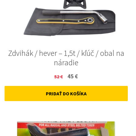
Zdvihák / hever – 1,5t / kľúč / obal na
náradie
Original
Current
45
€
52
€
price
price
PRIDAŤ DO KOŠÍKA
was:
is:
52 €.
45 €.