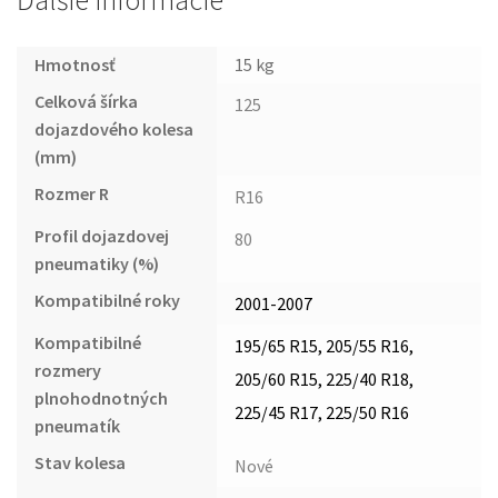
Ďalšie informácie
Hmotnosť
15 kg
Celková šírka
125
dojazdového kolesa
(mm)
Rozmer R
R16
Profil dojazdovej
80
pneumatiky (%)
Kompatibilné roky
2001-2007
Kompatibilné
195/65 R15, 205/55 R16,
rozmery
205/60 R15, 225/40 R18,
plnohodnotných
225/45 R17, 225/50 R16
pneumatík
Stav kolesa
Nové