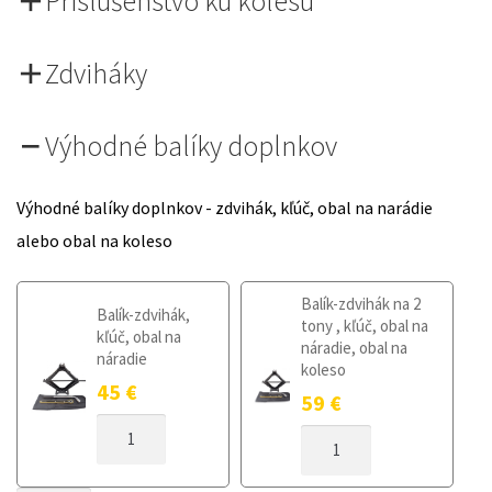
Príslušenstvo ku kolesu
Zdviháky
Výhodné balíky doplnkov
Výhodné balíky doplnkov - zdvihák, kľúč, obal na narádie
alebo obal na koleso
Balík-zdvihák na 2
Balík-zdvihák,
tony , kľúč, obal na
kľúč, obal na
náradie, obal na
náradie
koleso
45
€
59
€
MNOŽSTVO
MNOŽSTVO
DOJAZDOVÉ
DOJAZDOVÉ
KOLESO
KOLESO
PEUGEOT