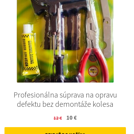
Profesionálna súprava na opravu
defektu bez demontáže kolesa
Original
Current
10
€
12
€
price
price