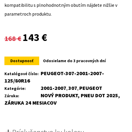
kompatibilitu s plnohodnotným obutím nájdete nižšie v
parametroch produktu.
Original
Current
143
€
168
€
price
price
was:
is:
Dostupnosť
Odosielame do 3 pracovných dní
168 €.
143 €.
PEUGEOT-307-2001-2007-
Katalógové číslo:
125/80R16
2001-2007
307
PEUGEOT
Kategórie:
,
,
NOVÝ PRODUKT, PNEU DOT 2025,
Záruka:
ZÁRUKA 24 MESIACOV