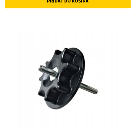
PRIDAŤ DO KOŠÍKA
was:
is:
12 €.
10 €.