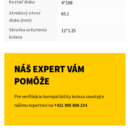
Rozteč disku
4*108
Stredový otvor
65.1
disku (mm)
Skrutka uchytenia
12*1.25
kolesa
NÁŠ EXPERT VÁM
POMÔŽE
Pre verifikáciu kompatibility kolesa zavolajte
nášmu expertovi na
+421 905 806 234