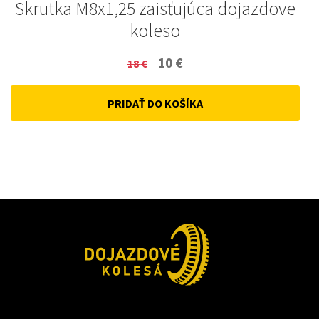
Skrutka M8x1,25 zaisťujúca dojazdove
koleso
Original
Current
10
€
18
€
price
price
PRIDAŤ DO KOŠÍKA
was:
is:
18 €.
10 €.