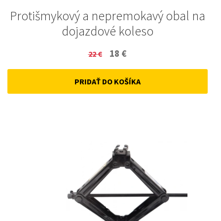
Protišmykový a nepremokavý obal na
dojazdové koleso
Original
Current
18
€
22
€
price
price
PRIDAŤ DO KOŠÍKA
was:
is:
22 €.
18 €.