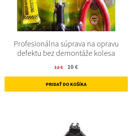
Profesionálna súprava na opravu
defektu bez demontáže kolesa
Original
Current
10
€
12
€
price
price
PRIDAŤ DO KOŠÍKA
was:
is:
12 €.
10 €.