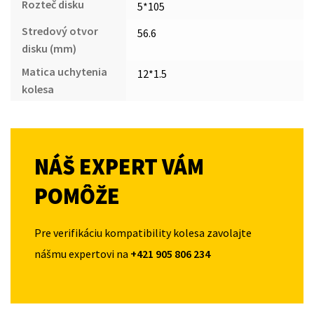
Rozteč disku
5*105
Stredový otvor
56.6
disku (mm)
Matica uchytenia
12*1.5
kolesa
NÁŠ EXPERT VÁM
POMÔŽE
Pre verifikáciu kompatibility kolesa zavolajte
nášmu expertovi na
+421 905 806 234