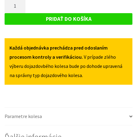
MNOŽSTVO
OPEL
MOKKA
MOKKA
DOJAZDOVÉ
2012-
2012-
KOLESO
2016
PRIDAŤ DO KOŠÍKA
2016
125/70R16
OPEL
125/70R16
5X105
MOKKA
5X105
2012-
Každá objednávka prechádza pred odoslaním
2016
125/70R16
procesom kontroly a verifikáciou.
V prípade zlého
5X105
výberu dojazdovbého kolesa bude po dohode upravená
na správny typ dojazdového kolesa.
Parametre kolesa