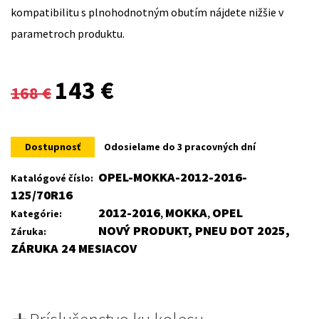
kompatibilitu s plnohodnotným obutím nájdete nižšie v
parametroch produktu.
Original
Current
143
€
168
€
price
price
was:
is:
Dostupnosť
Odosielame do 3 pracovných dní
168 €.
143 €.
OPEL-MOKKA-2012-2016-
Katalógové číslo:
125/70R16
2012-2016
MOKKA
OPEL
Kategórie:
,
,
NOVÝ PRODUKT, PNEU DOT 2025,
Záruka:
ZÁRUKA 24 MESIACOV