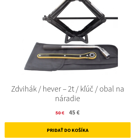
Zdvihák / hever – 2t / kľúč / obal na
náradie
Original
Current
45
€
50
€
price
price
PRIDAŤ DO KOŠÍKA
was:
is: