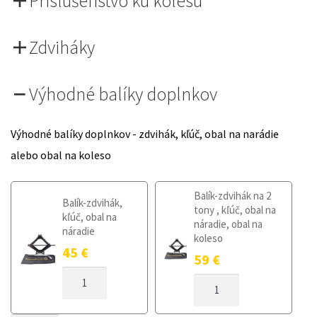
Príslušenstvo ku kolesu
Zdviháky
Výhodné balíky doplnkov
Výhodné balíky doplnkov - zdvihák, kľúč, obal na narádie
alebo obal na koleso
Balík-zdvihák na 2
Balík-zdvihák,
tony , kľúč, obal na
kľúč, obal na
náradie, obal na
náradie
koleso
45
€
59
€
MNOŽSTVO
MNOŽSTVO
DOJAZDOVÉ
DOJAZDOVÉ
KOLESO
KOLESO
OPEL