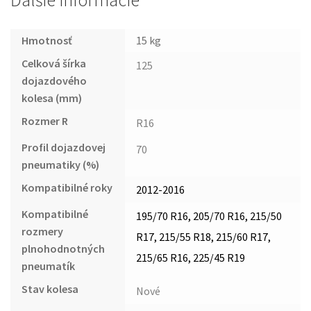
Ďalšie informácie
Hmotnosť
15 kg
Celková šírka
125
dojazdového
kolesa (mm)
Rozmer R
R16
Profil dojazdovej
70
pneumatiky (%)
Kompatibilné roky
2012-2016
Kompatibilné
195/70 R16, 205/70 R16, 215/50
rozmery
R17, 215/55 R18, 215/60 R17,
plnohodnotných
215/65 R16, 225/45 R19
pneumatík
Stav kolesa
Nové