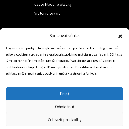
Často kladené otázky
Vrátenie tovaru
LUF s.r.o.
Spravovať súhlas
Nám. M.R.Štefanika 518,
Aby sme vám poskytli tie najlepšie skúsenosti, používame technológie, ako sú
Trstená 02801
súbory cookie na ukladanie a/alebo prístup k informáciám o zariadení. Súhlas s
týmito technológiami nám umožní spracovávať údaje, ako je správanie pri
prehliadaní alebo jedinečné ID na tejto stránke. Nesúhlas alebo odvolanie
súhlasu môže nepriaznivo ovplyvniť určité vlastnosti a funkcie.
+421 905 806 234
info@dojazdovekolesa.com
Prijať
Český Eshop
Odmietnuť
0
Zobraziť predvoľby