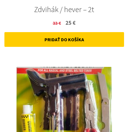
Zdvihák / hever – 2t
Original
Current
25
€
33
€
price
price
PRIDAŤ DO KOŠÍKA
was:
is:
33 €.
25 €.