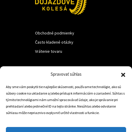
Obchodné podmienky
Často kladené otázky
Vrátenie tovaru
LUF s.r.o.
Spravovať súhlas
Nám. M.R.Štefanika 518,
Aby sme vám poskytli tie najlepšie skúsenosti, používame technológie, ako sú
Trstená 02801
súbory cookie na ukladanie a/alebo prístup k informáciám o zariadení. Súhlas s
týmito technológiami nám umožní spracovávať údaje, ako je správanie pri
prehliadaní alebo jedinečné ID na tejto stránke. Nesúhlas alebo odvolanie
súhlasu môže nepriaznivo ovplyvniť určité vlastnosti a funkcie.
+421 905 806 234
info@dojazdovekolesa.com