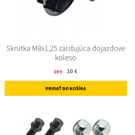
Skrutka M8x1,25 zaisťujúca dojazdove
koleso
Original
Current
10
€
18
€
price
price
PRIDAŤ DO KOŠÍKA
was:
is:
18 €.
10 €.