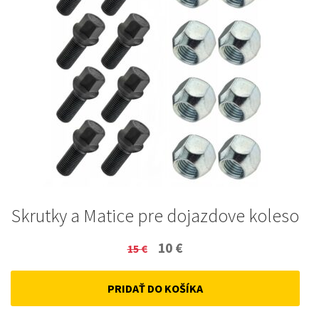
Skrutky a Matice pre dojazdove koleso
Original
Current
10
€
15
€
price
price
PRIDAŤ DO KOŠÍKA
was:
is:
15 €.
10 €.