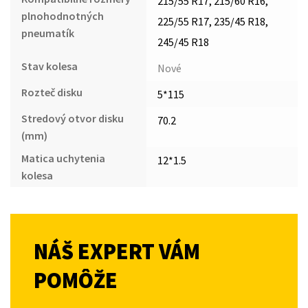
215/55 R17, 215/60 R16,
plnohodnotných
225/55 R17, 235/45 R18,
pneumatík
245/45 R18
Stav kolesa
Nové
Rozteč disku
5*115
Stredový otvor disku
70.2
(mm)
Matica uchytenia
12*1.5
kolesa
NÁŠ EXPERT VÁM
POMÔŽE