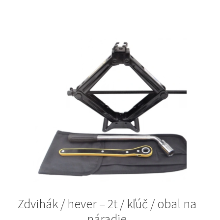
Zdvihák / hever – 2t / kľúč / obal na
náradie