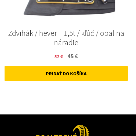
Zdvihák / hever – 1,5t / kľúč / obal na
náradie
Original
Current
45
€
52
€
price
price
PRIDAŤ DO KOŠÍKA
was:
is:
52 €.
45 €.