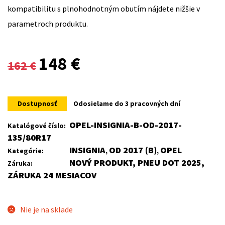
kompatibilitu s plnohodnotným obutím nájdete nižšie v
parametroch produktu.
Original
Current
148
€
162
€
price
price
was:
is:
Dostupnosť
Odosielame do 3 pracovných dní
162 €.
148 €.
OPEL-INSIGNIA-B-OD-2017-
Katalógové číslo:
135/80R17
INSIGNIA
OD 2017 (B)
OPEL
Kategórie:
,
,
NOVÝ PRODUKT, PNEU DOT 2025,
Záruka:
ZÁRUKA 24 MESIACOV
Nie je na sklade