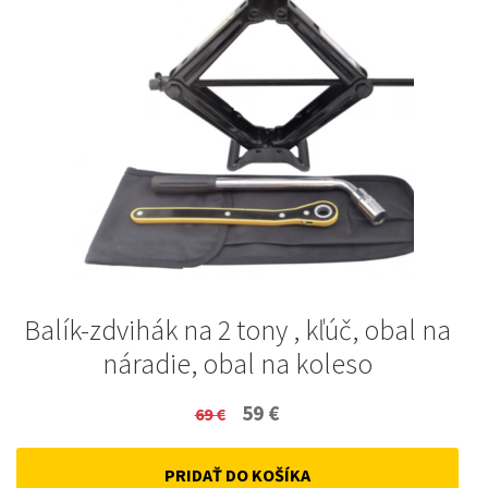
Balík-zdvihák na 2 tony , kľúč, obal na
náradie, obal na koleso
Original
Current
59
€
69
€
price
price
PRIDAŤ DO KOŠÍKA
was:
is: