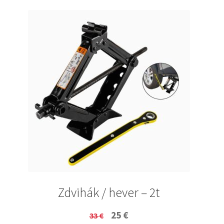
Zdvihák / hever – 2t
Original
Current
25
€
33
€