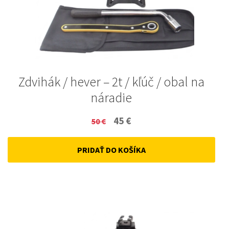
Zdvihák / hever – 2t / kľúč / obal na
náradie
Original
Current
45
€
50
€
price
price
PRIDAŤ DO KOŠÍKA
was:
is:
50 €.
45 €.