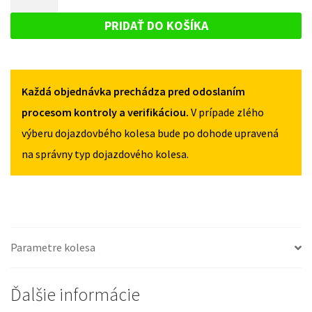
LEAF
DOJAZDOVÉ
II
II
KOLESO
OD
PRIDAŤ DO KOŠÍKA
OD
2017
NISSAN
2017
125/80R17
LEAF
125/80R17
5X114,3
5X114,3
II
Každá objednávka prechádza pred odoslaním
OD
2017
procesom kontroly a verifikáciou.
V prípade zlého
125/80R17
výberu dojazdovbého kolesa bude po dohode upravená
5X114,3
na správny typ dojazdového kolesa.
Parametre kolesa
Ďalšie informácie