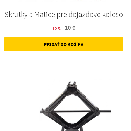
Skrutky a Matice pre dojazdove koleso
Original
Current
10
€
15
€
price
price
PRIDAŤ DO KOŠÍKA
was:
is:
15 €.
10 €.