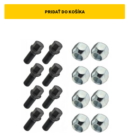
price
price
PRIDAŤ DO KOŠÍKA
was:
is:
33 €.
25 €.