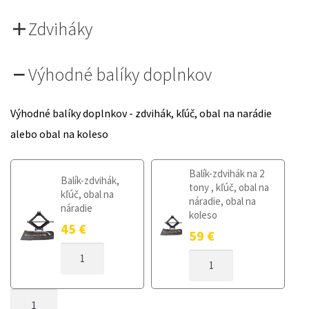
Zdviháky
Výhodné balíky doplnkov
Výhodné balíky doplnkov - zdvihák, kľúč, obal na narádie
alebo obal na koleso
Balík-zdvihák na 2
Balík-zdvihák,
tony , kľúč, obal na
kľúč, obal na
náradie, obal na
náradie
koleso
45
€
59
€
MNOŽSTVO
MNOŽSTVO
DOJAZDOVÉ
DOJAZDOVÉ
KOLESO
KOLESO
NISSAN
MNOŽSTVO
NISSAN
LEAF