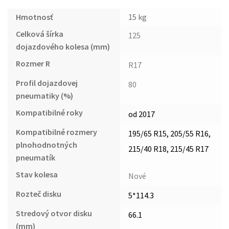
Hmotnosť
15 kg
Celková šírka
125
dojazdového kolesa (mm)
Rozmer R
R17
Profil dojazdovej
80
pneumatiky (%)
Kompatibilné roky
od 2017
Kompatibilné rozmery
195/65 R15, 205/55 R16,
plnohodnotných
215/40 R18, 215/45 R17
pneumatík
Stav kolesa
Nové
Rozteč disku
5*114.3
Stredový otvor disku
66.1
(mm)