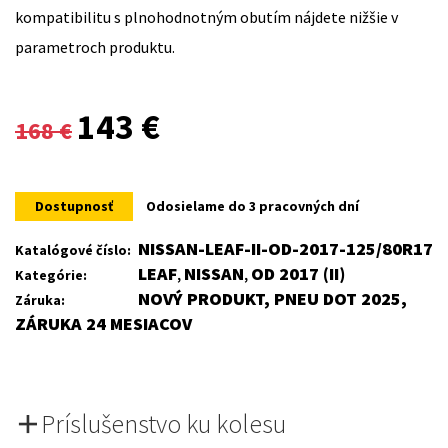
kompatibilitu s plnohodnotným obutím nájdete nižšie v
parametroch produktu.
Original
Current
143
€
168
€
price
price
was:
is:
Dostupnosť
Odosielame do 3 pracovných dní
168 €.
143 €.
NISSAN-LEAF-II-OD-2017-125/80R17
Katalógové číslo:
LEAF
NISSAN
OD 2017 (II)
Kategórie:
,
,
NOVÝ PRODUKT, PNEU DOT 2025,
Záruka:
ZÁRUKA 24 MESIACOV
Príslušenstvo ku kolesu