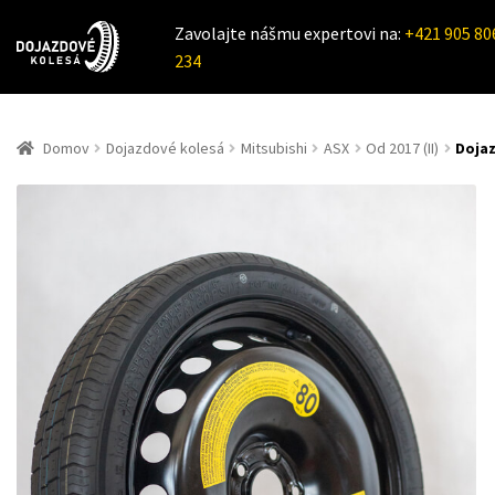
Zavolajte nášmu expertovi na:
+421 905 80
234
Domov
Dojazdové kolesá
Mitsubishi
ASX
Od 2017 (II)
Dojaz