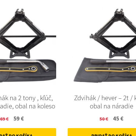
hák na 2 tony , kľúč,
Zdvihák / hever – 2t / 
adie, obal na koleso
obal na náradie
Original
Current
Original
Curr
59
€
45
€
69
€
50
€
price
price
price
price
DAŤ DO KOŠÍKA
PRIDAŤ DO KOŠÍKA