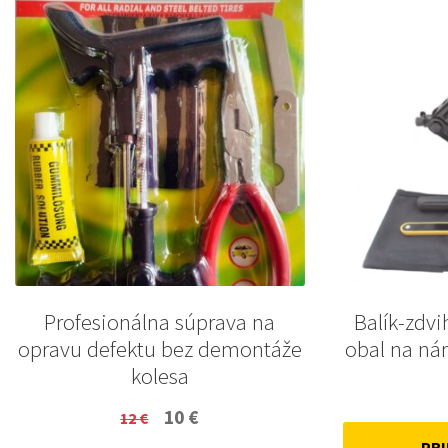
Profesionálna súprava na
Balík-zdvi
opravu defektu bez demontáže
obal na nár
kolesa
Original
Current
10
€
12
€
price
price
PRI