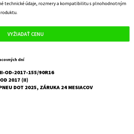
sné technické údaje, rozmery a kompatibilitu s plnohodnotným
produktu.
VYŽIADAŤ CENU
acovných dní
II-OD-2017-155/90R16
OD 2017 (II)
,
PNEU DOT 2025, ZÁRUKA 24 MESIACOV