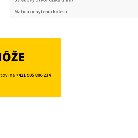
Matica uchytenia kolesa
MÔŽE
rtovi na
+421 905 806 234