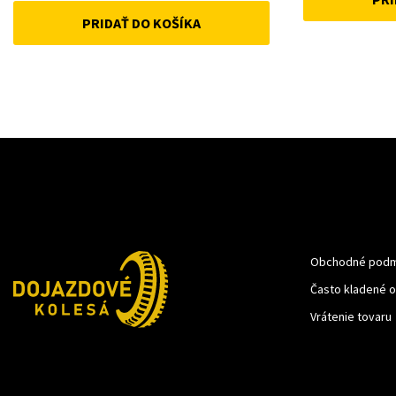
PRIDAŤ DO KOŠÍKA
was:
is:
12 €.
10 €.
Obchodné podm
Často kladené 
Vrátenie tovaru