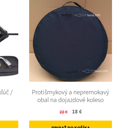
kľúč /
Protišmykový a nepremokavý
obal na dojazdové koleso
ent
Original
Current
18
€
22
€
price
price
PRIDAŤ DO KOŠÍKA