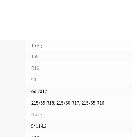
15 kg
155
R16
90
od 2017
215/55 R18, 215/60 R17, 215/65 R16
Nové
5*114.3