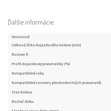
Ďalšie informácie
Hmotnosť
Celková šírka dojazdového kolesa (mm)
Rozmer R
Profil dojazdovej pneumatiky (%)
Kompatibilné roky
Kompatibilné rozmery plnohodnotných pneumatík
Stav kolesa
Rozteč disku
Stredový otvor disku (mm)