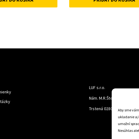
was:
is:
was:
is:
69 €.
59 €.
50 €.
45 €.
LUF s.r.o.
ienky
Nám. M.R.Štefanika 518,
otázky
Trstená 02801
Aby sme vám p
ukladanie a/
umožní spraco
Nesúhlas aleb