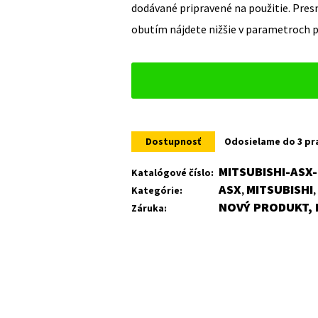
dodávané pripravené na použitie. Pre
obutím nájdete nižšie v parametroch 
Dostupnosť
Odosielame do 3 pr
MITSUBISHI-ASX-
Katalógové číslo:
ASX
MITSUBISHI
Kategórie:
,
NOVÝ PRODUKT, 
Záruka: