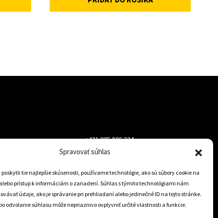
was:
is:
22 €.
18 €.
+421 905 806 234
Spravovať súhlas
info@dojazdovekolesa.com
oskytli tie najlepšie skúsenosti, používame technológie, ako sú súbory cookie na
alebo prístup k informáciám o zariadení. Súhlas s týmito technológiami nám
Český Eshop
vávať údaje, ako je správanie pri prehliadaní alebo jedinečné ID na tejto stránke.
o odvolanie súhlasu môže nepriaznivo ovplyvniť určité vlastnosti a funkcie.