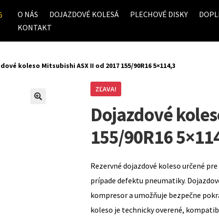
O NÁS
DOJAZDOVÉ KOLESÁ
PLECHOVÉ DISKY
DOPL
6
KONTAKT
dové koleso Mitsubishi ASX II od 2017 155/90R16 5×114,3
ZĽAVA!
Dojazdové koleso
155/90R16 5×11
Rezervné dojazdové koleso určené pre 
prípade defektu pneumatiky. Dojazdov
kompresor a umožňuje bezpečne pokrač
koleso je technicky overené, kompati