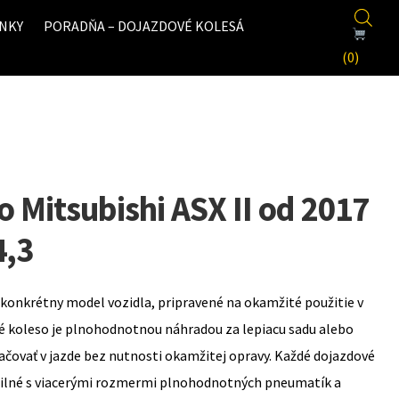
NKY
PORADŇA – DOJAZDOVÉ KOLESÁ
(0)
 Mitsubishi ASX II od 2017
4,3
konkrétny model vozidla, pripravené na okamžité použitie v
é koleso je plnohodnotnou náhradou za lepiacu sadu alebo
ovať v jazde bez nutnosti okamžitej opravy. Každé dojazdové
bilné s viacerými rozmermi plnohodnotných pneumatík a