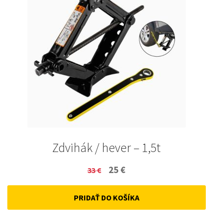
Zdvihák / hever – 1,5t
Original
Current
25
€
33
€
price
price
PRIDAŤ DO KOŠÍKA
was:
is:
33 €.
25 €.