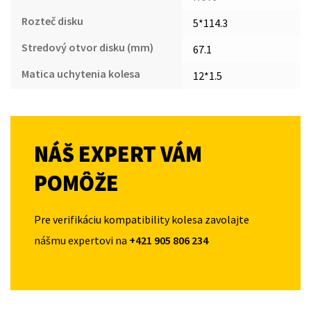
Rozteč disku
5*114.3
Stredový otvor disku (mm)
67.1
Matica uchytenia kolesa
12*1.5
NÁŠ EXPERT VÁM
POMÔŽE
Pre verifikáciu kompatibility kolesa zavolajte
nášmu expertovi na
+421 905 806 234