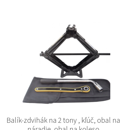
Balík-zdvihák na 2 tony , kľúč, obal na
náradie, obal na koleso