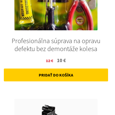
Profesionálna súprava na opravu
defektu bez demontáže kolesa
Original
Current
10
€
12
€
price
price
PRIDAŤ DO KOŠÍKA
was:
is:
12 €.
10 €.