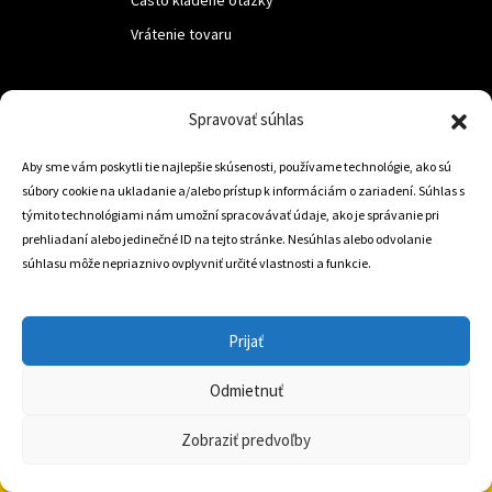
Vrátenie tovaru
LUF s.r.o.
Spravovať súhlas
Nám. M.R.Štefanika 518,
Aby sme vám poskytli tie najlepšie skúsenosti, používame technológie, ako sú
Trstená 02801
súbory cookie na ukladanie a/alebo prístup k informáciám o zariadení. Súhlas s
týmito technológiami nám umožní spracovávať údaje, ako je správanie pri
prehliadaní alebo jedinečné ID na tejto stránke. Nesúhlas alebo odvolanie
súhlasu môže nepriaznivo ovplyvniť určité vlastnosti a funkcie.
+421 905 806 234
info@dojazdovekolesa.com
Prijať
Český Eshop
Odmietnuť
0
Zobraziť predvoľby