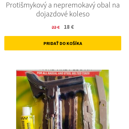
Protišmykový a nepremokavý obal na
dojazdové koleso
Original
Current
18
€
22
€
price
price
PRIDAŤ DO KOŠÍKA
was:
is:
22 €.
18 €.