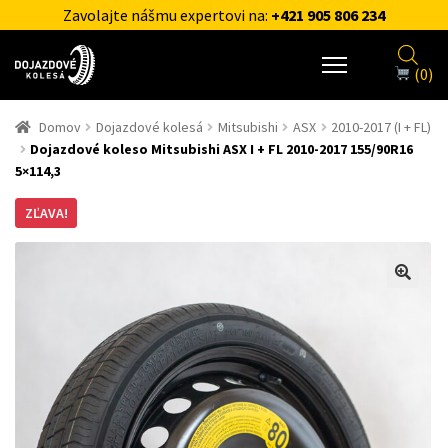
Zavolajte nášmu expertovi na:
+421 905 806 234
(0)
Domov
Dojazdové kolesá
Mitsubishi
ASX
2010-2017 (I + FL)
Dojazdové koleso Mitsubishi ASX I + FL 2010-2017 155/90R16
5×114,3
ZĽAVA!