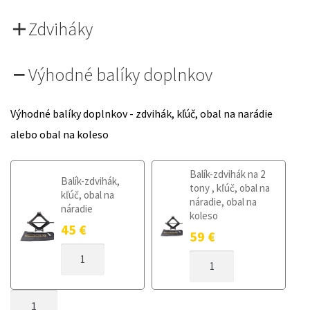
Zdviháky
Výhodné balíky doplnkov
Výhodné balíky doplnkov - zdvihák, kľúč, obal na narádie
alebo obal na koleso
Balík-zdvihák na 2
Balík-zdvihák,
tony , kľúč, obal na
kľúč, obal na
náradie, obal na
náradie
koleso
45
€
59
€
MNOŽSTVO
MNOŽSTVO
DOJAZDOVÉ
DOJAZDOVÉ
KOLESO
KOLESO
MINI
MNOŽSTVO
MINI
PACEMAN