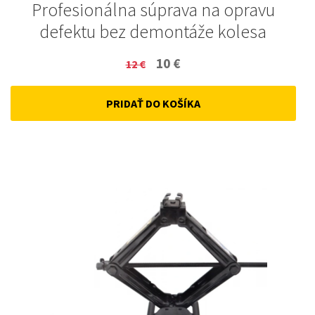
Profesionálna súprava na opravu
defektu bez demontáže kolesa
Original
Current
10
€
12
€
price
price
PRIDAŤ DO KOŠÍKA
was:
is:
12 €.
10 €.