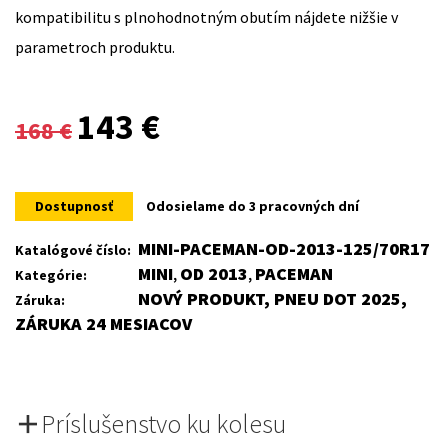
kompatibilitu s plnohodnotným obutím nájdete nižšie v
parametroch produktu.
Original
Current
143
€
168
€
price
price
was:
is:
Dostupnosť
Odosielame do 3 pracovných dní
168 €.
143 €.
MINI-PACEMAN-OD-2013-125/70R17
Katalógové číslo:
MINI
OD 2013
PACEMAN
Kategórie:
,
,
NOVÝ PRODUKT, PNEU DOT 2025,
Záruka:
ZÁRUKA 24 MESIACOV
Príslušenstvo ku kolesu