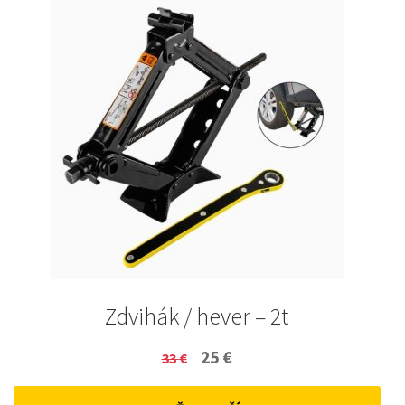
Zdvihák / hever – 2t
Original
Current
25
€
33
€
price
price