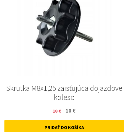
Skrutka M8x1,25 zaisťujúca dojazdove
koleso
Original
Current
10
€
18
€
price
price
PRIDAŤ DO KOŠÍKA
was:
is: