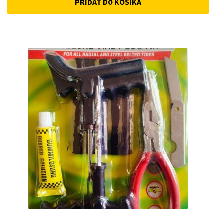
PRIDAŤ DO KOŠÍKA
was:
is:
33 €.
25 €.