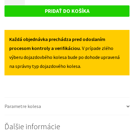
PACEMAN
DOJAZDOVÉ
OD
OD
KOLESO
2013
PRIDAŤ DO KOŠÍKA
2013
125/70R17
MINI
125/70R17
5X120
PACEMAN
5X120
OD
Každá objednávka prechádza pred odoslaním
2013
125/70R17
procesom kontroly a verifikáciou.
V prípade zlého
5X120
výberu dojazdovbého kolesa bude po dohode upravená
na správny typ dojazdového kolesa.
Parametre kolesa
Ďalšie informácie