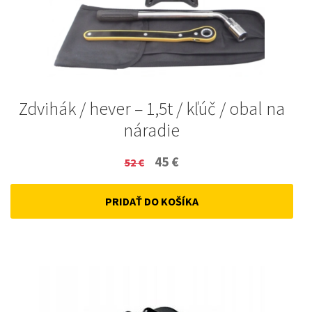
Zdvihák / hever – 1,5t / kľúč / obal na
náradie
Original
Current
45
€
52
€
price
price
PRIDAŤ DO KOŠÍKA
was:
is:
52 €.
45 €.