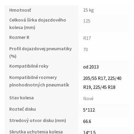
Hmotnosť
15 kg
Celková šírka dojazdového
125
kolesa (mm)
Rozmer R
R17
Profil dojazdovej pneumatiky
70
(%)
Kompatibilné roky
od 2013
Kompatibilné rozmery
205/55 R17, 225/40
plnohodnotných pneumatík
R19, 225/45 R18
Stav kolesa
Nové
Rozteč disku
5*112
Stredový otvor disku (mm)
66.6
Skrutka uchytenia kolesa
14*1.5