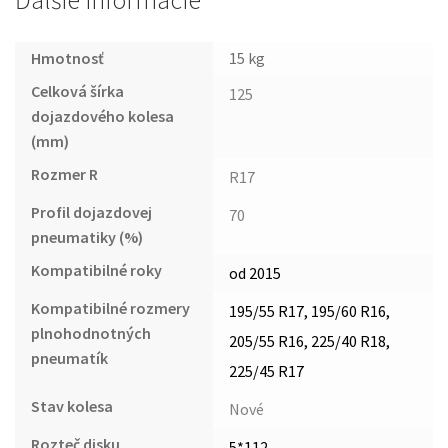
Ďalšie informácie
Hmotnosť
15 kg
Celková šírka
125
dojazdového kolesa
(mm)
Rozmer R
R17
Profil dojazdovej
70
pneumatiky (%)
Kompatibilné roky
od 2015
Kompatibilné rozmery
195/55 R17, 195/60 R16,
plnohodnotných
205/55 R16, 225/40 R18,
pneumatík
225/45 R17
Stav kolesa
Nové
Rozteč disku
5*112