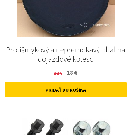
Protišmykový a nepremokavý obal na
dojazdové koleso
Original
Current
18
€
22
€
price
price
PRIDAŤ DO KOŠÍKA
was:
is:
22 €.
18 €.