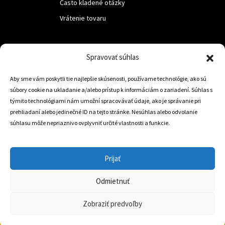
Často kladené otázky
Vrátenie tovaru
LUF s.r.o.
Spravovať súhlas
Nám. M.R.Štefanika 518,
Aby sme vám poskytli tie najlepšie skúsenosti, používame technológie, ako sú
Trstená 02801
súbory cookie na ukladanie a/alebo prístup k informáciám o zariadení. Súhlas s
týmito technológiami nám umožní spracovávať údaje, ako je správanie pri
prehliadaní alebo jedinečné ID na tejto stránke. Nesúhlas alebo odvolanie
súhlasu môže nepriaznivo ovplyvniť určité vlastnosti a funkcie.
+421 905 806 234
info@dojazdovekolesa.com
Prijať
Český Eshop
Odmietnuť
0
Zobraziť predvoľby