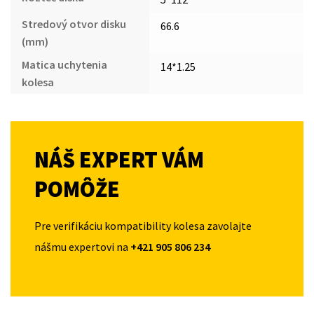
Stredový otvor disku
66.6
(mm)
Matica uchytenia
14*1.25
kolesa
NÁŠ EXPERT VÁM
POMÔŽE
Pre verifikáciu kompatibility kolesa zavolajte
nášmu expertovi na
+421 905 806 234