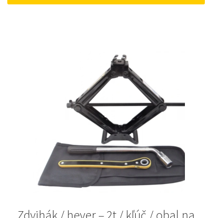
15 €.
10 €.
Zdvihák / hever – 2t / kľúč / obal na