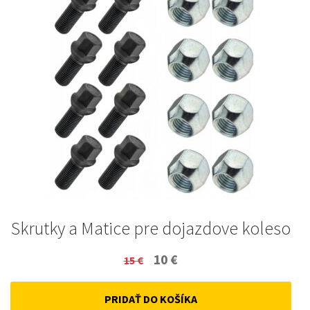
Skrutky a Matice pre dojazdove koleso
Original
Current
10
€
15
€
price
price
PRIDAŤ DO KOŠÍKA
was:
is: