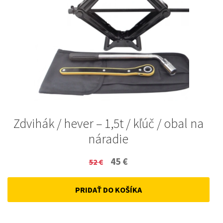
Zdvihák / hever – 1,5t / kľúč / obal na
náradie
Original
Current
45
€
52
€
price
price
PRIDAŤ DO KOŠÍKA
was:
is:
52 €.
45 €.