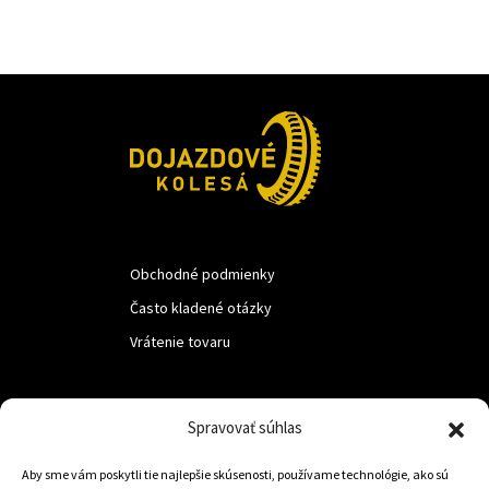
Obchodné podmienky
Často kladené otázky
Vrátenie tovaru
LUF s.r.o.
Spravovať súhlas
Nám. M.R.Štefanika 518,
Aby sme vám poskytli tie najlepšie skúsenosti, používame technológie, ako sú
Trstená 02801