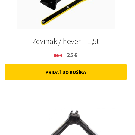
Zdvihák / hever – 1,5t
Original
Current
25
€
33
€
price
price
PRIDAŤ DO KOŠÍKA
was:
is:
33 €.
25 €.