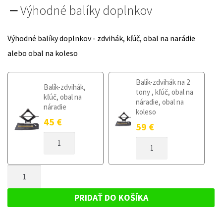
Výhodné balíky doplnkov
Výhodné balíky doplnkov - zdvihák, kľúč, obal na narádie
alebo obal na koleso
Balík-zdvihák na 2
Balík-zdvihák,
tony , kľúč, obal na
kľúč, obal na
náradie, obal na
náradie
koleso
45
€
59
€
MNOŽSTVO
MNOŽSTVO
DOJAZDOVÉ
DOJAZDOVÉ
KOLESO
KOLESO
MERCEDES
MNOŽSTVO
MERCEDES
GLC
GLC
DOJAZDOVÉ
OD
OD
KOLESO
2022
PRIDAŤ DO KOŠÍKA
2022
155/85R18
MERCEDES
155/85R18
GLC