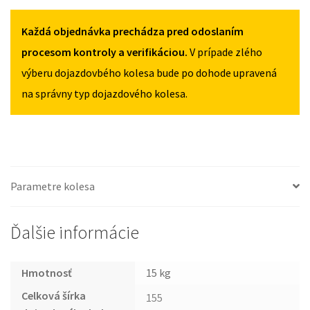
OD
Každá objednávka prechádza pred odoslaním
2022
155/85R18
procesom kontroly a verifikáciou.
V prípade zlého
výberu dojazdovbého kolesa bude po dohode upravená
na správny typ dojazdového kolesa.
Parametre kolesa
Ďalšie informácie
Hmotnosť
15 kg
Celková šírka
155