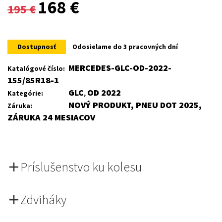
Original
Current
168
€
195
€
price
price
was:
is:
Dostupnosť
Odosielame do 3 pracovných dní
195 €.
168 €.
MERCEDES-GLC-OD-2022-
Katalógové číslo:
155/85R18-1
GLC
OD 2022
Kategórie:
,
NOVÝ PRODUKT, PNEU DOT 2025,
Záruka:
ZÁRUKA 24 MESIACOV
Príslušenstvo ku kolesu
Zdviháky