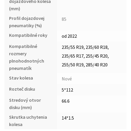
dojazdového kolesa
(mm)
Profil dojazdovej
85
pneumatiky (%)
Kompatibilné roky
od 2022
Kompatibilné
235/55 R19, 235/60 R18,
rozmery
235/65 R17, 255/45 R20,
plnohodnotných
255/50 R19, 285/40 R20
pneumatík
Stav kolesa
Nové
Rozteč disku
5*112
Stredový otvor
66.6
disku (mm)
Skrutka uchytenia
14*1.5
kolesa