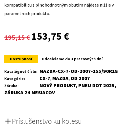
kompatibilitu s plnohodnotným obutím nájdete nižšie v
parametroch produktu.
Original
Current
153,75
€
195,15
€
price
price
was:
is:
Dostupnosť
Odosielame do 3 pracovných dní
195,15 €.
153,75 €.
MAZDA-CX-7-OD-2007-155/90R18
Katalógové číslo:
CX-7
MAZDA
OD 2007
Kategórie:
,
,
NOVÝ PRODUKT, PNEU DOT 2025,
Záruka:
ZÁRUKA 24 MESIACOV
Príslušenstvo ku kolesu