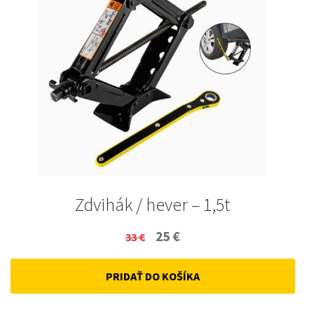
Zdvihák / hever – 1,5t
Original
Current
25
€
33
€
price
price
PRIDAŤ DO KOŠÍKA
was:
is:
33 €.
25 €.