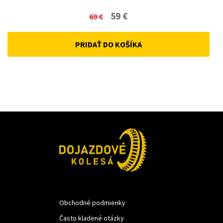
Original
Current
59
€
69
€
price
price
PRIDAŤ DO KOŠÍKA
was:
is:
69 €.
59 €.
Obchodné podmienky
Často kladené otázky