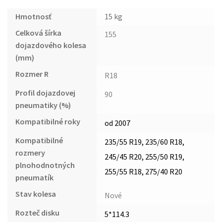
Hmotnosť
15 kg
Celková šírka
155
dojazdového kolesa
(mm)
Rozmer R
R18
Profil dojazdovej
90
pneumatiky (%)
Kompatibilné roky
od 2007
Kompatibilné
235/55 R19, 235/60 R18,
rozmery
245/45 R20, 255/50 R19,
plnohodnotných
255/55 R18, 275/40 R20
pneumatík
Stav kolesa
Nové
Rozteč disku
5*114.3