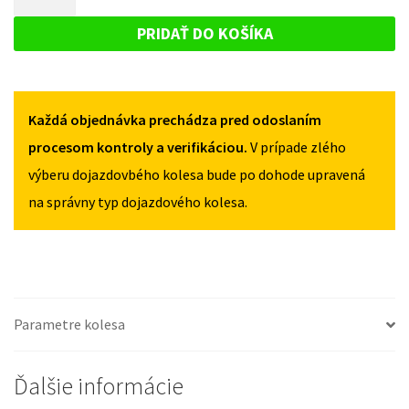
CX-
DOJAZDOVÉ
7
7
KOLESO
OD
PRIDAŤ DO KOŠÍKA
OD
2007
MAZDA
2007
155/90R18
CX-
155/90R18
5X114,3
5X114,3
7
Každá objednávka prechádza pred odoslaním
OD
2007
procesom kontroly a verifikáciou.
V prípade zlého
155/90R18
výberu dojazdovbého kolesa bude po dohode upravená
5X114,3
na správny typ dojazdového kolesa.
Parametre kolesa
Ďalšie informácie