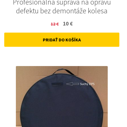
Profesionálna súprava na opravu
defektu bez demontáže kolesa
Original
Current
10
€
12
€
price
price
PRIDAŤ DO KOŠÍKA
was:
is:
12 €.
10 €.