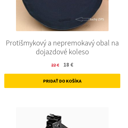
Protišmykový a nepremokavý obal na
dojazdové koleso
Original
Current
18
€
22
€
price
price
PRIDAŤ DO KOŠÍKA
was:
is:
22 €.
18 €.