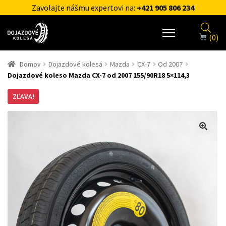
Zavolajte nášmu expertovi na:
+421 905 806 234
(0)
Domov
Dojazdové kolesá
Mazda
CX-7
Od 2007
Dojazdové koleso Mazda CX-7 od 2007 155/90R18 5×114,3
ZĽAVA!