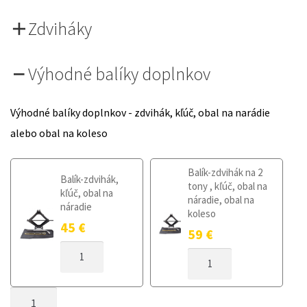
Zdviháky
Výhodné balíky doplnkov
Výhodné balíky doplnkov - zdvihák, kľúč, obal na narádie
alebo obal na koleso
Balík-zdvihák na 2
Balík-zdvihák,
tony , kľúč, obal na
kľúč, obal na
náradie, obal na
náradie
koleso
45
€
59
€
MNOŽSTVO
MNOŽSTVO
DOJAZDOVÉ
DOJAZDOVÉ
KOLESO
KOLESO
MAZDA
MNOŽSTVO
MAZDA
CX-