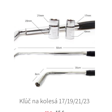
Kľúč na kolesá 17/19/21/23
Original
Current