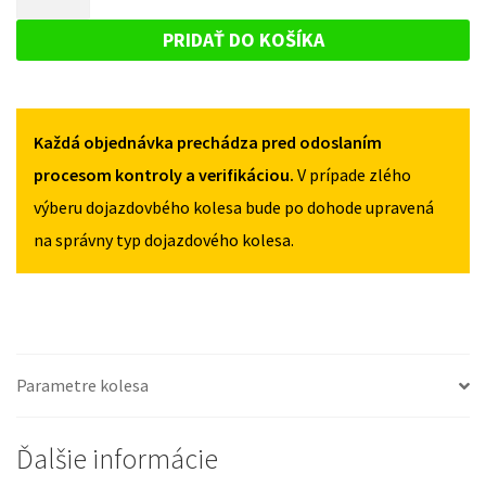
GS
DOJAZDOVÉ
OD
OD
KOLESO
2006
PRIDAŤ DO KOŠÍKA
2006
125/80R18
LEXUS
125/80R18
5X114,3
GS
5X114,3
OD
Každá objednávka prechádza pred odoslaním
2006
125/80R18
procesom kontroly a verifikáciou.
V prípade zlého
5X114,3
výberu dojazdovbého kolesa bude po dohode upravená
na správny typ dojazdového kolesa.
Parametre kolesa
Ďalšie informácie