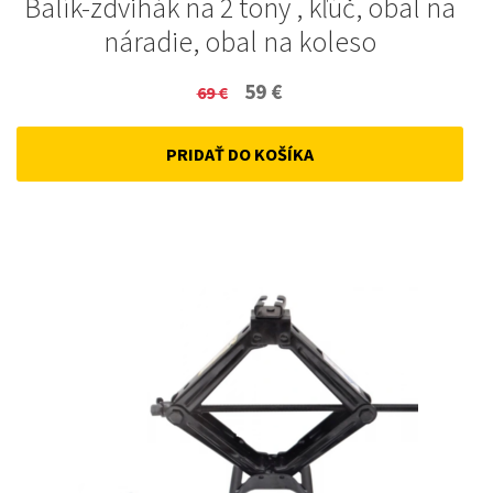
Balík-zdvihák na 2 tony , kľúč, obal na
náradie, obal na koleso
Original
Current
59
€
69
€
price
price
PRIDAŤ DO KOŠÍKA
was:
is:
69 €.
59 €.