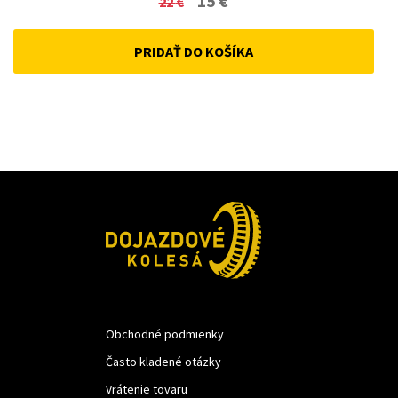
15
€
22
€
price
price
PRIDAŤ DO KOŠÍKA
was:
is:
22 €.
15 €.
Obchodné podmienky
Často kladené otázky
Vrátenie tovaru