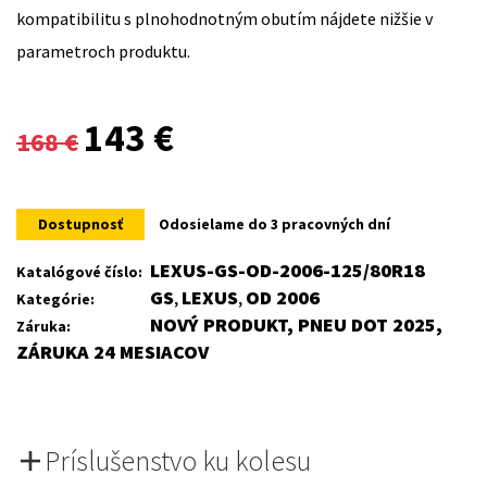
kompatibilitu s plnohodnotným obutím nájdete nižšie v
parametroch produktu.
Original
Current
143
€
168
€
price
price
was:
is:
Dostupnosť
Odosielame do 3 pracovných dní
168 €.
143 €.
LEXUS-GS-OD-2006-125/80R18
Katalógové číslo:
GS
LEXUS
OD 2006
Kategórie:
,
,
NOVÝ PRODUKT, PNEU DOT 2025,
Záruka:
ZÁRUKA 24 MESIACOV
Príslušenstvo ku kolesu