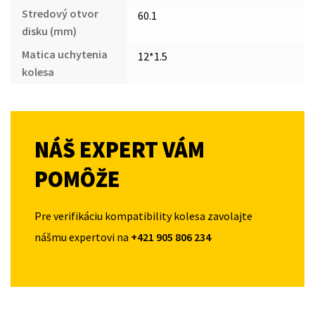
Stredový otvor
60.1
disku (mm)
Matica uchytenia
12*1.5
kolesa
NÁŠ EXPERT VÁM
POMÔŽE
Pre verifikáciu kompatibility kolesa zavolajte
nášmu expertovi na
+421 905 806 234