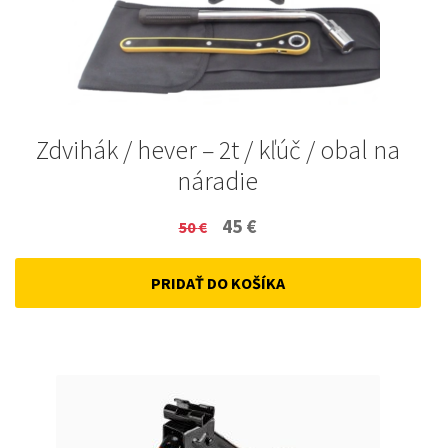
Zdvihák / hever – 2t / kľúč / obal na
náradie
Original
Current
45
€
50
€
price
price
PRIDAŤ DO KOŠÍKA
was:
is:
50 €.
45 €.