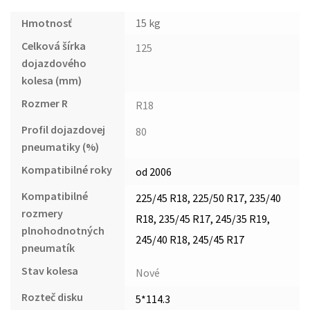
Hmotnosť
15 kg
Celková šírka
125
dojazdového
kolesa (mm)
Rozmer R
R18
Profil dojazdovej
80
pneumatiky (%)
Kompatibilné roky
od 2006
Kompatibilné
225/45 R18, 225/50 R17, 235/40
rozmery
R18, 235/45 R17, 245/35 R19,
plnohodnotných
245/40 R18, 245/45 R17
pneumatík
Stav kolesa
Nové
Rozteč disku
5*114.3