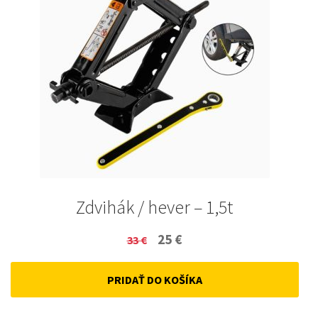
Zdvihák / hever – 1,5t
Original
Current
25
€
33
€
price
price
PRIDAŤ DO KOŠÍKA
was:
is:
33 €.
25 €.