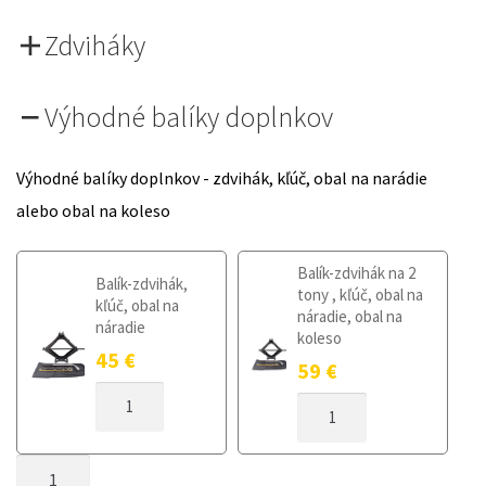
Zdviháky
Výhodné balíky doplnkov
Výhodné balíky doplnkov - zdvihák, kľúč, obal na narádie
alebo obal na koleso
Balík-zdvihák na 2
Balík-zdvihák,
tony , kľúč, obal na
kľúč, obal na
náradie, obal na
náradie
koleso
45
€
59
€
MNOŽSTVO
MNOŽSTVO
DOJAZDOVÉ
DOJAZDOVÉ
KOLESO
KOLESO
LEXUS
MNOŽSTVO
LEXUS
GS