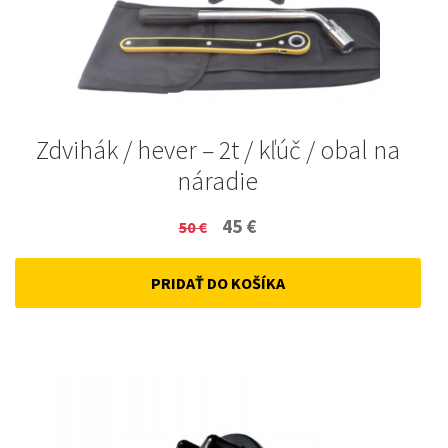
Zdvihák / hever – 2t / kľúč / obal na
náradie
Original
Current
45
€
50
€
price
price
PRIDAŤ DO KOŠÍKA
was:
is:
50 €.
45 €.