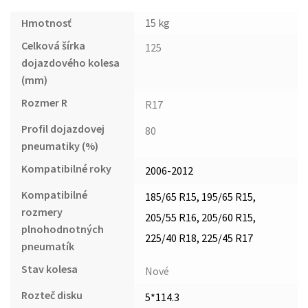
Hmotnosť
15 kg
Celková šírka
125
dojazdového kolesa
(mm)
Rozmer R
R17
Profil dojazdovej
80
pneumatiky (%)
Kompatibilné roky
2006-2012
Kompatibilné
185/65 R15, 195/65 R15,
rozmery
205/55 R16, 205/60 R15,
plnohodnotných
225/40 R18, 225/45 R17
pneumatík
Stav kolesa
Nové
Rozteč disku
5*114.3