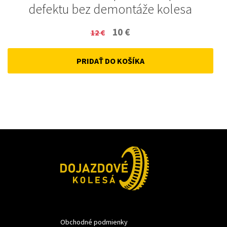
defektu bez demontáže kolesa
Original
Current
10
€
12
€
price
price
PRIDAŤ DO KOŠÍKA
was:
is:
12 €.
10 €.
Obchodné podmienky