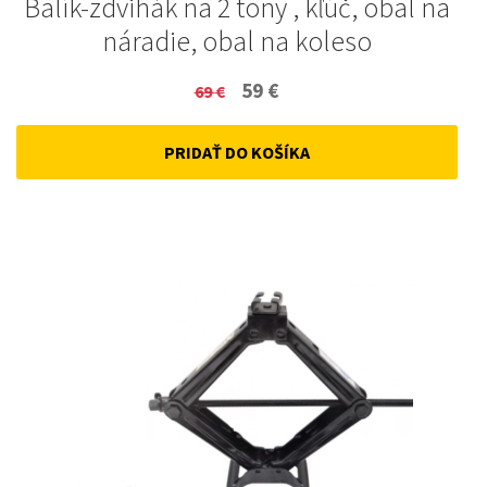
Balík-zdvihák na 2 tony , kľúč, obal na
náradie, obal na koleso
Original
Current
59
€
69
€
price
price
PRIDAŤ DO KOŠÍKA
was:
is:
69 €.
59 €.