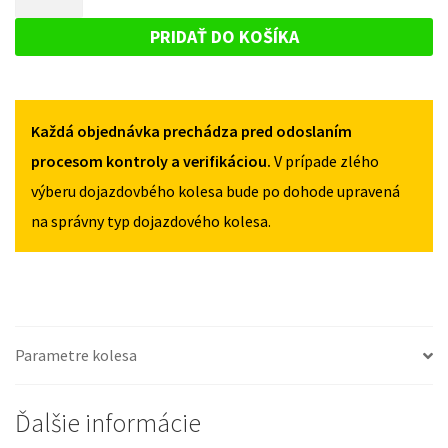
CEED
DOJAZDOVÉ
I
I
KOLESO
2006-
PRIDAŤ DO KOŠÍKA
2006-
2012
KIA
2012
125/80R17
CEED
125/80R17
5X114,3
5X114,3
I
Každá objednávka prechádza pred odoslaním
2006-
2012
procesom kontroly a verifikáciou.
V prípade zlého
125/80R17
výberu dojazdovbého kolesa bude po dohode upravená
5X114,3
na správny typ dojazdového kolesa.
Parametre kolesa
Ďalšie informácie