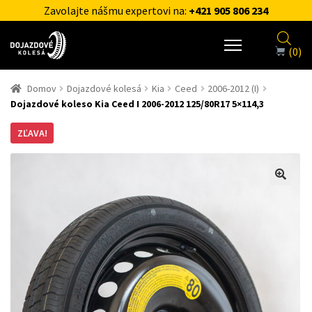
Zavolajte nášmu expertovi na:
+421 905 806 234
(0)
Domov
Dojazdové kolesá
Kia
Ceed
2006-2012 (I)
Dojazdové koleso Kia Ceed I 2006-2012 125/80R17 5×114,3
ZĽAVA!