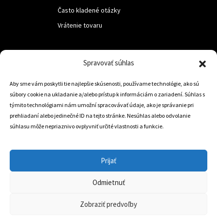
Často kladené otázky
Vrátenie tovaru
LUF s.r.o.
Spravovať súhlas
Nám. M.R.Štefanika 518,
Aby sme vám poskytli tie najlepšie skúsenosti, používame technológie, ako sú
Trstená 02801
súbory cookie na ukladanie a/alebo prístup k informáciám o zariadení. Súhlas s
týmito technológiami nám umožní spracovávať údaje, ako je správanie pri
prehliadaní alebo jedinečné ID na tejto stránke. Nesúhlas alebo odvolanie
súhlasu môže nepriaznivo ovplyvniť určité vlastnosti a funkcie.
+421 905 806 234
info@dojazdovekolesa.com
Prijať
Český Eshop
Odmietnuť
0
Zobraziť predvoľby