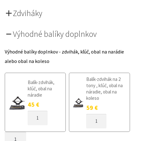
Zdviháky
Výhodné balíky doplnkov
Výhodné balíky doplnkov - zdvihák, kľúč, obal na narádie
alebo obal na koleso
Balík-zdvihák na 2
Balík-zdvihák,
tony , kľúč, obal na
kľúč, obal na
náradie, obal na
náradie
koleso
45
€
59
€
MNOŽSTVO
MNOŽSTVO
DOJAZDOVÉ
DOJAZDOVÉ
KOLESO
KOLESO
KIA
MNOŽSTVO
KIA
CEED