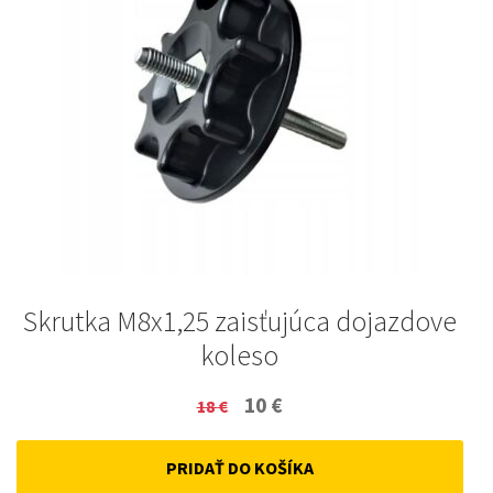
Skrutka M8x1,25 zaisťujúca dojazdove
koleso
Original
Current
10
€
18
€
price
price
PRIDAŤ DO KOŠÍKA
was:
is: