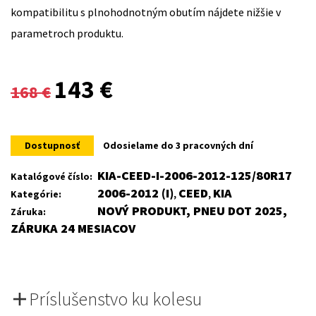
kompatibilitu s plnohodnotným obutím nájdete nižšie v
parametroch produktu.
Original
Current
143
€
168
€
price
price
was:
is:
Dostupnosť
Odosielame do 3 pracovných dní
168 €.
143 €.
KIA-CEED-I-2006-2012-125/80R17
Katalógové číslo:
2006-2012 (I)
CEED
KIA
Kategórie:
,
,
NOVÝ PRODUKT, PNEU DOT 2025,
Záruka:
ZÁRUKA 24 MESIACOV
Príslušenstvo ku kolesu