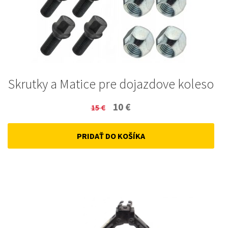
Skrutky a Matice pre dojazdove koleso
Original
Current
10
€
15
€
price
price
PRIDAŤ DO KOŠÍKA
was:
is:
15 €.
10 €.