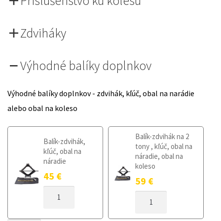
Príslušenstvo ku kolesu
Zdviháky
Výhodné balíky doplnkov
Výhodné balíky doplnkov - zdvihák, kľúč, obal na narádie
alebo obal na koleso
Balík-zdvihák na 2
Balík-zdvihák,
tony , kľúč, obal na
kľúč, obal na
náradie, obal na
náradie
koleso
45
€
59
€
MNOŽSTVO
MNOŽSTVO
DOJAZDOVÉ
DOJAZDOVÉ
KOLESO
KOLESO
JAGUAR