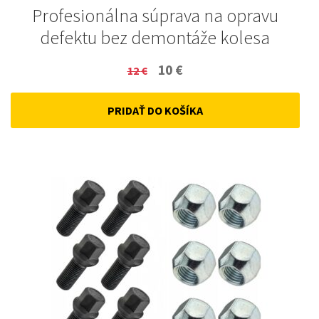
Profesionálna súprava na opravu
defektu bez demontáže kolesa
Original
Current
10
€
12
€
price
price
PRIDAŤ DO KOŠÍKA
was:
is:
12 €.
10 €.