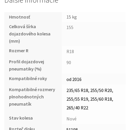
Ďalšie informácie
Hmotnosť
15 kg
Celková šírka
155
dojazdového kolesa
(mm)
Rozmer R
R18
Profil dojazdovej
90
pneumatiky (%)
Kompatibilné roky
od 2016
Kompatibilné rozmery
235/65 R18, 255/50 R20,
plnohodnotných
255/55 R19, 255/60 R18,
pneumatík
265/40 R22
Stav kolesa
Nové
Rozteč disku
5*108