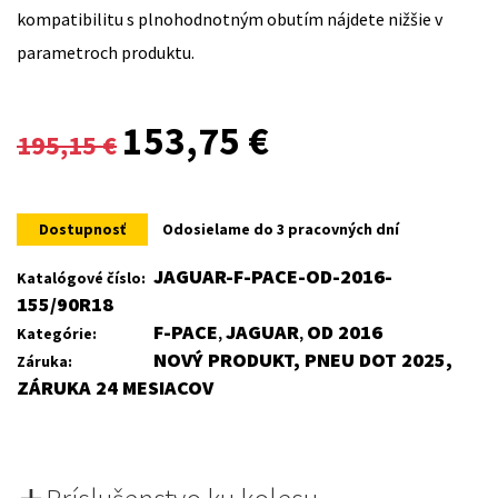
kompatibilitu s plnohodnotným obutím nájdete nižšie v
parametroch produktu.
Original
Current
153,75
€
195,15
€
price
price
was:
is:
Dostupnosť
Odosielame do 3 pracovných dní
195,15 €.
153,75 €.
JAGUAR-F-PACE-OD-2016-
Katalógové číslo:
155/90R18
F-PACE
JAGUAR
OD 2016
Kategórie:
,
,
NOVÝ PRODUKT, PNEU DOT 2025,
Záruka:
ZÁRUKA 24 MESIACOV