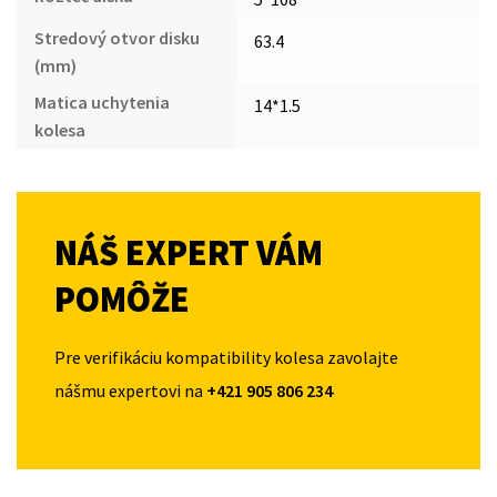
Stredový otvor disku
63.4
(mm)
Matica uchytenia
14*1.5
kolesa
NÁŠ EXPERT VÁM
POMÔŽE
Pre verifikáciu kompatibility kolesa zavolajte
nášmu expertovi na
+421 905 806 234