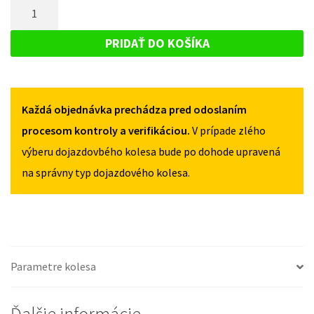
MNOŽSTVO
JAGUAR
F-
F-
DOJAZDOVÉ
PACE
PACE
KOLESO
OD
PRIDAŤ DO KOŠÍKA
OD
2016
JAGUAR
2016
155/90R18
F-
155/90R18
5X108
5X108
PACE
Každá objednávka prechádza pred odoslaním
OD
2016
procesom kontroly a verifikáciou.
V prípade zlého
155/90R18
výberu dojazdovbého kolesa bude po dohode upravená
5X108
na správny typ dojazdového kolesa.
Parametre kolesa