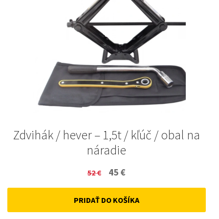
Zdvihák / hever – 1,5t / kľúč / obal na
náradie
Original
Current
45
€
52
€
price
price
PRIDAŤ DO KOŠÍKA
was:
is:
52 €.
45 €.