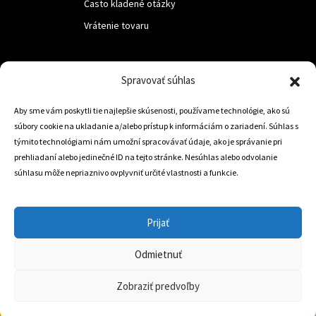
Často kladené otázky
Vrátenie tovaru
LUF s.r.o.
Spravovať súhlas
Nám. M.R.Štefanika 518,
Aby sme vám poskytli tie najlepšie skúsenosti, používame technológie, ako sú
Trstená 02801
súbory cookie na ukladanie a/alebo prístup k informáciám o zariadení. Súhlas s
týmito technológiami nám umožní spracovávať údaje, ako je správanie pri
prehliadaní alebo jedinečné ID na tejto stránke. Nesúhlas alebo odvolanie
súhlasu môže nepriaznivo ovplyvniť určité vlastnosti a funkcie.
+421 905 806 234
info@dojazdovekolesa.com
Prijať
Český Eshop
Odmietnuť
0
Zobraziť predvoľby