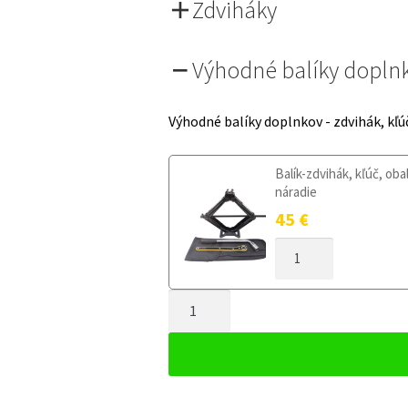
Zdviháky
Výhodné balíky dopln
Výhodné balíky doplnkov - zdvihák, kľú
Balík-zdvihák, kľúč, oba
náradie
45
€
MNOŽSTVO
DOJAZDOVÉ
KOLESO
MNOŽSTVO
HYUNDAI
IONIQ
DOJAZDOVÉ
OD
KOLESO
2016
HYUNDAI
125/80R17
IONIQ
5X114,3