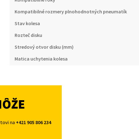
Kompatibilné rozmery plnohodnotných pneumatík
Stav kolesa
Rozteč disku
Stredový otvor disku (mm)
Matica uchytenia kolesa
MÔŽE
rtovi na
+421 905 806 234