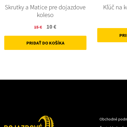
Skrutky a Matice pre dojazdove
Kľúč na 
koleso
Original
Current
10
€
15
€
price
price
PRI
PRIDAŤ DO KOŠÍKA
was:
is:
15 €.
10 €.
Obchodné podm