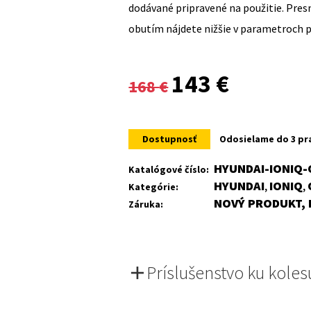
dodávané pripravené na použitie. Pre
obutím nájdete nižšie v parametroch 
Original
Current
143
€
168
€
price
price
was:
is:
Dostupnosť
Odosielame do 3 pr
168 €.
143 €.
HYUNDAI-IONIQ-
Katalógové číslo:
HYUNDAI
IONIQ
Kategórie:
,
,
NOVÝ PRODUKT, 
Záruka:
Príslušenstvo ku koles