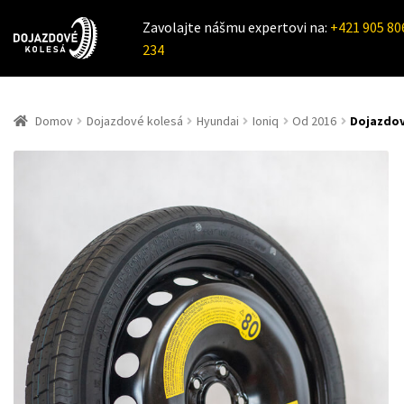
Zavolajte nášmu expertovi na:
+421 905 80
234
Domov
Dojazdové kolesá
Hyundai
Ioniq
Od 2016
Dojazdov