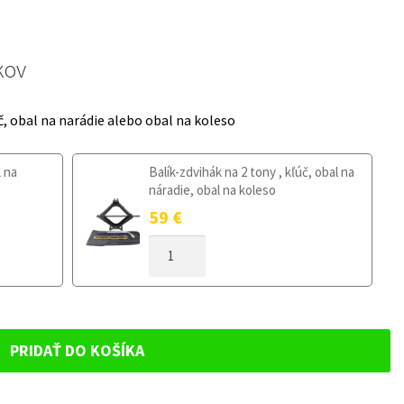
kov
č, obal na narádie alebo obal na koleso
l na
Balík-zdvihák na 2 tony , kľúč, obal na
náradie, obal na koleso
59
€
MNOŽSTVO
DOJAZDOVÉ
KOLESO
HYUNDAI
IONIQ
OD
PRIDAŤ DO KOŠÍKA
2016
125/80R17
5X114,3