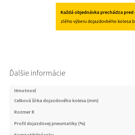
OD
2016
Každá objednávka prechádza pred 
125/80R17
zlého výberu dojazdovbého kolesa b
5X114,3
Ďalšie informácie
Hmotnosť
Celková šírka dojazdového kolesa (mm)
Rozmer R
Profil dojazdovej pneumatiky (%)
Kompatibilné roky