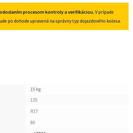
odoslaním procesom kontroly a verifikáciou.
V prípade
ude po dohode upravená na správny typ dojazdového kolesa.
15 kg
125
R17
80