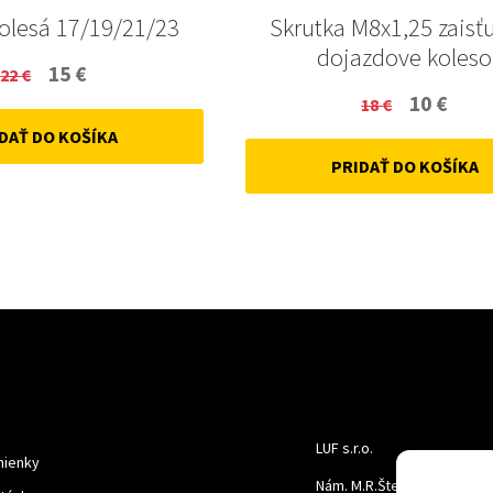
kolesá 17/19/21/23
Skrutka M8x1,25 zaisť
dojazdove koleso
Original
Current
15
€
22
€
Original
Curr
10
€
price
price
18
€
price
price
DAŤ DO KOŠÍKA
was:
is:
PRIDAŤ DO KOŠÍKA
was:
is:
22 €.
15 €.
18 €.
10 €.
LUF s.r.o.
ienky
Nám. M.R.Štefanika 518,