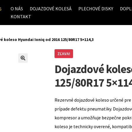
O NÁS
DOJAZDOVÉ KOLESÁ
PLECHOVÉ DISKY
DOPL
6
KONTAKT
é koleso Hyundai Ioniq od 2016 125/80R17 5×114,3
ZĽAVA!
Dojazdové koles
125/80R17 5×11
Rezervné dojazdové koleso určené pre 
prípade defektu pneumatiky. Dojazdov
kompresor a umožňuje bezpečne pokrač
koleso je technicky overené, kompati