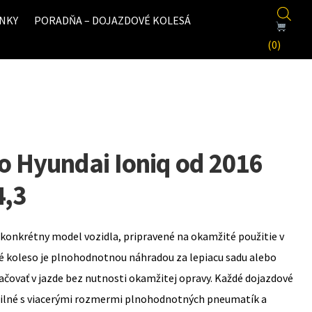
NKY
PORADŇA – DOJAZDOVÉ KOLESÁ
(0)
o Hyundai Ioniq od 2016
4,3
konkrétny model vozidla, pripravené na okamžité použitie v
é koleso je plnohodnotnou náhradou za lepiacu sadu alebo
ovať v jazde bez nutnosti okamžitej opravy. Každé dojazdové
bilné s viacerými rozmermi plnohodnotných pneumatík a