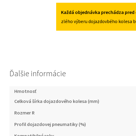
2016
II
125/80R16
+
Každá objednávka prechádza pred 
5X114,3
FL
zlého výberu dojazdovbého kolesa b
2012-
2016
125/80R16
5X114,3
Ďalšie informácie
Hmotnosť
Celková šírka dojazdového kolesa (mm)
Rozmer R
Profil dojazdovej pneumatiky (%)
Kompatibilné roky