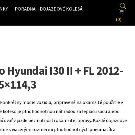
NKY
PORADŇA – DOJAZDOVÉ KOLESÁ
(0)
 Hyundai I30 II + FL 2012-
5×114,3
konkrétny model vozidla, pripravené na okamžité použitie v
é koleso je plnohodnotnou náhradou za lepiacu sadu alebo
ovať v jazde bez nutnosti okamžitej opravy. Každé dojazdové
bilné s viacerými rozmermi plnohodnotných pneumatík a