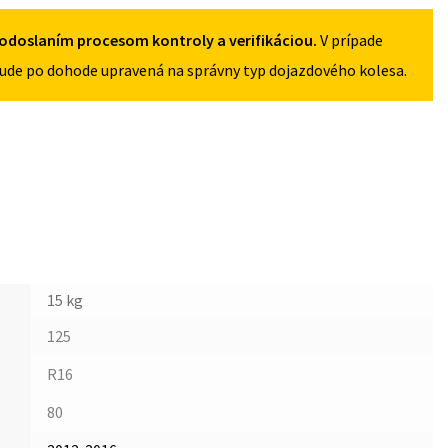
2016
125/80R16
odoslaním procesom kontroly a verifikáciou.
V prípade
5X114,3
ude po dohode upravená na správny typ dojazdového kolesa.
15 kg
125
R16
80