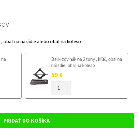
kov
č, obal na narádie alebo obal na koleso
l na
Balík-zdvihák na 2 tony , kľúč, obal na
náradie, obal na koleso
59
€
MNOŽSTVO
DOJAZDOVÉ
KOLESO
HYUNDAI
I30
II
PRIDAŤ DO KOŠÍKA
+
FL
2012-