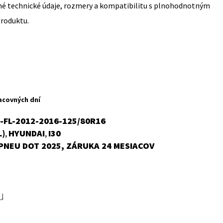
sné technické údaje, rozmery a kompatibilitu s plnohodnotným
produktu.
acovných dní
+-FL-2012-2016-125/80R16
L)
HYUNDAI
I30
,
,
PNEU DOT 2025, ZÁRUKA 24 MESIACOV
u