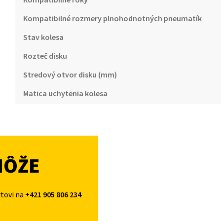
Kompatibilné rozmery plnohodnotných pneumatík
Stav kolesa
Rozteč disku
Stredový otvor disku (mm)
Matica uchytenia kolesa
MÔŽE
rtovi na
+421 905 806 234