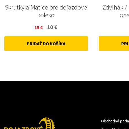
Skrutky a Matice pre dojazdove
Zdvihák / 
koleso
oba
Original
Current
10
€
15
€
price
price
PRIDAŤ DO KOŠÍKA
PRI
was:
is:
15 €.
10 €.
Obchodné podm