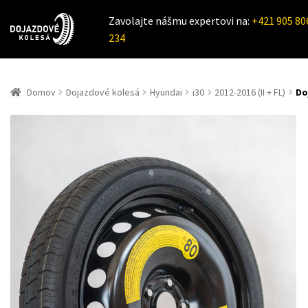
Zavolajte nášmu expertovi na:
+421 905 80
234
Domov
Dojazdové kolesá
Hyundai
i30
2012-2016 (II + FL)
Do