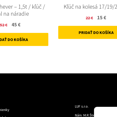
hever – 1,5t / kľúč /
Kľúč na kolesá 17/19/
l na náradie
Original
Curr
15
€
22
€
Original
Current
45
€
52
€
price
price
price
price
PRIDAŤ DO KOŠÍKA
was:
is:
DAŤ DO KOŠÍKA
was:
is:
22 €.
15 €.
52 €.
45 €.
LUF s.r.o.
ienky
Nám. M.R.Štefanika 518,