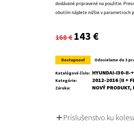
dodávané pripravené na použitie. Pre
obutím nájdete nižšie v parametroch 
Original
Current
143
€
168
€
price
price
was:
is:
Dostupnosť
Odosielame do 3 pr
168 €.
143 €.
HYUNDAI-I30-II-
Katalógové číslo:
2012-2016 (II + F
Kategórie:
NOVÝ PRODUKT, 
Záruka:
Príslušenstvo ku koles