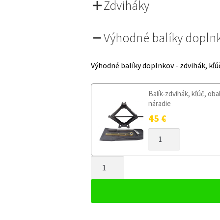
Zdviháky
Výhodné balíky dopln
Výhodné balíky doplnkov - zdvihák, kľú
Balík-zdvihák, kľúč, oba
náradie
45
€
MNOŽSTVO
DOJAZDOVÉ
KOLESO
MNOŽSTVO
HYUNDAI
I30
DOJAZDOVÉ
II
KOLESO
+
HYUNDAI
FL
I30
2012-