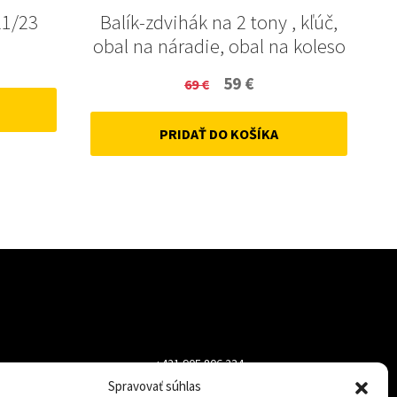
21/23
Balík-zdvihák na 2 tony , kľúč,
obal na náradie, obal na koleso
ent
Original
Current
59
€
69
€
price
price
PRIDAŤ DO KOŠÍKA
was:
is:
69 €.
59 €.
+421 905 806 234
Spravovať súhlas
info@dojazdovekolesa.com