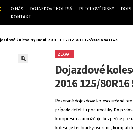
O NÁS
DOJAZDOVÉ KOLESÁ
PLECHOVÉ DISKY
DOPL
6
KONTAKT
jazdové koleso Hyundai I30 II + FL 2012-2016 125/80R16 5×114,3
ZĽAVA!
Dojazdové koleso
2016 125/80R16 
Rezervné dojazdové koleso určené pre 
prípade defektu pneumatiky. Dojazdov
kompresor a umožňuje bezpečne pokrač
koleso je technicky overené, kompati