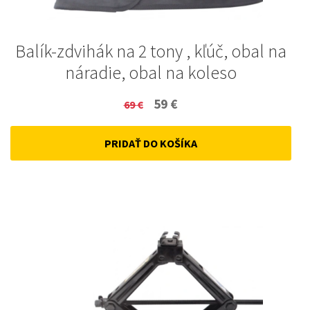
Balík-zdvihák na 2 tony , kľúč, obal na
náradie, obal na koleso
Original
Current
59
€
69
€
price
price
PRIDAŤ DO KOŠÍKA
was:
is:
69 €.
59 €.