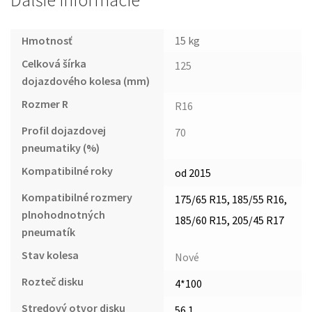
Ďalšie informácie
Hmotnosť
15 kg
Celková šírka
125
dojazdového kolesa (mm)
Rozmer R
R16
Profil dojazdovej
70
pneumatiky (%)
Kompatibilné roky
od 2015
Kompatibilné rozmery
175/65 R15, 185/55 R16,
plnohodnotných
185/60 R15, 205/45 R17
pneumatík
Stav kolesa
Nové
Rozteč disku
4*100
Stredový otvor disku
56.1