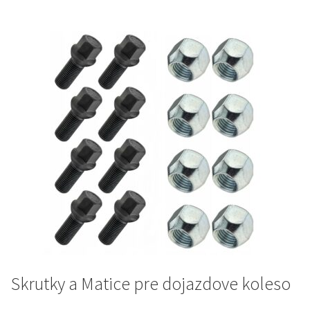
Skrutky a Matice pre dojazdove koleso