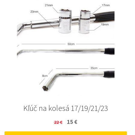
Kľúč na kolesá 17/19/21/23
Original
Current
15
€
22
€
price
price