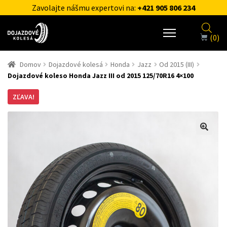
Zavolajte nášmu expertovi na:
+421 905 806 234
(0)
Domov
Dojazdové kolesá
Honda
Jazz
Od 2015 (III)
Dojazdové koleso Honda Jazz III od 2015 125/70R16 4×100
ZĽAVA!