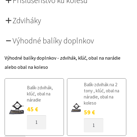
Príslušenstvo ku kolesu
Zdviháky
Výhodné balíky doplnkov
Výhodné balíky doplnkov - zdvihák, kľúč, obal na narádie
alebo obal na koleso
Balík-zdvihák na 2
Balík-zdvihák,
tony , kľúč, obal na
kľúč, obal na
náradie, obal na
náradie
koleso
45
€
59
€
MNOŽSTVO
MNOŽSTVO
DOJAZDOVÉ
DOJAZDOVÉ
KOLESO
KOLESO
HONDA