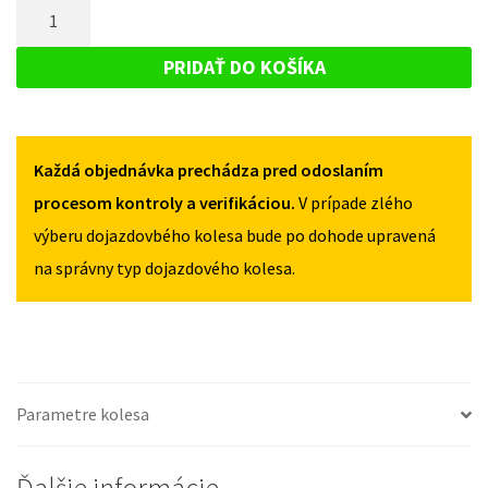
MNOŽSTVO
HONDA
JAZZ
JAZZ
DOJAZDOVÉ
III
III
KOLESO
OD
PRIDAŤ DO KOŠÍKA
OD
2015
HONDA
2015
125/70R16
JAZZ
125/70R16
4X100
4X100
III
Každá objednávka prechádza pred odoslaním
OD
2015
procesom kontroly a verifikáciou.
V prípade zlého
125/70R16
výberu dojazdovbého kolesa bude po dohode upravená
4X100
na správny typ dojazdového kolesa.
Parametre kolesa