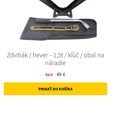
Zdvihák / hever – 1,5t / kľúč / obal na
náradie
Original
Current
45
€
52
€
price
price
PRIDAŤ DO KOŠÍKA
was:
is:
52 €.
45 €.