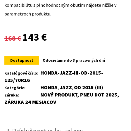
kompatibilitu s plnohodnotným obutím nájdete nižšie v
parametroch produktu.
Original
Current
143
€
168
€
price
price
was:
is:
Dostupnosť
Odosielame do 3 pracovných dní
168 €.
143 €.
HONDA-JAZZ-III-OD-2015-
Katalógové číslo:
125/70R16
HONDA
JAZZ
OD 2015 (III)
Kategórie:
,
,
NOVÝ PRODUKT, PNEU DOT 2025,
Záruka:
ZÁRUKA 24 MESIACOV