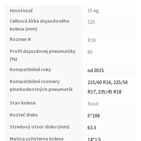
Hmotnosť
15 kg
Celková šírka dojazdového
125
kolesa (mm)
Rozmer R
R18
Profil dojazdovej pneumatiky
80
(%)
Kompatibilné roky
od 2015
Kompatibilné rozmery
215/60 R16, 225/50
plnohodnotných pneumatík
R17, 235/45 R18
Stav kolesa
Nové
Rozteč disku
5*108
Stredový otvor disku (mm)
63.3
Matica uchytenia kolesa
14*1.5