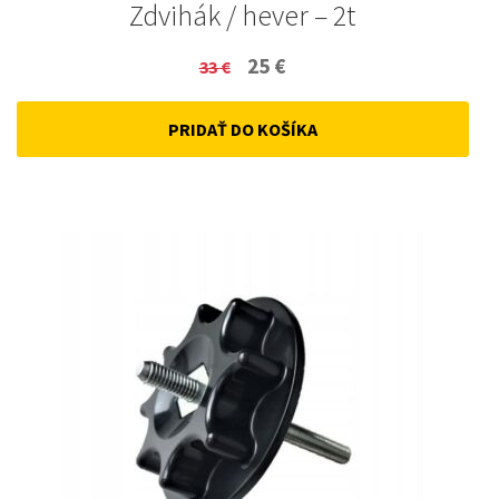
Zdvihák / hever – 2t
Original
Current
25
€
33
€
price
price
PRIDAŤ DO KOŠÍKA
was:
is:
33 €.
25 €.