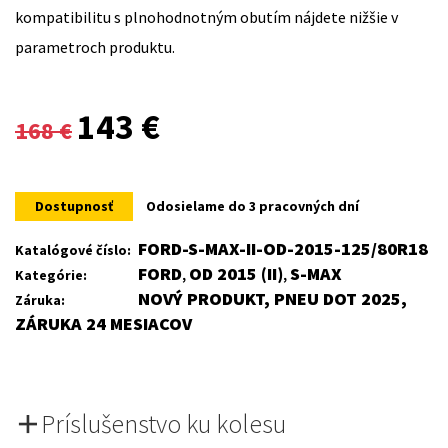
kompatibilitu s plnohodnotným obutím nájdete nižšie v
parametroch produktu.
Original
Current
143
€
168
€
price
price
was:
is:
Dostupnosť
Odosielame do 3 pracovných dní
168 €.
143 €.
FORD-S-MAX-II-OD-2015-125/80R18
Katalógové číslo:
FORD
OD 2015 (II)
S-MAX
Kategórie:
,
,
NOVÝ PRODUKT, PNEU DOT 2025,
Záruka:
ZÁRUKA 24 MESIACOV
Príslušenstvo ku kolesu