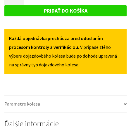
S-
DOJAZDOVÉ
MAX
MAX
KOLESO
II
PRIDAŤ DO KOŠÍKA
II
OD
FORD
OD
2015
S-
2015
125/80R18
125/80R18
MAX
5X108
5X108
Každá objednávka prechádza pred odoslaním
II
OD
procesom kontroly a verifikáciou.
V prípade zlého
2015
výberu dojazdovbého kolesa bude po dohode upravená
125/80R18
na správny typ dojazdového kolesa.
5X108
Parametre kolesa
Ďalšie informácie