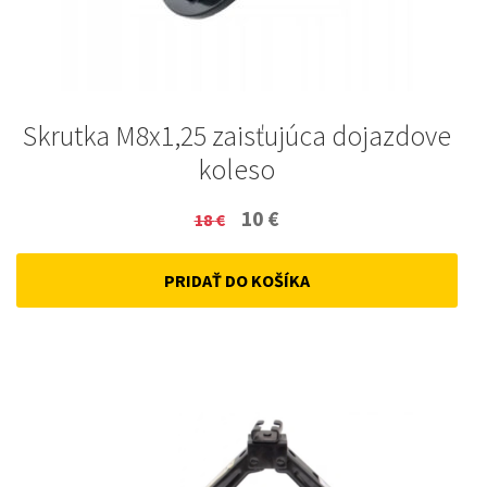
Skrutka M8x1,25 zaisťujúca dojazdove
koleso
Original
Current
10
€
18
€
price
price
PRIDAŤ DO KOŠÍKA
was:
is:
18 €.
10 €.