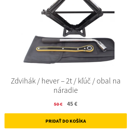
Zdvihák / hever – 2t / kľúč / obal na
náradie
Original
Current
45
€
50
€
price
price
PRIDAŤ DO KOŠÍKA
was:
is:
50 €.
45 €.