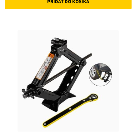
PRIDAŤ DO KOŠÍKA
was:
is:
15 €.
10 €.