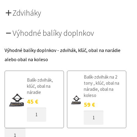
Zdviháky
Výhodné balíky doplnkov
Výhodné balíky doplnkov - zdvihák, kľúč, obal na narádie
alebo obal na koleso
Balík-zdvihák na 2
Balík-zdvihák,
tony , kľúč, obal na
kľúč, obal na
náradie, obal na
náradie
koleso
45
€
59
€
MNOŽSTVO
MNOŽSTVO
DOJAZDOVÉ
DOJAZDOVÉ
KOLESO
KOLESO
FORD
MNOŽSTVO
FORD
S-