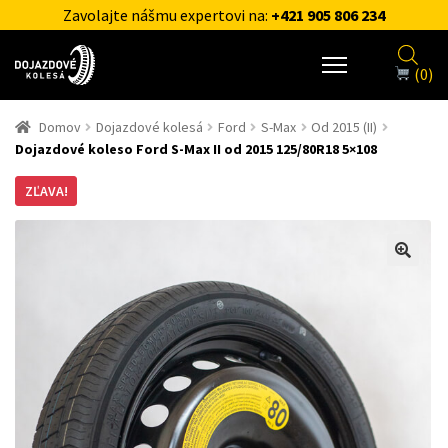
Zavolajte nášmu expertovi na:
+421 905 806 234
(0)
Domov
Dojazdové kolesá
Ford
S-Max
Od 2015 (II)
Dojazdové koleso Ford S-Max II od 2015 125/80R18 5×108
ZĽAVA!