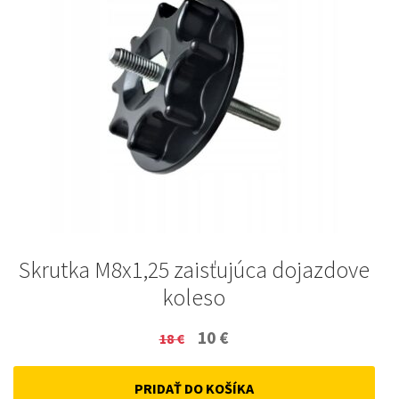
Skrutka M8x1,25 zaisťujúca dojazdove
koleso
Original
Current
10
€
18
€
price
price
PRIDAŤ DO KOŠÍKA
was:
is: