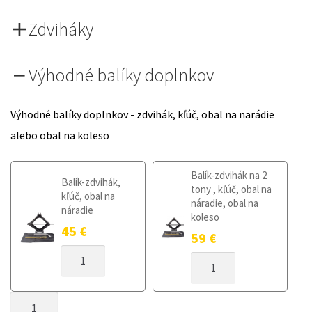
Zdviháky
Výhodné balíky doplnkov
Výhodné balíky doplnkov - zdvihák, kľúč, obal na narádie
alebo obal na koleso
Balík-zdvihák na 2
Balík-zdvihák,
tony , kľúč, obal na
kľúč, obal na
náradie, obal na
náradie
koleso
45
€
59
€
MNOŽSTVO
MNOŽSTVO
DOJAZDOVÉ
DOJAZDOVÉ
KOLESO
KOLESO
FIAT
MNOŽSTVO
FIAT
QUBO