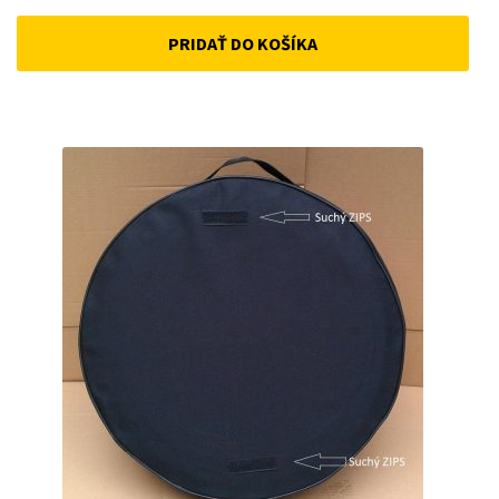
price
price
PRIDAŤ DO KOŠÍKA
was:
is:
15 €.
10 €.