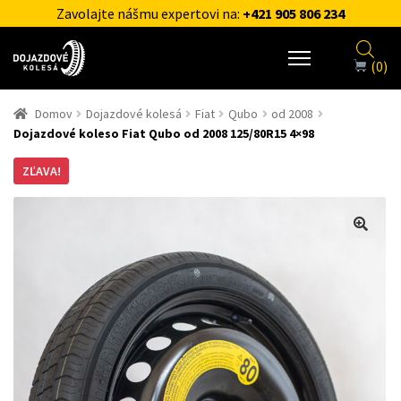
Zavolajte nášmu expertovi na:
+421 905 806 234
(0)
Domov
Dojazdové kolesá
Fiat
Qubo
od 2008
Dojazdové koleso Fiat Qubo od 2008 125/80R15 4×98
ZĽAVA!