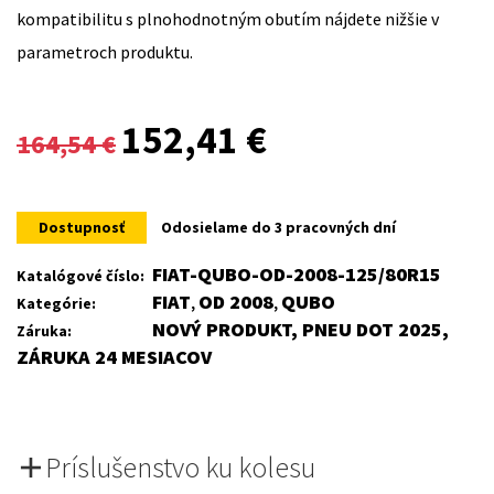
kompatibilitu s plnohodnotným obutím nájdete nižšie v
parametroch produktu.
Original
Current
152,41
€
164,54
€
price
price
was:
is:
Dostupnosť
Odosielame do 3 pracovných dní
164,54 €.
152,41 €.
FIAT-QUBO-OD-2008-125/80R15
Katalógové číslo:
FIAT
OD 2008
QUBO
Kategórie:
,
,
NOVÝ PRODUKT, PNEU DOT 2025,
Záruka:
ZÁRUKA 24 MESIACOV
Príslušenstvo ku kolesu