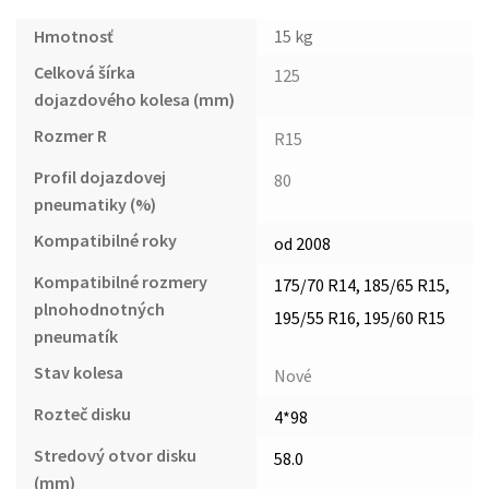
Hmotnosť
15 kg
Celková šírka
125
dojazdového kolesa (mm)
Rozmer R
R15
Profil dojazdovej
80
pneumatiky (%)
Kompatibilné roky
od 2008
Kompatibilné rozmery
175/70 R14, 185/65 R15,
plnohodnotných
195/55 R16, 195/60 R15
pneumatík
Stav kolesa
Nové
Rozteč disku
4*98
Stredový otvor disku
58.0
(mm)