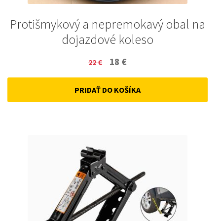
Protišmykový a nepremokavý obal na
dojazdové koleso
Original
Current
18
€
22
€
price
price
PRIDAŤ DO KOŠÍKA
was:
is:
22 €.
18 €.