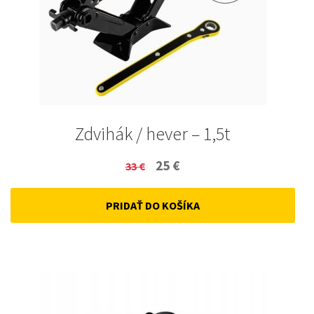
Zdvihák / hever – 1,5t
Original
Current
25
€
33
€
price
price
PRIDAŤ DO KOŠÍKA
was:
is:
33 €.
25 €.