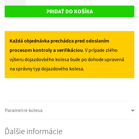
QUBO
DOJAZDOVÉ
OD
OD
KOLESO
2008
PRIDAŤ DO KOŠÍKA
2008
125/80R15
FIAT
125/80R15
4X98
QUBO
4X98
OD
Každá objednávka prechádza pred odoslaním
2008
125/80R15
procesom kontroly a verifikáciou.
V prípade zlého
4X98
výberu dojazdovbého kolesa bude po dohode upravená
na správny typ dojazdového kolesa.
Parametre kolesa
Ďalšie informácie