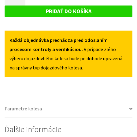
PANDA
DOJAZDOVÉ
III
III
KOLESO
OD
PRIDAŤ DO KOŠÍKA
OD
2012
FIAT
2012
125/70R16
PANDA
125/70R16
4X98
4X98
III
Každá objednávka prechádza pred odoslaním
OD
2012
procesom kontroly a verifikáciou.
V prípade zlého
125/70R16
výberu dojazdovbého kolesa bude po dohode upravená
4X98
na správny typ dojazdového kolesa.
Parametre kolesa
Ďalšie informácie