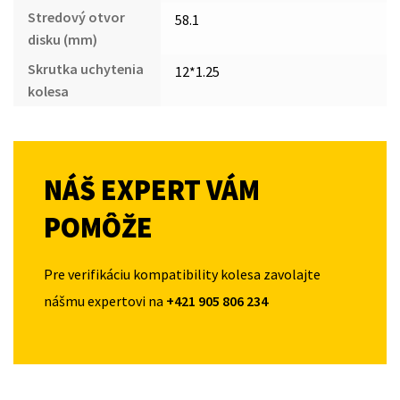
Stredový otvor
58.1
disku (mm)
Skrutka uchytenia
12*1.25
kolesa
NÁŠ EXPERT VÁM
POMÔŽE
Pre verifikáciu kompatibility kolesa zavolajte
nášmu expertovi na
+421 905 806 234