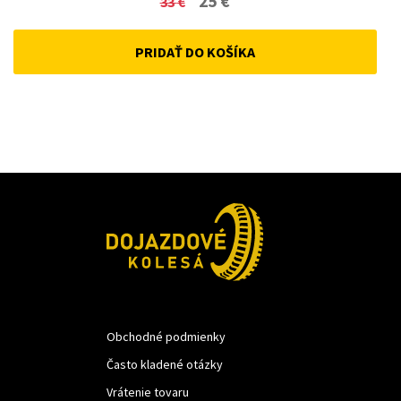
25
€
33
€
price
price
PRIDAŤ DO KOŠÍKA
was:
is:
33 €.
25 €.
Obchodné podmienky
Často kladené otázky
Vrátenie tovaru