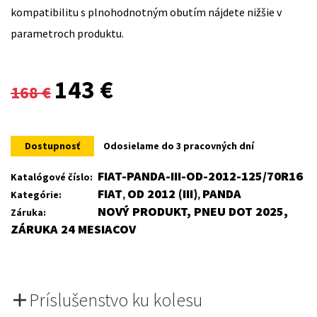
kompatibilitu s plnohodnotným obutím nájdete nižšie v
parametroch produktu.
Original
Current
143
€
168
€
price
price
was:
is:
Dostupnosť
Odosielame do 3 pracovných dní
168 €.
143 €.
FIAT-PANDA-III-OD-2012-125/70R16
Katalógové číslo:
FIAT
OD 2012 (III)
PANDA
Kategórie:
,
,
NOVÝ PRODUKT, PNEU DOT 2025,
Záruka:
ZÁRUKA 24 MESIACOV
Príslušenstvo ku kolesu