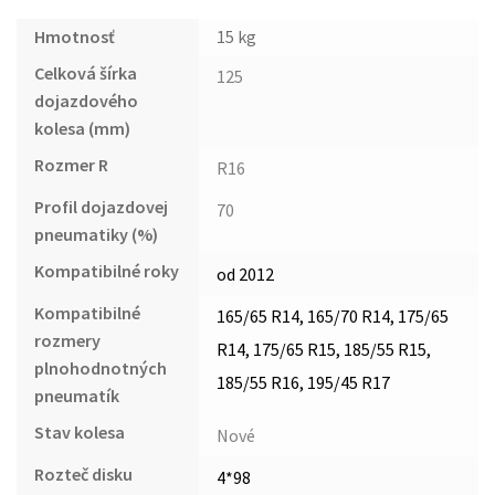
Hmotnosť
15 kg
Celková šírka
125
dojazdového
kolesa (mm)
Rozmer R
R16
Profil dojazdovej
70
pneumatiky (%)
Kompatibilné roky
od 2012
Kompatibilné
165/65 R14, 165/70 R14, 175/65
rozmery
R14, 175/65 R15, 185/55 R15,
plnohodnotných
185/55 R16, 195/45 R17
pneumatík
Stav kolesa
Nové
Rozteč disku
4*98