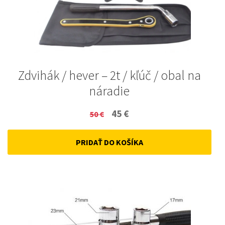
Zdvihák / hever – 2t / kľúč / obal na
náradie
Original
Current
45
€
50
€
price
price
PRIDAŤ DO KOŠÍKA
was:
is:
50 €.
45 €.