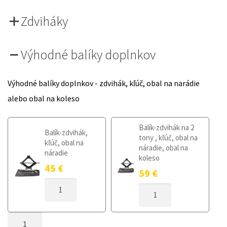
Zdviháky
Výhodné balíky doplnkov
Výhodné balíky doplnkov - zdvihák, kľúč, obal na narádie
alebo obal na koleso
Balík-zdvihák na 2
Balík-zdvihák,
tony , kľúč, obal na
kľúč, obal na
náradie, obal na
náradie
koleso
45
€
59
€
MNOŽSTVO
MNOŽSTVO
DOJAZDOVÉ
DOJAZDOVÉ
KOLESO
KOLESO
FIAT
MNOŽSTVO
FIAT
PANDA