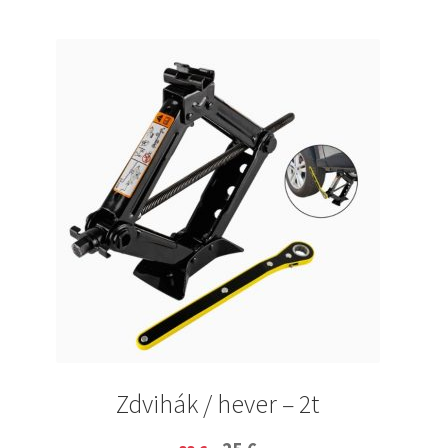
Zdvihák / hever – 2t
Original
Current