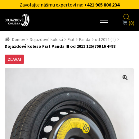
Zavolajte nášmu expertovi na:
+421 905 806 234
(0)
Domov
Dojazdové kolesá
Fiat
Panda
od 2012 (III)
Dojazdové koleso Fiat Panda III od 2012 125/70R16 4×98
ZĽAVA!