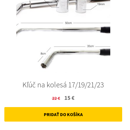
Kľúč na kolesá 17/19/21/23
Original
Current
15
€
22
€
price
price
PRIDAŤ DO KOŠÍKA
was:
is:
22 €.
15 €.