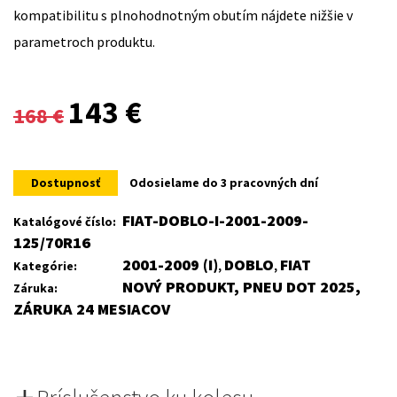
kompatibilitu s plnohodnotným obutím nájdete nižšie v
parametroch produktu.
Original
Current
143
€
168
€
price
price
was:
is:
Dostupnosť
Odosielame do 3 pracovných dní
168 €.
143 €.
FIAT-DOBLO-I-2001-2009-
Katalógové číslo:
125/70R16
2001-2009 (I)
DOBLO
FIAT
Kategórie:
,
,
NOVÝ PRODUKT, PNEU DOT 2025,
Záruka:
ZÁRUKA 24 MESIACOV