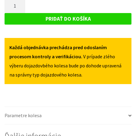
MNOŽSTVO
FIAT
DOBLO
DOBLO
DOJAZDOVÉ
I
I
KOLESO
2001-
PRIDAŤ DO KOŠÍKA
2001-
2009
FIAT
2009
125/70R16
DOBLO
125/70R16
4X98
4X98
I
Každá objednávka prechádza pred odoslaním
2001-
2009
procesom kontroly a verifikáciou.
V prípade zlého
125/70R16
výberu dojazdovbého kolesa bude po dohode upravená
4X98
na správny typ dojazdového kolesa.
Parametre kolesa