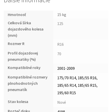
Ďalšie informácie
Hmotnosť
15 kg
Celková šírka
125
dojazdového kolesa
(mm)
Rozmer R
R16
Profil dojazdovej
70
pneumatiky (%)
Kompatibilné roky
2001-2009
Kompatibilné rozmery
175/70 R14, 185/55 R16,
plnohodnotných
185/65 R14, 185/65 R15,
pneumatík
195/60 R15
Stav kolesa
Nové
Rozteč disku
4*98