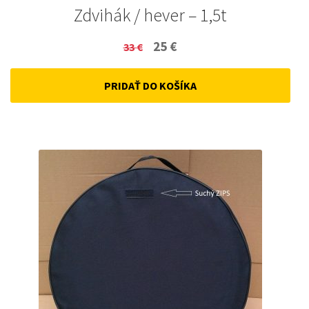
Zdvihák / hever – 1,5t
Original
Current
25
€
33
€
price
price
PRIDAŤ DO KOŠÍKA
was:
is:
33 €.
25 €.