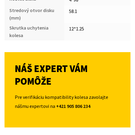
Stredový otvor disku
58.1
(mm)
Skrutka uchytenia
12*1.25
kolesa
NÁŠ EXPERT VÁM
POMÔŽE
Pre verifikáciu kompatibility kolesa zavolajte
nášmu expertovi na
+421 905 806 234