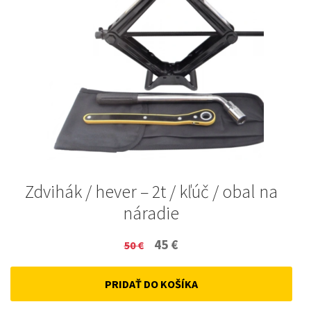
Zdvihák / hever – 2t / kľúč / obal na
náradie
Original
Current
45
€
50
€
price
price
PRIDAŤ DO KOŠÍKA
was:
is:
50 €.
45 €.