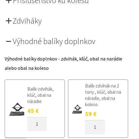
Príslušenstvo ku kolesu
Zdviháky
Výhodné balíky doplnkov
Výhodné balíky doplnkov - zdvihák, kľúč, obal na narádie
alebo obal na koleso
Balík-zdvihák na 2
Balík-zdvihák,
tony , kľúč, obal na
kľúč, obal na
náradie, obal na
náradie
koleso
45
€
59
€
MNOŽSTVO
MNOŽSTVO
DOJAZDOVÉ
DOJAZDOVÉ
KOLESO
KOLESO
FIAT