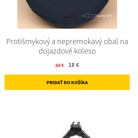
Protišmykový a nepremokavý obal na
dojazdové koleso
Original
Current
18
€
22
€
price
price
PRIDAŤ DO KOŠÍKA
was:
is:
22 €.
18 €.