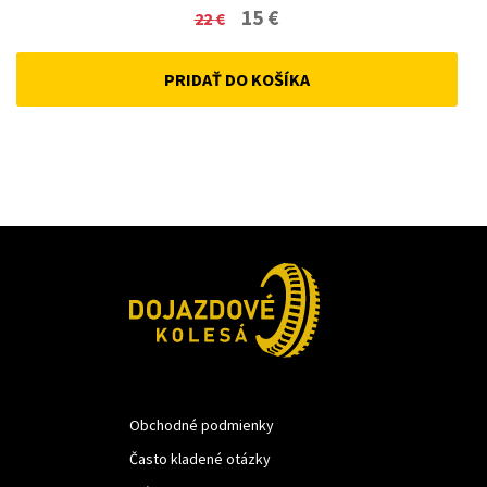
Original
Current
15
€
22
€
price
price
PRIDAŤ DO KOŠÍKA
was:
is:
22 €.
15 €.
Obchodné podmienky
Často kladené otázky