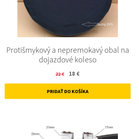
Protišmykový a nepremokavý obal na
dojazdové koleso
Original
Current
18
€
22
€
price
price
PRIDAŤ DO KOŠÍKA
was:
is:
22 €.
18 €.