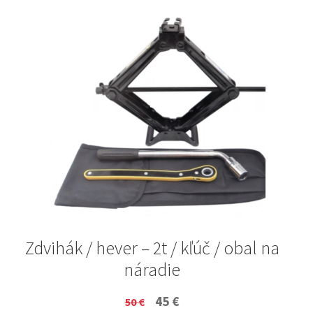
Zdvihák / hever – 2t / kľúč / obal na
náradie
Original
Current
45
€
50
€