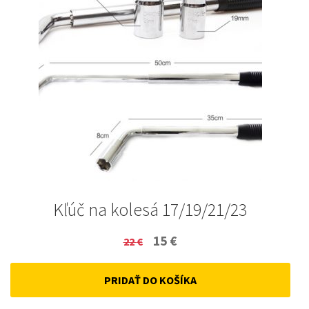
Kľúč na kolesá 17/19/21/23
Original
Current
15
€
22
€
price
price
PRIDAŤ DO KOŠÍKA
was:
is:
22 €.
15 €.