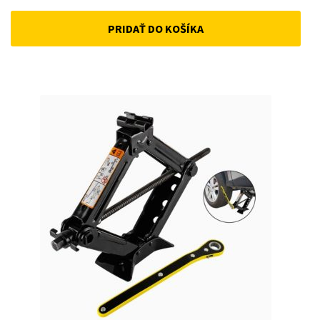
price
price
PRIDAŤ DO KOŠÍKA
was:
is:
50 €.
45 €.