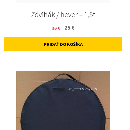
Zdvihák / hever – 1,5t
Original
Current
25
€
33
€
price
price
PRIDAŤ DO KOŠÍKA
was:
is:
33 €.
25 €.