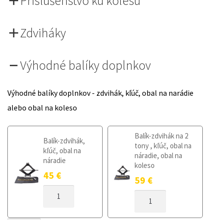
Príslušenstvo ku kolesu
Zdviháky
Výhodné balíky doplnkov
Výhodné balíky doplnkov - zdvihák, kľúč, obal na narádie
alebo obal na koleso
Balík-zdvihák na 2
Balík-zdvihák,
tony , kľúč, obal na
kľúč, obal na
náradie, obal na
náradie
koleso
45
€
59
€
MNOŽSTVO
MNOŽSTVO
DOJAZDOVÉ
DOJAZDOVÉ
KOLESO
KOLESO
DACIA