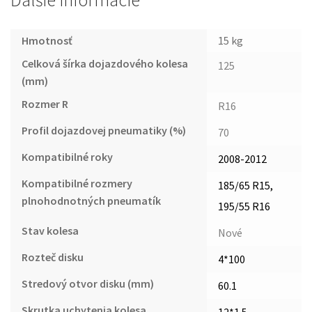
Ďalšie informácie
Hmotnosť
15 kg
Celková šírka dojazdového kolesa
125
(mm)
Rozmer R
R16
Profil dojazdovej pneumatiky (%)
70
Kompatibilné roky
2008-2012
Kompatibilné rozmery
185/65 R15,
plnohodnotných pneumatík
195/55 R16
Stav kolesa
Nové
Rozteč disku
4*100
Stredový otvor disku (mm)
60.1
Skrutka uchytenia kolesa
12*1.5