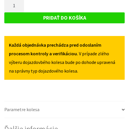
MNOŽSTVO
DACIA
SANDERO
SANDERO
DOJAZDOVÉ
I
I
KOLESO
2008-
PRIDAŤ DO KOŠÍKA
2008-
2012
DACIA
2012
125/70R16
SANDERO
125/70R16
4X100
4X100
I
Každá objednávka prechádza pred odoslaním
2008-
2012
procesom kontroly a verifikáciou.
V prípade zlého
125/70R16
výberu dojazdovbého kolesa bude po dohode upravená
4X100
na správny typ dojazdového kolesa.
Parametre kolesa