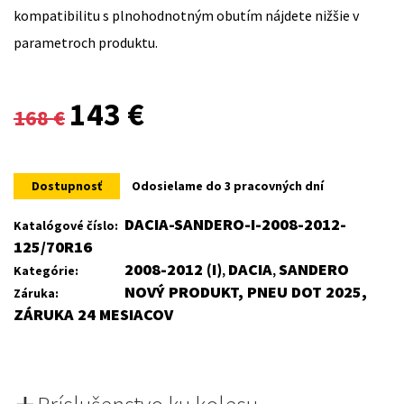
kompatibilitu s plnohodnotným obutím nájdete nižšie v
parametroch produktu.
Original
Current
143
€
168
€
price
price
was:
is:
Dostupnosť
Odosielame do 3 pracovných dní
168 €.
143 €.
DACIA-SANDERO-I-2008-2012-
Katalógové číslo:
125/70R16
2008-2012 (I)
DACIA
SANDERO
Kategórie:
,
,
NOVÝ PRODUKT, PNEU DOT 2025,
Záruka:
ZÁRUKA 24 MESIACOV