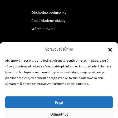
Obchodné podmienky
Často kladené otázky
Vrátenie tovaru
LUF s.r.o.
Spravovať súhlas
Nám. M.R.Štefanika 518,
Aby sme vám poskytli tie najlepšie skúsenosti, používame technológie, ako sú
Trstená 02801
súbory cookie na ukladanie a/alebo prístup k informáciám o zariadení. Súhlas s
týmito technológiami nám umožní spracovávať údaje, ako je správanie pri
prehliadaní alebo jedinečné ID na tejto stránke. Nesúhlas alebo odvolanie
súhlasu môže nepriaznivo ovplyvniť určité vlastnosti a funkcie.
+421 905 806 234
info@dojazdovekolesa.com
Prijať
Český Eshop
Odmietnuť
0