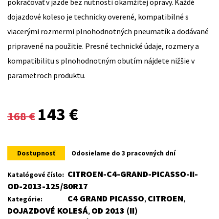
pokračovať v jazde bez nutnosti okamžitej opravy. Každé
dojazdové koleso je technicky overené, kompatibilné s
viacerými rozmermi plnohodnotných pneumatík a dodávané
pripravené na použitie. Presné technické údaje, rozmery a
kompatibilitu s plnohodnotným obutím nájdete nižšie v
parametroch produktu.
Original
Current
143
€
168
€
price
price
was:
is:
Dostupnosť
Odosielame do 3 pracovných dní
168 €.
143 €.
CITROEN-C4-GRAND-PICASSO-II-
Katalógové číslo:
OD-2013-125/80R17
C4 GRAND PICASSO
CITROEN
Kategórie:
,
,
DOJAZDOVÉ KOLESÁ
OD 2013 (II)
,