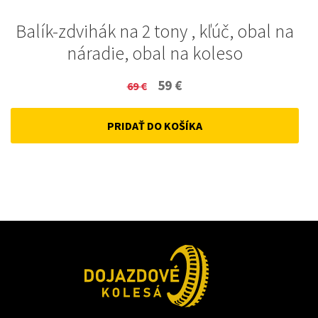
Balík-zdvihák na 2 tony , kľúč, obal na
náradie, obal na koleso
Original
Current
59
€
69
€
price
price
PRIDAŤ DO KOŠÍKA
was:
is:
69 €.
59 €.