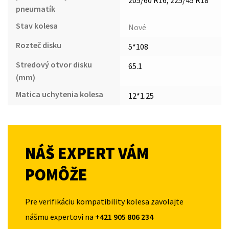
205/60 R16, 225/45 R18
pneumatík
Stav kolesa
Nové
Rozteč disku
5*108
Stredový otvor disku
65.1
(mm)
Matica uchytenia kolesa
12*1.25
NÁŠ EXPERT VÁM
POMÔŽE
Pre verifikáciu kompatibility kolesa zavolajte
nášmu expertovi na
+421 905 806 234