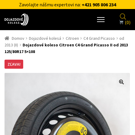
Zavolajte nášmu expertovi na:
+421 905 806 234
(0)
Domov
Dojazdové kolesá
Citroen
C4 Grand Picasso
od
2013 (II)
Dojazdové koleso Citroen C4 Grand Picasso II od 2013
125/80R17 5×108
ZĽAVA!