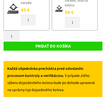
náradie, obal na
náradie
koleso
45
€
59
€
MNOŽSTVO
MNOŽSTVO
DOJAZDOVÉ
DOJAZDOVÉ
KOLESO
KOLESO
CITROEN
MNOŽSTVO
CITROEN
C4
C4
DOJAZDOVÉ
GRAND
GRAND
KOLESO
PICASSO
PRIDAŤ DO KOŠÍKA
PICASSO
II
CITROEN
II
OD
C4
OD
2013
2013
GRAND
125/80R17
125/80R17
Každá objednávka prechádza pred odoslaním
PICASSO
5X108
5X108
II
procesom kontroly a verifikáciou.
V prípade zlého
OD
výberu dojazdovbého kolesa bude po dohode upravená
2013
na správny typ dojazdového kolesa.
125/80R17
5X108