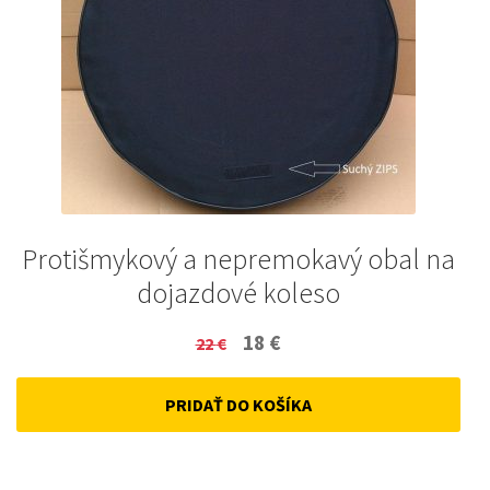
Protišmykový a nepremokavý obal na
dojazdové koleso
Original
Current
18
€
22
€
price
price
PRIDAŤ DO KOŠÍKA
was:
is:
22 €.
18 €.