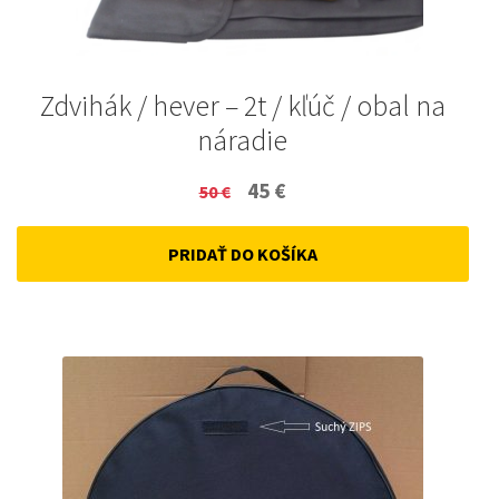
Zdvihák / hever – 2t / kľúč / obal na
náradie
Original
Current
45
€
50
€
price
price
PRIDAŤ DO KOŠÍKA
was:
is:
50 €.
45 €.