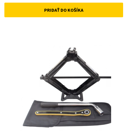
price
price
PRIDAŤ DO KOŠÍKA
was:
is:
33 €.
25 €.