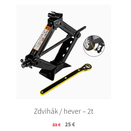
Zdvihák / hever – 2t
Original
Current
25
€
33
€