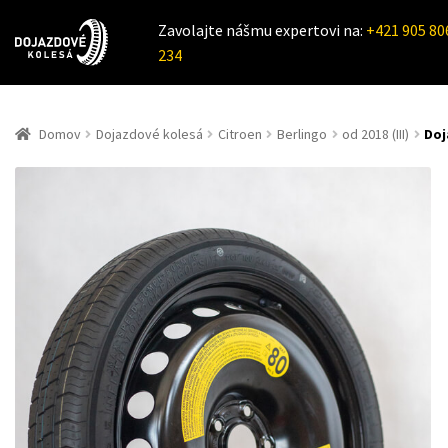
Zavolajte nášmu expertovi na:
+421 905 80
234
Domov
Dojazdové kolesá
Citroen
Berlingo
od 2018 (III)
Doj