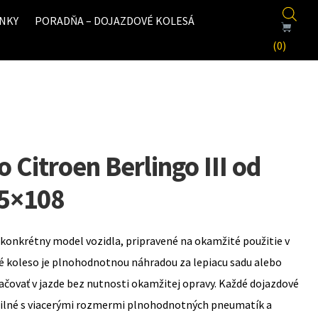
NKY
PORADŇA – DOJAZDOVÉ KOLESÁ
(0)
 Citroen Berlingo III od
 5×108
konkrétny model vozidla, pripravené na okamžité použitie v
é koleso je plnohodnotnou náhradou za lepiacu sadu alebo
ovať v jazde bez nutnosti okamžitej opravy. Každé dojazdové
bilné s viacerými rozmermi plnohodnotných pneumatík a