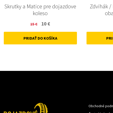
Skrutky a Matice pre dojazdove
Zdvihák / 
koleso
oba
Original
Current
10
€
15
€
price
price
PRIDAŤ DO KOŠÍKA
PRI
was:
is:
15 €.
10 €.
Obchodné podm