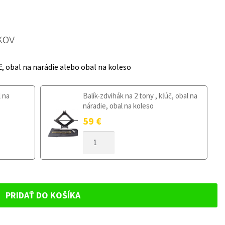
kov
č, obal na narádie alebo obal na koleso
l na
Balík-zdvihák na 2 tony , kľúč, obal na
náradie, obal na koleso
59
€
MNOŽSTVO
DOJAZDOVÉ
KOLESO
CITROEN
BERLINGO
III
PRIDAŤ DO KOŠÍKA
OD
2018
125/80R16