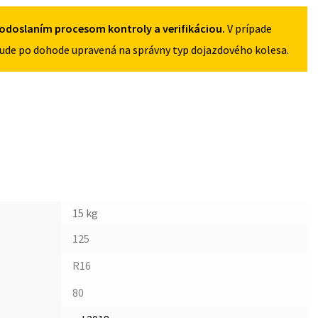
5X108
odoslaním procesom kontroly a verifikáciou.
V prípade
ude po dohode upravená na správny typ dojazdového kolesa.
15 kg
125
R16
80