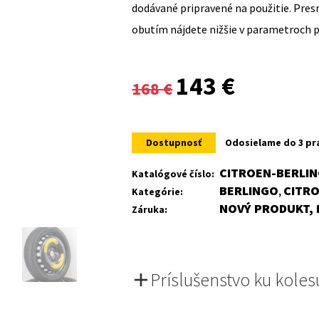
dodávané pripravené na použitie. Pre
obutím nájdete nižšie v parametroch 
Original
Current
143
€
168
€
price
price
was:
is:
Dostupnosť
Odosielame do 3 pr
168 €.
143 €.
CITROEN-BERLIN
Katalógové číslo:
BERLINGO
CITR
Kategórie:
,
NOVÝ PRODUKT, 
Záruka:
Príslušenstvo ku koles