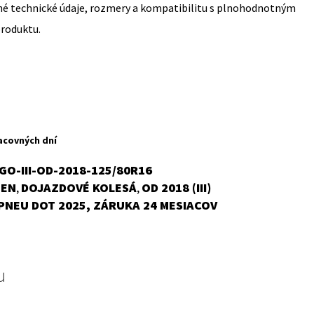
sné technické údaje, rozmery a kompatibilitu s plnohodnotným
produktu.
acovných dní
GO-III-OD-2018-125/80R16
OEN
DOJAZDOVÉ KOLESÁ
OD 2018 (III)
,
,
PNEU DOT 2025, ZÁRUKA 24 MESIACOV
u