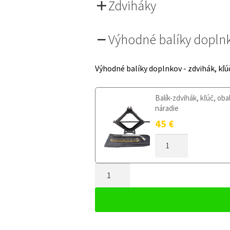
Zdviháky
Výhodné balíky dopln
Výhodné balíky doplnkov - zdvihák, kľú
Balík-zdvihák, kľúč, oba
náradie
45
€
MNOŽSTVO
DOJAZDOVÉ
KOLESO
MNOŽSTVO
CITROEN
BERLINGO
DOJAZDOVÉ
III
KOLESO
OD
CITROEN
2018
BERLINGO
125/80R16