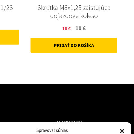
21/23
Skrutka M8x1,25 zaisťujúca
dojazdove koleso
ent
Original
Current
10
€
18
€
price
price
PRIDAŤ DO KOŠÍKA
was:
is:
18 €.
10 €.
+421 905 806 234
Spravovať súhlas
info@dojazdovekolesa.com