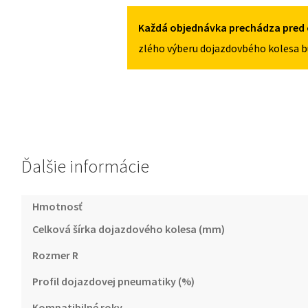
5X108
III
OD
Každá objednávka prechádza pred 
2018
zlého výberu dojazdovbého kolesa b
125/80R16
5X108
Ďalšie informácie
Hmotnosť
Celková šírka dojazdového kolesa (mm)
Rozmer R
Profil dojazdovej pneumatiky (%)
Kompatibilné roky