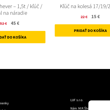
hever – 1,5t / kľúč /
Kľúč na kolesá 17/19/
l na náradie
Original
Curr
15
€
22
€
Original
Current
45
€
52
€
price
price
price
price
PRIDAŤ DO KOŠÍKA
was:
is:
DAŤ DO KOŠÍKA
was:
is:
22 €.
15 €.
52 €.
45 €.
LUF s.r.o.
ienky
Nám. M.R.Štefanika 518,