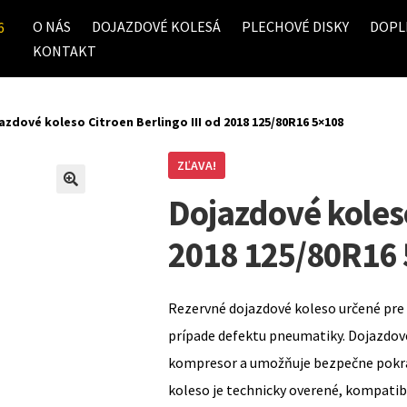
O NÁS
DOJAZDOVÉ KOLESÁ
PLECHOVÉ DISKY
DOPL
6
KONTAKT
azdové koleso Citroen Berlingo III od 2018 125/80R16 5×108
ZĽAVA!
Dojazdové koleso
2018 125/80R16
Rezervné dojazdové koleso určené pre 
prípade defektu pneumatiky. Dojazdov
kompresor a umožňuje bezpečne pokrač
koleso je technicky overené, kompati