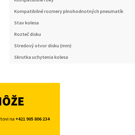
Kompatibilné rozmery plnohodnotných pneumatík
Stav kolesa
Rozteč disku
Stredový otvor disku (mm)
Skrutka uchytenia kolesa
MÔŽE
rtovi na
+421 905 806 234