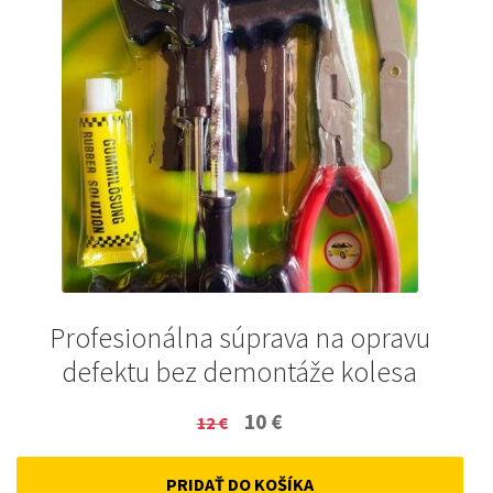
Profesionálna súprava na opravu
defektu bez demontáže kolesa
Original
Current
10
€
12
€
price
price
PRIDAŤ DO KOŠÍKA
was:
is: