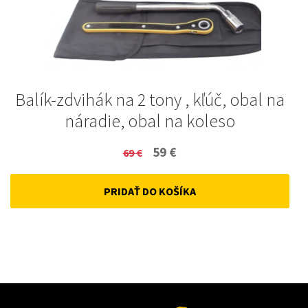
Balík-zdvihák na 2 tony , kľúč, obal na
náradie, obal na koleso
Original
Current
59
€
69
€
price
price
PRIDAŤ DO KOŠÍKA
was:
is:
69 €.
59 €.