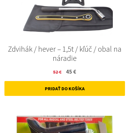
Zdvihák / hever – 1,5t / kľúč / obal na
náradie
Original
Current
45
€
52
€
price
price
PRIDAŤ DO KOŠÍKA
was:
is:
52 €.
45 €.