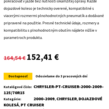
pokračovať v jazde bez nutnosti okamžitej opravy. Každé
dojazdové koleso je technicky overené, kompatibilné s
viacerými rozmermi plnohodnotných pneumatík a dodávané
pripravené na použitie. Presné technické údaje, rozmery a
kompatibilitu s plnohodnotným obutím nájdete nižšie v
parametroch produktu.
Original
Current
152,41
€
164,54
€
price
price
was:
is:
Dostupnosť
Odosielame do 3 pracovných dní
164,54 €.
152,41 €.
CHRYSLER-PT-CRUISER-2000-2009-
Katalógové číslo:
125/70R15
2000-2009
CHRYSLER
DOJAZDOVÉ
Kategórie:
,
,
KOLESÁ
PT CRUISER
,