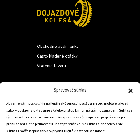
Obchodné podmienky
Často kladené otázky
Vrátenie tovaru
LUF s.r.o.
Spravovať súhlas
Nám. M.R.Štefanika 518,
Aby sme vám poskytli tie najlepšie skúsenosti, používame technológie, ako sú
Trstená 02801
súbory cookie na ukladanie a/alebo prístup k informáciám o zariadení. Súhlas s
týmito technológiami nám umožní spracovávať údaje, ako je správanie pri
prehliadaní alebo jedinečné ID na tejto stránke. Nesúhlas alebo odvolanie
súhlasu môže nepriaznivo ovplyvniť určité vlastnosti a funkcie.
+421 905 806 234