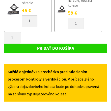
náradie, obal na
náradie
koleso
45
€
59
€
MNOŽSTVO
MNOŽSTVO
DOJAZDOVÉ
DOJAZDOVÉ
KOLESO
KOLESO
CHRYSLER
MNOŽSTVO
CHRYSLER
PT
PT
DOJAZDOVÉ
CRUISER
CRUISER
KOLESO
2000-
PRIDAŤ DO KOŠÍKA
2000-
2009
CHRYSLER
2009
125/70R15
PT
125/70R15
5X100
5X100
CRUISER
Každá objednávka prechádza pred odoslaním
2000-
2009
procesom kontroly a verifikáciou.
V prípade zlého
125/70R15
výberu dojazdovbého kolesa bude po dohode upravená
5X100
na správny typ dojazdového kolesa.