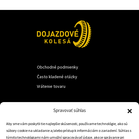
Obchodné podmienky
Často kladené otázky
Vrátenie tovaru
LUF s.r.o.
Spravovať súhlas
Nám. M.R.Štefanika 518,
Aby sme vám poskytli tie najlepšie skúsenosti, používame technológie, ako sú
Trstená 02801
súbory cookie na ukladanie a/alebo prístup k informáciám o zariadení. Súhlas s
týmito technológiami nám umožní spracovávať údaje, ako je správanie pri