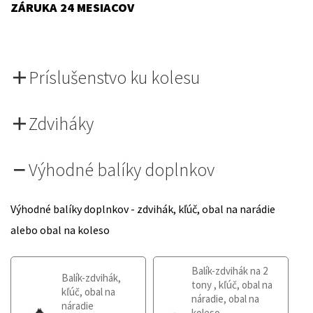
ZÁRUKA 24 MESIACOV
Príslušenstvo ku kolesu
Zdviháky
Výhodné balíky doplnkov
Výhodné balíky doplnkov - zdvihák, kľúč, obal na narádie
alebo obal na koleso
Balík-zdvihák na 2
Balík-zdvihák,
tony , kľúč, obal na
kľúč, obal na
náradie, obal na
náradie
koleso