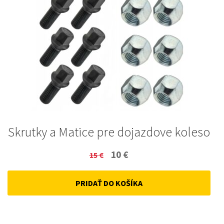
Skrutky a Matice pre dojazdove koleso
Original
Current
10
€
15
€
price
price
PRIDAŤ DO KOŠÍKA
was:
is:
15 €.
10 €.