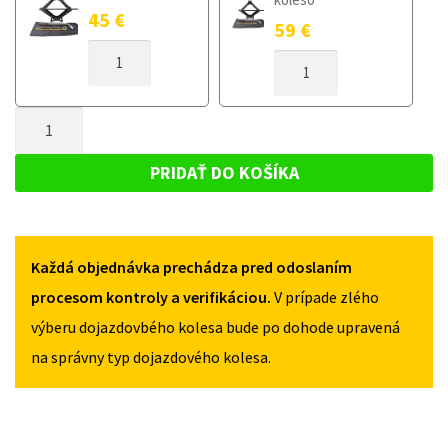
45
€
59
€
MNOŽSTVO
MNOŽSTVO
DOJAZDOVÉ
DOJAZDOVÉ
KOLESO
KOLESO
CHEVROLET
MNOŽSTVO
CHEVROLET
VOLT
VOLT
DOJAZDOVÉ
2010-
2010-
KOLESO
2015
PRIDAŤ DO KOŠÍKA
2015
125/70R17
CHEVROLET
125/70R17
5X115
VOLT
5X115
2010-
Každá objednávka prechádza pred odoslaním
2015
125/70R17
procesom kontroly a verifikáciou.
V prípade zlého
5X115
výberu dojazdovbého kolesa bude po dohode upravená
na správny typ dojazdového kolesa.