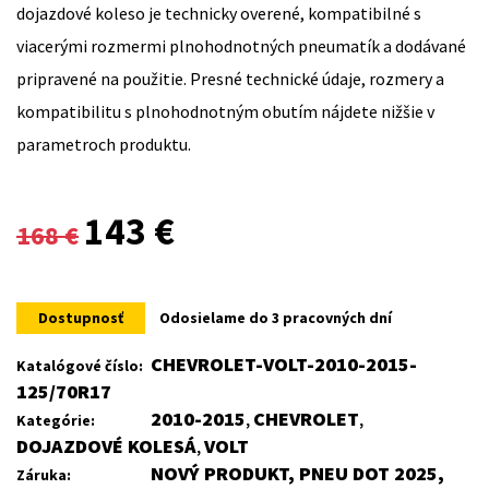
dojazdové koleso je technicky overené, kompatibilné s
viacerými rozmermi plnohodnotných pneumatík a dodávané
pripravené na použitie. Presné technické údaje, rozmery a
kompatibilitu s plnohodnotným obutím nájdete nižšie v
parametroch produktu.
Original
Current
143
€
168
€
price
price
was:
is:
Dostupnosť
Odosielame do 3 pracovných dní
168 €.
143 €.
CHEVROLET-VOLT-2010-2015-
Katalógové číslo:
125/70R17
2010-2015
CHEVROLET
Kategórie:
,
,
DOJAZDOVÉ KOLESÁ
VOLT
,
NOVÝ PRODUKT, PNEU DOT 2025,
Záruka: