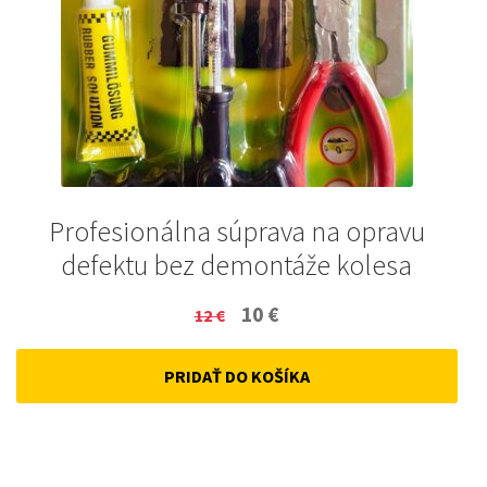
Profesionálna súprava na opravu
defektu bez demontáže kolesa
Original
Current
10
€
12
€
price
price
PRIDAŤ DO KOŠÍKA
was:
is:
12 €.
10 €.