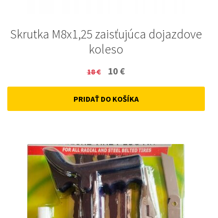
Skrutka M8x1,25 zaisťujúca dojazdove
koleso
Original
Current
10
€
18
€
price
price
PRIDAŤ DO KOŠÍKA
was:
is:
18 €.
10 €.