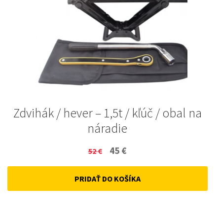
Zdvihák / hever – 1,5t / kľúč / obal na
náradie
Original
Current
45
€
52
€
price
price
PRIDAŤ DO KOŠÍKA
was:
is:
52 €.
45 €.