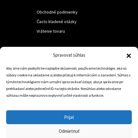
Obchodné podmienky
Často kladené otázky
Vrátenie tovaru
LUF s.r.o.
Spravovať súhlas
Nám. M.R.Štefanika 518,
Aby sme vám poskytli tie najlepšie skúsenosti, používame technológie, ako sú
Trstená 02801
súbory cookie na ukladanie a/alebo prístup k informáciám o zariadení. Súhlas s
týmito technológiami nám umožní spracovávať údaje, ako je správanie pri
prehliadaní alebo jedinečné ID na tejto stránke. Nesúhlas alebo odvolanie
súhlasu môže nepriaznivo ovplyvniť určité vlastnosti a funkcie.
+421 905 806 234
info@dojazdovekolesa.com
Prijať
Český Eshop
Odmietnuť
0