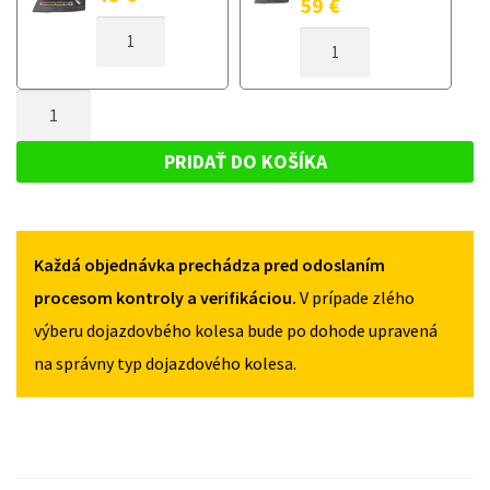
59
€
MNOŽSTVO
MNOŽSTVO
DOJAZDOVÉ
DOJAZDOVÉ
KOLESO
KOLESO
BMW
MNOŽSTVO
BMW
X5
X5
DOJAZDOVÉ
E53
E53
KOLESO
2000-
PRIDAŤ DO KOŠÍKA
2000-
2006
BMW
2006
155/85R18
X5
155/85R18
5X120
5X120
E53
Každá objednávka prechádza pred odoslaním
2000-
2006
procesom kontroly a verifikáciou.
V prípade zlého
155/85R18
výberu dojazdovbého kolesa bude po dohode upravená
5X120
na správny typ dojazdového kolesa.