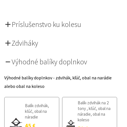
Príslušenstvo ku kolesu
Zdviháky
Výhodné balíky doplnkov
Výhodné balíky doplnkov - zdvihák, kľúč, obal na narádie
alebo obal na koleso
Balík-zdvihák na 2
Balík-zdvihák,
tony , kľúč, obal na
kľúč, obal na
náradie, obal na
náradie
koleso
45
€