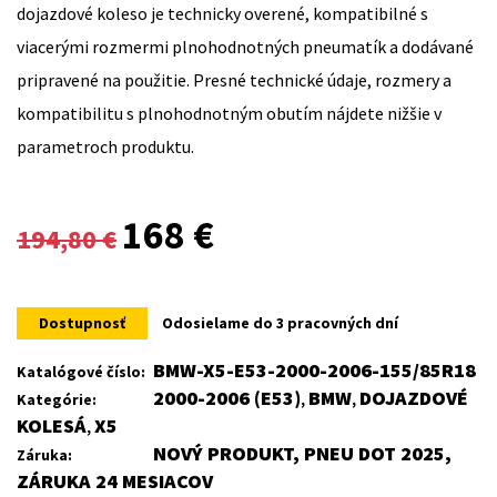
dojazdové koleso je technicky overené, kompatibilné s
viacerými rozmermi plnohodnotných pneumatík a dodávané
pripravené na použitie. Presné technické údaje, rozmery a
kompatibilitu s plnohodnotným obutím nájdete nižšie v
parametroch produktu.
Original
Current
168
€
194,80
€
price
price
was:
is:
Dostupnosť
Odosielame do 3 pracovných dní
194,80 €.
168 €.
BMW-X5-E53-2000-2006-155/85R18
Katalógové číslo:
2000-2006 (E53)
BMW
DOJAZDOVÉ
Kategórie:
,
,
KOLESÁ
X5
,
NOVÝ PRODUKT, PNEU DOT 2025,
Záruka:
ZÁRUKA 24 MESIACOV