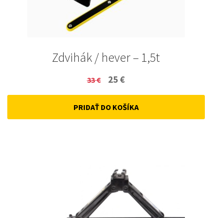
Zdvihák / hever – 1,5t
Original
Current
25
€
33
€
price
price
PRIDAŤ DO KOŠÍKA
was:
is:
33 €.
25 €.