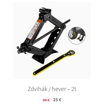
Zdvihák / hever – 2t
Original
Current
25
€
33
€
price
price