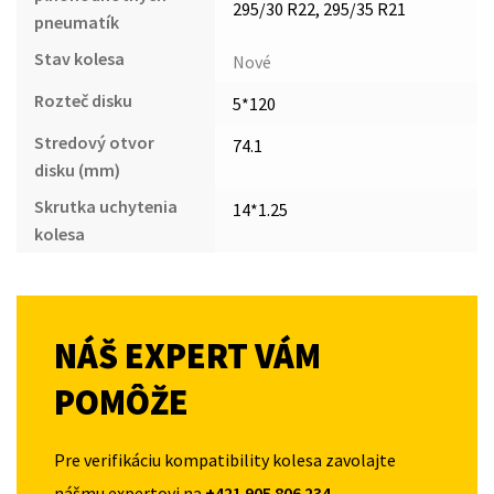
295/30 R22, 295/35 R21
pneumatík
Stav kolesa
Nové
Rozteč disku
5*120
Stredový otvor
74.1
disku (mm)
Skrutka uchytenia
14*1.25
kolesa
NÁŠ EXPERT VÁM
POMÔŽE
Pre verifikáciu kompatibility kolesa zavolajte
nášmu expertovi na
+421 905 806 234