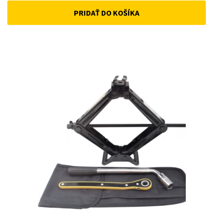
PRIDAŤ DO KOŠÍKA
was:
is:
33 €.
25 €.