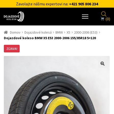
Zavolajte nášmu expertovi na:
+421 905 806 234
(0)
Domov
Dojazdové kolesá
BMW
X5
2000-2006 (E53)
Dojazdové koleso BMW X5 E53 2000-2006 155/85R18 5×120
ZĽAVA!