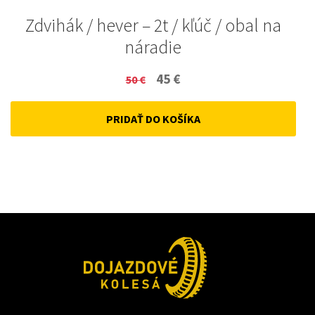
Zdvihák / hever – 2t / kľúč / obal na
náradie
Original
Current
45
€
50
€
price
price
PRIDAŤ DO KOŠÍKA
was:
is:
50 €.
45 €.