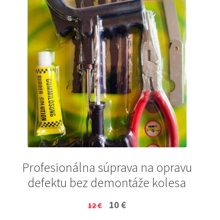
Profesionálna súprava na opravu
defektu bez demontáže kolesa
Original
Current
10
€
12
€
price
price