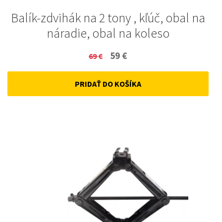
Balík-zdvihák na 2 tony , kľúč, obal na
náradie, obal na koleso
Original
Current
59
€
69
€
price
price
PRIDAŤ DO KOŠÍKA
was:
is:
69 €.
59 €.