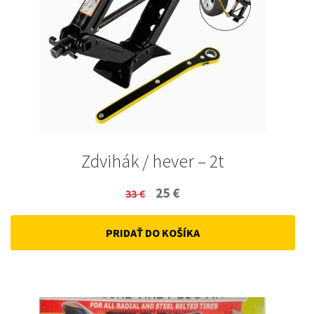
Zdvihák / hever – 2t
Original
Current
25
€
33
€
price
price
PRIDAŤ DO KOŠÍKA
was:
is:
33 €.
25 €.