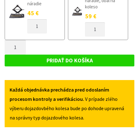
náradie, obal na
náradie
koleso
45
€
59
€
MNOŽSTVO
MNOŽSTVO
DOJAZDOVÉ
DOJAZDOVÉ
KOLESO
KOLESO
BMW
MNOŽSTVO
BMW
1
1
DOJAZDOVÉ
E87/E88/E82/E81
E87/E88/E82/E81
KOLESO
2004-
PRIDAŤ DO KOŠÍKA
2004-
2013
BMW
2013
125/80R17
1
125/80R17
5X120
5X120
E87/E88/E82/E81
Každá objednávka prechádza pred odoslaním
2004-
2013
procesom kontroly a verifikáciou.
V prípade zlého
125/80R17
výberu dojazdovbého kolesa bude po dohode upravená
5X120
na správny typ dojazdového kolesa.