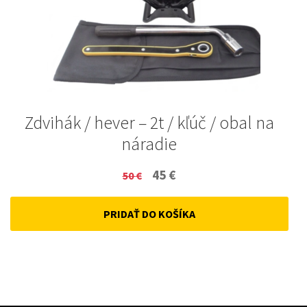
Zdvihák / hever – 2t / kľúč / obal na
náradie
Original
Current
45
€
50
€
price
price
PRIDAŤ DO KOŠÍKA
was:
is:
50 €.
45 €.