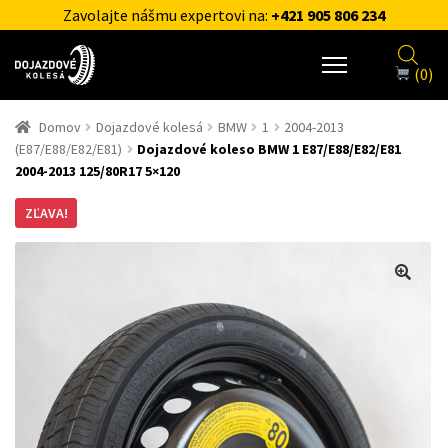
Zavolajte nášmu expertovi na:
+421 905 806 234
(0)
Domov
Dojazdové kolesá
BMW
1
2004-2013
(E87/E88/E82/E81)
Dojazdové koleso BMW 1 E87/E88/E82/E81
2004-2013 125/80R17 5×120
ZĽAVA!