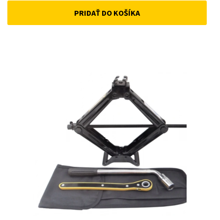
PRIDAŤ DO KOŠÍKA
was:
is:
12 €.
10 €.