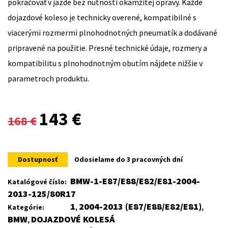
pokračovať v jazde bez nutnosti okamžitej opravy. Každé
dojazdové koleso je technicky overené, kompatibilné s
viacerými rozmermi plnohodnotných pneumatík a dodávané
pripravené na použitie. Presné technické údaje, rozmery a
kompatibilitu s plnohodnotným obutím nájdete nižšie v
parametroch produktu.
Original
Current
143
€
168
€
price
price
was:
is:
Dostupnosť
Odosielame do 3 pracovných dní
168 €.
143 €.
BMW-1-E87/E88/E82/E81-2004-
Katalógové číslo:
2013-125/80R17
1
2004-2013 (E87/E88/E82/E81)
Kategórie:
,
,
BMW
DOJAZDOVÉ KOLESÁ
,