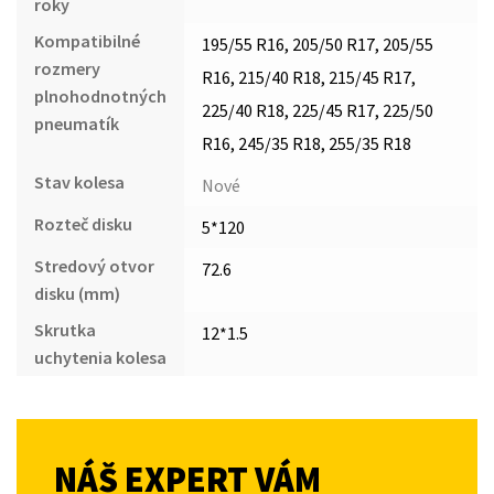
roky
Kompatibilné
195/55 R16, 205/50 R17, 205/55
rozmery
R16, 215/40 R18, 215/45 R17,
plnohodnotných
225/40 R18, 225/45 R17, 225/50
pneumatík
R16, 245/35 R18, 255/35 R18
Stav kolesa
Nové
Rozteč disku
5*120
Stredový otvor
72.6
disku (mm)
Skrutka
12*1.5
uchytenia kolesa
NÁŠ EXPERT VÁM