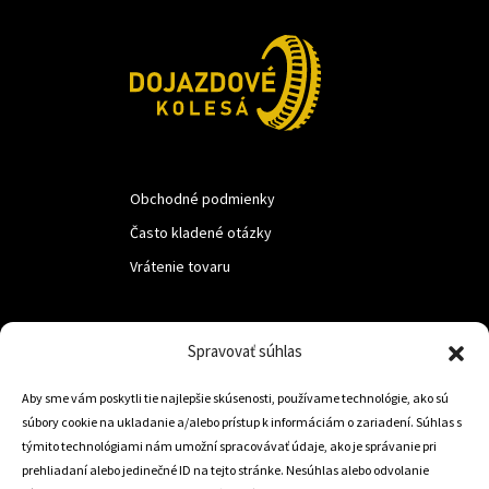
Obchodné podmienky
Často kladené otázky
Vrátenie tovaru
LUF s.r.o.
Spravovať súhlas
Nám. M.R.Štefanika 518,
Aby sme vám poskytli tie najlepšie skúsenosti, používame technológie, ako sú
Trstená 02801
súbory cookie na ukladanie a/alebo prístup k informáciám o zariadení. Súhlas s
týmito technológiami nám umožní spracovávať údaje, ako je správanie pri
prehliadaní alebo jedinečné ID na tejto stránke. Nesúhlas alebo odvolanie