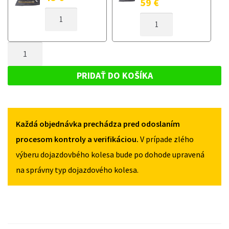
59
€
MNOŽSTVO
MNOŽSTVO
DOJAZDOVÉ
DOJAZDOVÉ
KOLESO
KOLESO
AUDI
MNOŽSTVO
AUDI
S3
S3
DOJAZDOVÉ
8V
8V
KOLESO
OD
PRIDAŤ DO KOŠÍKA
OD
2013
AUDI
2013
125/70R18
S3
125/70R18
5X112
5X112
8V
Každá objednávka prechádza pred odoslaním
OD
2013
procesom kontroly a verifikáciou.
V prípade zlého
125/70R18
výberu dojazdovbého kolesa bude po dohode upravená
5X112
na správny typ dojazdového kolesa.