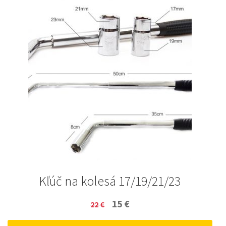
Kľúč na kolesá 17/19/21/23
Original
Current
15
€
22
€
price
price