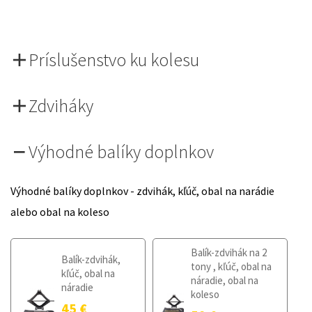
Príslušenstvo ku kolesu
Zdviháky
Výhodné balíky doplnkov
Výhodné balíky doplnkov - zdvihák, kľúč, obal na narádie
alebo obal na koleso
Balík-zdvihák na 2
Balík-zdvihák,
tony , kľúč, obal na
kľúč, obal na
náradie, obal na
náradie
koleso
45
€