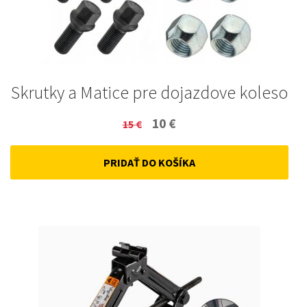
Skrutky a Matice pre dojazdove koleso
Original
Current
10
€
15
€
price
price
PRIDAŤ DO KOŠÍKA
was:
is:
15 €.
10 €.