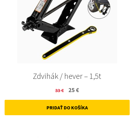
Zdvihák / hever – 1,5t
Original
Current
25
€
33
€
price
price
PRIDAŤ DO KOŠÍKA
was:
is:
33 €.
25 €.