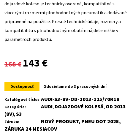
dojazdové koleso je technicky overené, kompatibilné s
viacerými rozmermi plnohodnotných pneumatík a dodávané
pripravené na použitie. Presné technické údaje, rozmery a
kompatibilitu s plnohodnotným obutím nájdete nižšie v
parametroch produktu.
Original
Current
143
€
168
€
price
price
was:
is:
Dostupnosť
Odosielame do 3 pracovných dní
168 €.
143 €.
AUDI-S3-8V-OD-2013-125/70R18
Katalógové číslo:
AUDI
DOJAZDOVÉ KOLESÁ
OD 2013
Kategórie:
,
,
(8V)
S3
,
NOVÝ PRODUKT, PNEU DOT 2025,
Záruka:
ZÁRUKA 24 MESIACOV