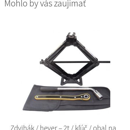
Mohlo by vás zaujímať
Zdvihák / hever – 2t / kľúč / obal na