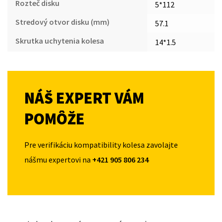
Rozteč disku
5*112
Stredový otvor disku (mm)
57.1
Skrutka uchytenia kolesa
14*1.5
NÁŠ EXPERT VÁM
POMÔŽE
Pre verifikáciu kompatibility kolesa zavolajte
nášmu expertovi na
+421 905 806 234