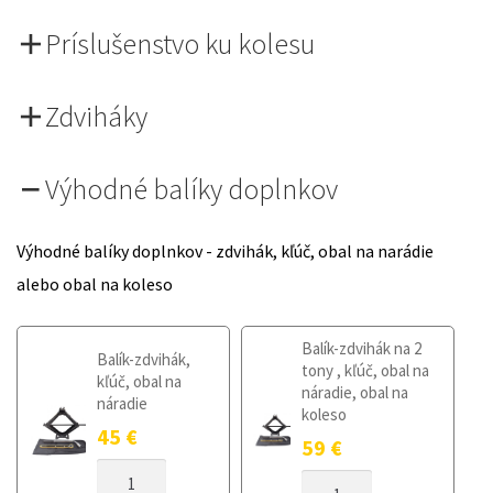
Príslušenstvo ku kolesu
Zdviháky
Výhodné balíky doplnkov
Výhodné balíky doplnkov - zdvihák, kľúč, obal na narádie
alebo obal na koleso
Balík-zdvihák na 2
Balík-zdvihák,
tony , kľúč, obal na
kľúč, obal na
náradie, obal na
náradie
koleso
45
€
59
€
MNOŽSTVO
MNOŽSTVO
DOJAZDOVÉ