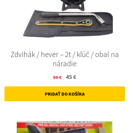
Zdvihák / hever – 2t / kľúč / obal na
náradie
Original
Current
45
€
50
€
price
price
PRIDAŤ DO KOŠÍKA
was:
is:
50 €.
45 €.