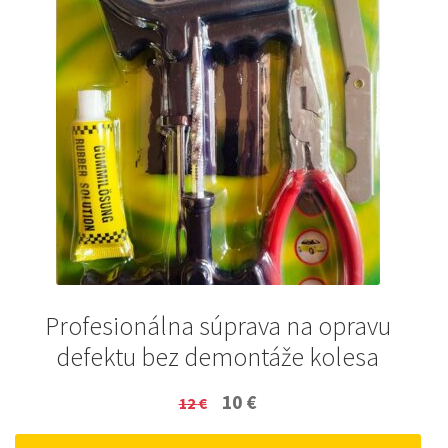
Profesionálna súprava na opravu
defektu bez demontáže kolesa
Original
Current
10
€
12
€
price
price