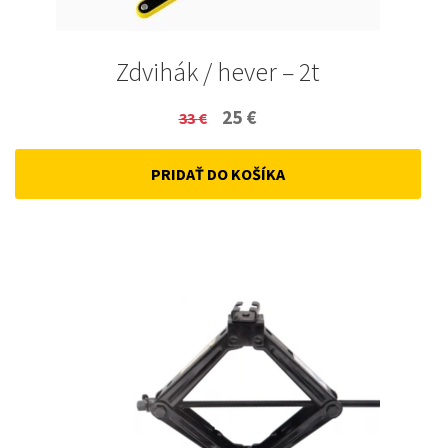
Zdvihák / hever – 2t
Original
Current
25
€
33
€
price
price
PRIDAŤ DO KOŠÍKA
was:
is:
33 €.
25 €.