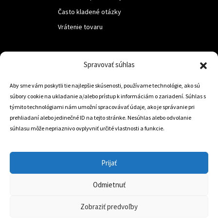
Často kladené otázky
Vrátenie tovaru
LUF s.r.o.
Spravovať súhlas
Nám. M.R.Štefanika 518,
Aby sme vám poskytli tie najlepšie skúsenosti, používame technológie, ako sú
Trstená 02801
súbory cookie na ukladanie a/alebo prístup k informáciám o zariadení. Súhlas s
týmito technológiami nám umožní spracovávať údaje, ako je správanie pri
prehliadaní alebo jedinečné ID na tejto stránke. Nesúhlas alebo odvolanie
súhlasu môže nepriaznivo ovplyvniť určité vlastnosti a funkcie.
+421 905 806 234
info@dojazdovekolesa.com
Prijať
Český Eshop
Odmietnuť
0
Zobraziť predvoľby