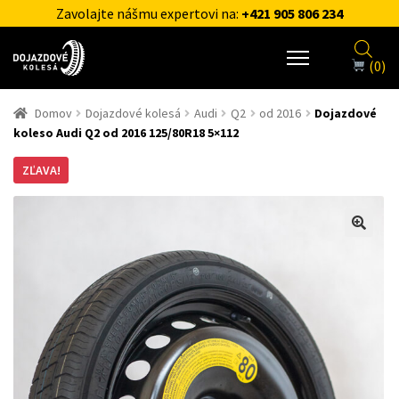
Zavolajte nášmu expertovi na:
+421 905 806 234
(0)
Domov
Dojazdové kolesá
Audi
Q2
od 2016
Dojazdové
koleso Audi Q2 od 2016 125/80R18 5×112
ZĽAVA!