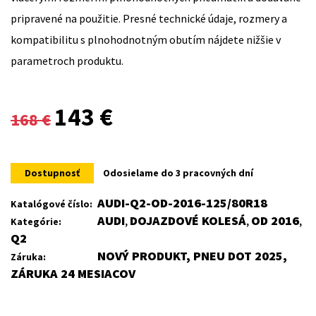
pripravené na použitie. Presné technické údaje, rozmery a
kompatibilitu s plnohodnotným obutím nájdete nižšie v
parametroch produktu.
Original
Current
143
€
168
€
price
price
was:
is:
Dostupnosť
Odosielame do 3 pracovných dní
168 €.
143 €.
AUDI-Q2-OD-2016-125/80R18
Katalógové číslo:
AUDI
DOJAZDOVÉ KOLESÁ
OD 2016
Kategórie:
,
,
,
Q2
NOVÝ PRODUKT, PNEU DOT 2025,
Záruka:
ZÁRUKA 24 MESIACOV