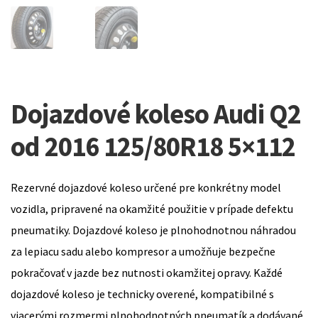
Dojazdové koleso Audi Q2
od 2016 125/80R18 5×112
Rezervné dojazdové koleso určené pre konkrétny model
vozidla, pripravené na okamžité použitie v prípade defektu
pneumatiky. Dojazdové koleso je plnohodnotnou náhradou
za lepiacu sadu alebo kompresor a umožňuje bezpečne
pokračovať v jazde bez nutnosti okamžitej opravy. Každé
dojazdové koleso je technicky overené, kompatibilné s
viacerými rozmermi plnohodnotných pneumatík a dodávané