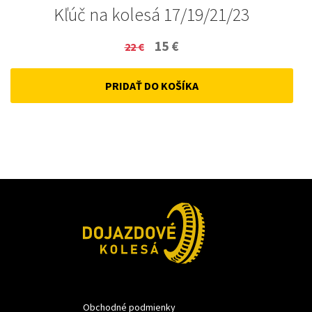
Kľúč na kolesá 17/19/21/23
Original
Current
15
€
22
€
price
price
PRIDAŤ DO KOŠÍKA
was:
is:
22 €.
15 €.
Obchodné podmienky