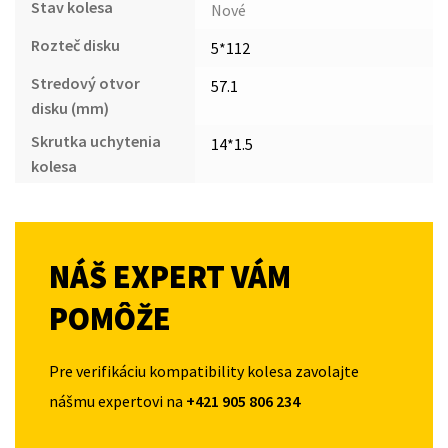
Stav kolesa
Nové
Rozteč disku
5*112
Stredový otvor
57.1
disku (mm)
Skrutka uchytenia
14*1.5
kolesa
NÁŠ EXPERT VÁM
POMÔŽE
Pre verifikáciu kompatibility kolesa zavolajte
nášmu expertovi na
+421 905 806 234