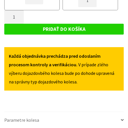
DOJAZDOVÉ
KOLESO
KOLESO
AUDI
MNOŽSTVO
AUDI
Q2
Q2
DOJAZDOVÉ
OD
OD
KOLESO
2016
PRIDAŤ DO KOŠÍKA
2016
125/80R18
AUDI
125/80R18
5X112
Q2
5X112
OD
Každá objednávka prechádza pred odoslaním
2016
125/80R18
procesom kontroly a verifikáciou.
V prípade zlého
5X112
výberu dojazdovbého kolesa bude po dohode upravená
na správny typ dojazdového kolesa.
Parametre kolesa