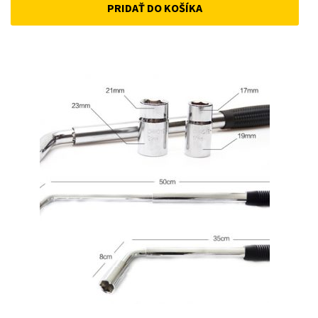
PRIDAŤ DO KOŠÍKA
was:
is:
12 €.
10 €.