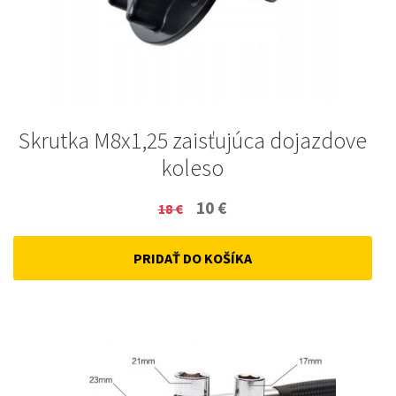
Skrutka M8x1,25 zaisťujúca dojazdove
koleso
Original
Current
10
€
18
€
price
price
PRIDAŤ DO KOŠÍKA
was:
is:
18 €.
10 €.