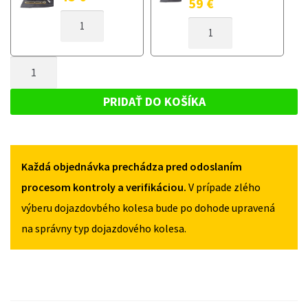
59
€
MNOŽSTVO
MNOŽSTVO
DOJAZDOVÉ
DOJAZDOVÉ
KOLESO
KOLESO
AUDI
MNOŽSTVO
AUDI
A4
A4
DOJAZDOVÉ
B7
B7
KOLESO
2002-
PRIDAŤ DO KOŠÍKA
2002-
2009
AUDI
2009
125/70R18
A4
125/70R18
5X112
5X112
B7
Každá objednávka prechádza pred odoslaním
2002-
2009
procesom kontroly a verifikáciou.
V prípade zlého
125/70R18
výberu dojazdovbého kolesa bude po dohode upravená
5X112
na správny typ dojazdového kolesa.