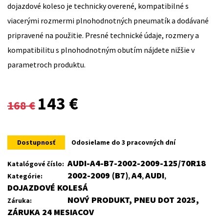
dojazdové koleso je technicky overené, kompatibilné s
viacerými rozmermi plnohodnotných pneumatík a dodávané
pripravené na použitie. Presné technické údaje, rozmery a
kompatibilitu s plnohodnotným obutím nájdete nižšie v
parametroch produktu.
Original
Current
143
€
168
€
price
price
was:
is:
Dostupnosť
Odosielame do 3 pracovných dní
168 €.
143 €.
AUDI-A4-B7-2002-2009-125/70R18
Katalógové číslo:
2002-2009 (B7)
A4
AUDI
Kategórie:
,
,
,
DOJAZDOVÉ KOLESÁ
NOVÝ PRODUKT, PNEU DOT 2025,
Záruka:
ZÁRUKA 24 MESIACOV