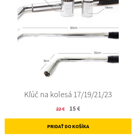
Kľúč na kolesá 17/19/21/23
Original
Current
15
€
22
€
price
price
PRIDAŤ DO KOŠÍKA
was:
is:
22 €.
15 €.