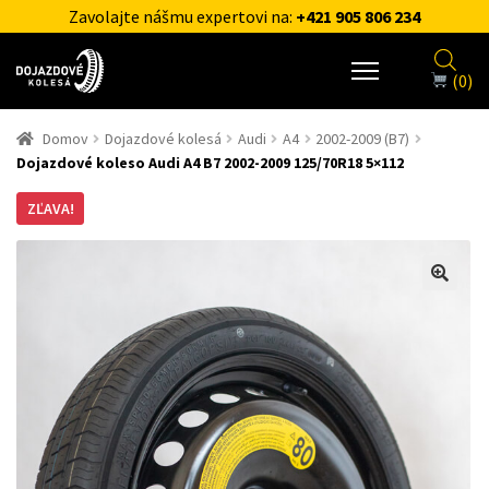
Zavolajte nášmu expertovi na:
+421 905 806 234
(0)
Domov
Dojazdové kolesá
Audi
A4
2002-2009 (B7)
Dojazdové koleso Audi A4 B7 2002-2009 125/70R18 5×112
ZĽAVA!