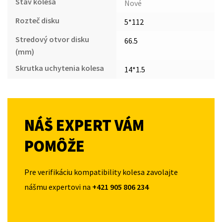
Stav kolesa
Nové
Rozteč disku
5*112
Stredový otvor disku
66.5
(mm)
Skrutka uchytenia kolesa
14*1.5
NÁŠ EXPERT VÁM
POMÔŽE
Pre verifikáciu kompatibility kolesa zavolajte
nášmu expertovi na
+421 905 806 234