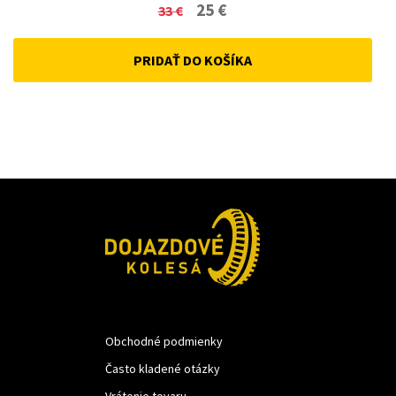
Original
Current
25
€
33
€
price
price
PRIDAŤ DO KOŠÍKA
was:
is:
33 €.
25 €.
Obchodné podmienky
Často kladené otázky
Vrátenie tovaru