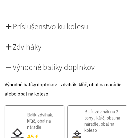
Príslušenstvo ku kolesu
Zdviháky
Výhodné balíky doplnkov
Výhodné balíky doplnkov - zdvihák, kľúč, obal na narádie
alebo obal na koleso
Balík-zdvihák na 2
Balík-zdvihák,
tony , kľúč, obal na
kľúč, obal na
náradie, obal na
náradie
koleso
45
€