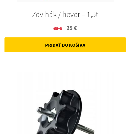
Zdvihák / hever – 1,5t
Original
Current
25
€
33
€
price
price
PRIDAŤ DO KOŠÍKA
was:
is:
33 €.
25 €.