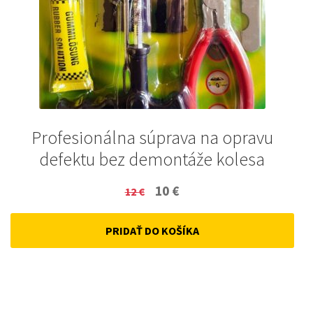
Profesionálna súprava na opravu
defektu bez demontáže kolesa
Original
Current
10
€
12
€
price
price
PRIDAŤ DO KOŠÍKA
was:
is:
12 €.
10 €.