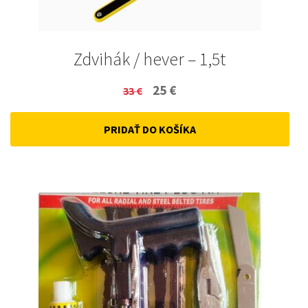
Zdvihák / hever – 1,5t
Original
Current
25
€
33
€
price
price
PRIDAŤ DO KOŠÍKA
was:
is:
33 €.
25 €.