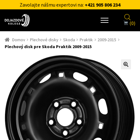
Zavolajte nášmu expertovi na:
+421 905 806 234
(0)
Domov
Plechové disky
Skoda
Praktik
2009-2015
Plechový disk pre Skoda Praktik 2009-2015