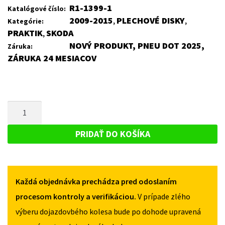
R1-1399-1
Katalógové číslo:
2009-2015
PLECHOVÉ DISKY
Kategórie:
,
,
PRAKTIK
SKODA
,
NOVÝ PRODUKT, PNEU DOT 2025,
Záruka:
ZÁRUKA 24 MESIACOV
MNOŽSTVO
PLECHOVÝ
DISK
PRIDAŤ DO KOŠÍKA
PRE
SKODA
PRAKTIK
Každá objednávka prechádza pred odoslaním
2009-
2015
procesom kontroly a verifikáciou.
V prípade zlého
výberu dojazdovbého kolesa bude po dohode upravená