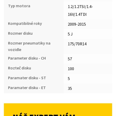
Typ motora
1.2/1.2TSI/1.4-
16V/1.4TDI
Kompatibilné roky
2009-2015
Rozmer disku
5 J
Rozmer pneumatiky na
175/70R14
vozidle
Parameter disku - CH
57
Rozteč disku
100
Paramater disku - ST
5
Paramater disku - ET
35