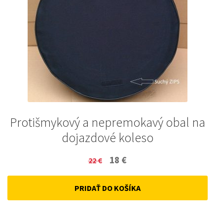
Protišmykový a nepremokavý obal na
dojazdové koleso
Original
Current
18
€
22
€
price
price
PRIDAŤ DO KOŠÍKA
was:
is:
22 €.
18 €.