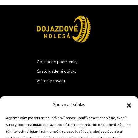
Obchodné podmienky
Často kladené otázky
Vrátenie tovaru
LUF s.r.o.
Spravovať súhlas
Nám. M.R.Štefanika 518,
Aby sme vám poskytli tie najlepšie skúsenosti, používame technológie, ako sú
Trstená 02801
súbory cookie na ukladanie a/alebo prístup k informáciám o zariadení. Súhlas s
týmito technológiami nám umožní spracovávať údaje, ako je správanie pri