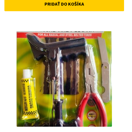
PRIDAŤ DO KOŠÍKA
was:
is:
22 €.
18 €.