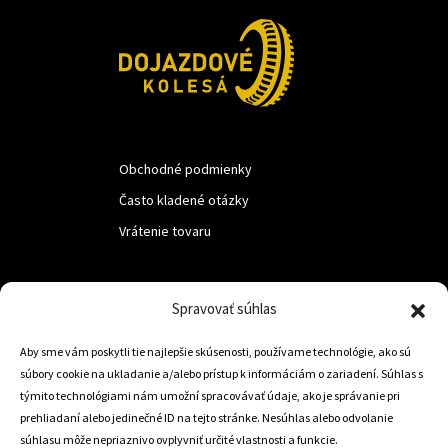
Obchodné podmienky
Často kladené otázky
Vrátenie tovaru
LUF s.r.o.
Spravovať súhlas
Nám. M.R.Štefanika 518,
Aby sme vám poskytli tie najlepšie skúsenosti, používame technológie, ako sú
Trstená 02801
súbory cookie na ukladanie a/alebo prístup k informáciám o zariadení. Súhlas s
týmito technológiami nám umožní spracovávať údaje, ako je správanie pri
prehliadaní alebo jedinečné ID na tejto stránke. Nesúhlas alebo odvolanie
súhlasu môže nepriaznivo ovplyvniť určité vlastnosti a funkcie.