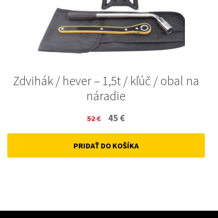
Zdvihák / hever – 1,5t / kľúč / obal na
náradie
Original
Current
45
€
52
€
price
price
PRIDAŤ DO KOŠÍKA
was:
is:
52 €.
45 €.