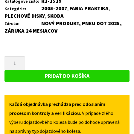
R1-1519
Katalógové číslo:
2005-2007
FABIA PRAKTIKA
Kategórie:
,
,
PLECHOVÉ DISKY
SKODA
,
NOVÝ PRODUKT, PNEU DOT 2025,
Záruka:
ZÁRUKA 24 MESIACOV
MNOŽSTVO
PLECHOVÝ
DISK
PRIDAŤ DO KOŠÍKA
PRE
SKODA
FABIA
Každá objednávka prechádza pred odoslaním
PRAKTIKA
2005-
procesom kontroly a verifikáciou.
V prípade zlého
2007
výberu dojazdovbého kolesa bude po dohode upravená
na správny typ dojazdového kolesa.