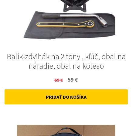
Balík-zdvihák na 2 tony , kľúč, obal na
náradie, obal na koleso
Original
Current
59
€
69
€
price
price
PRIDAŤ DO KOŠÍKA
was:
is:
69 €.
59 €.