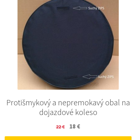
Protišmykový a nepremokavý obal na
dojazdové koleso
Original
Current
18
€
22
€
price
price