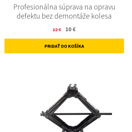
Profesionálna súprava na opravu
defektu bez demontáže kolesa
Original
Current
10
€
12
€
price
price
PRIDAŤ DO KOŠÍKA
was:
is:
12 €.
10 €.