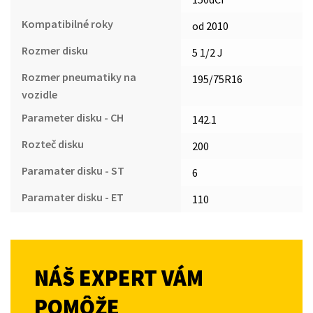
Kompatibilné roky
od 2010
Rozmer disku
5 1/2 J
Rozmer pneumatiky na
195/75R16
vozidle
Parameter disku - CH
142.1
Rozteč disku
200
Paramater disku - ST
6
Paramater disku - ET
110
NÁŠ EXPERT VÁM
POMÔŽE