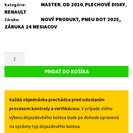
MASTER
OD 2010
PLECHOVÉ DISKY
Kategórie:
,
,
,
RENAULT
NOVÝ PRODUKT, PNEU DOT 2025,
Záruka:
ZÁRUKA 24 MESIACOV
MNOŽSTVO
PLECHOVÝ
DISK
PRIDAŤ DO KOŠÍKA
PRE
RENAULT
MASTER
Každá objednávka prechádza pred odoslaním
OD
2010
procesom kontroly a verifikáciou.
V prípade zlého
výberu dojazdovbého kolesa bude po dohode upravená
na správny typ dojazdového kolesa.