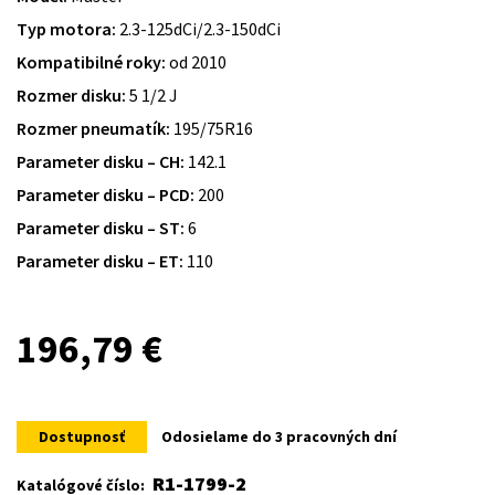
Typ motora:
2.3-125dCi/2.3-150dCi
Kompatibilné roky:
od 2010
Rozmer disku:
5 1/2 J
Rozmer pneumatík:
195/75R16
Parameter disku – CH:
142.1
Parameter disku – PCD:
200
Parameter disku – ST:
6
Parameter disku – ET:
110
196,79
€
Dostupnosť
Odosielame do 3 pracovných dní
R1-1799-2
Katalógové číslo: