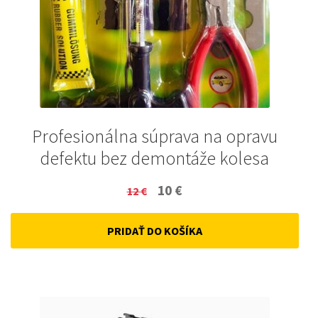
Profesionálna súprava na opravu
defektu bez demontáže kolesa
Original
Current
10
€
12
€
price
price
PRIDAŤ DO KOŠÍKA
was:
is:
12 €.
10 €.