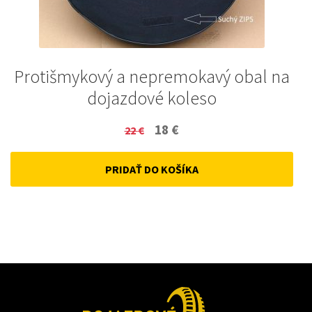
Protišmykový a nepremokavý obal na
dojazdové koleso
Original
Current
18
€
22
€
price
price
PRIDAŤ DO KOŠÍKA
was:
is:
22 €.
18 €.