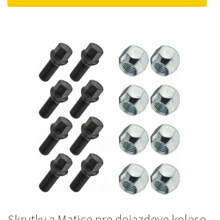
33 €.
25 €.
Skrutky a Matice pre dojazdove koleso