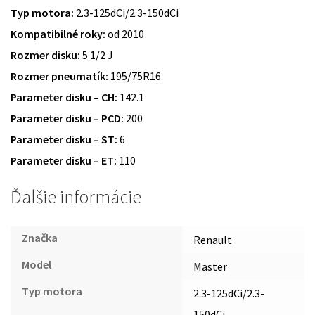
Typ motora:
2.3-125dCi/2.3-150dCi
Kompatibilné roky:
od 2010
Rozmer disku:
5 1/2 J
Rozmer pneumatík:
195/75R16
Parameter disku – CH:
142.1
Parameter disku – PCD:
200
Parameter disku – ST:
6
Parameter disku – ET:
110
Ďalšie informácie
Značka
Renault
Model
Master
Typ motora
2.3-125dCi/2.3-
150dCi