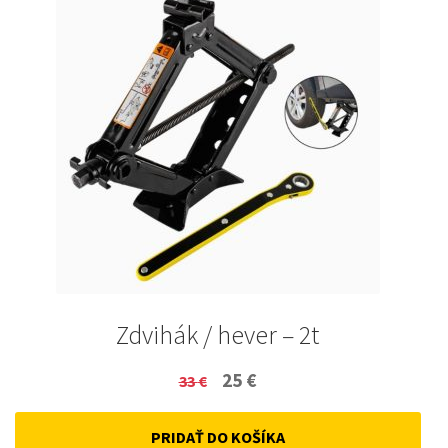
Zdvihák / hever – 2t
Original
Current
25
€
33
€
price
price
PRIDAŤ DO KOŠÍKA
was:
is: