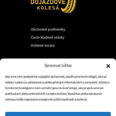
Obchodné podmienky
Často kladené otázky
Vrátenie tovaru
LUF s.r.o.
Spravovať súhlas
Nám. M.R.Štefanika 518,
Aby sme vám poskytli tie najlepšie skúsenosti, používame technológie, ako sú
Trstená 02801
súbory cookie na ukladanie a/alebo prístup k informáciám o zariadení. Súhlas s
týmito technológiami nám umožní spracovávať údaje, ako je správanie pri
prehliadaní alebo jedinečné ID na tejto stránke. Nesúhlas alebo odvolanie
súhlasu môže nepriaznivo ovplyvniť určité vlastnosti a funkcie.
+421 905 806 234
info@dojazdovekolesa.com