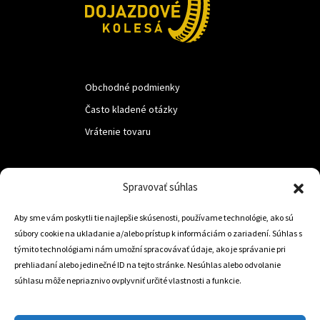
Obchodné podmienky
Často kladené otázky
Vrátenie tovaru
LUF s.r.o.
Spravovať súhlas
Nám. M.R.Štefanika 518,
Aby sme vám poskytli tie najlepšie skúsenosti, používame technológie, ako sú
Trstená 02801
súbory cookie na ukladanie a/alebo prístup k informáciám o zariadení. Súhlas s
týmito technológiami nám umožní spracovávať údaje, ako je správanie pri
prehliadaní alebo jedinečné ID na tejto stránke. Nesúhlas alebo odvolanie
súhlasu môže nepriaznivo ovplyvniť určité vlastnosti a funkcie.
+421 905 806 234
info@dojazdovekolesa.com