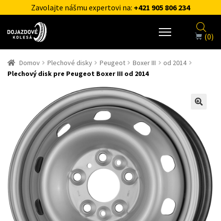
Zavolajte nášmu expertovi na:
+421 905 806 234
(0)
Domov
Plechové disky
Peugeot
Boxer III
od 2014
Plechový disk pre Peugeot Boxer III od 2014