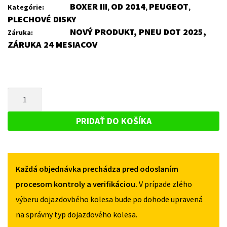
BOXER III
OD 2014
PEUGEOT
Kategórie:
,
,
,
PLECHOVÉ DISKY
NOVÝ PRODUKT, PNEU DOT 2025,
Záruka:
ZÁRUKA 24 MESIACOV
MNOŽSTVO
PLECHOVÝ
DISK
PRIDAŤ DO KOŠÍKA
PRE
PEUGEOT
BOXER
Každá objednávka prechádza pred odoslaním
III
OD
procesom kontroly a verifikáciou.
V prípade zlého
2014
výberu dojazdovbého kolesa bude po dohode upravená
na správny typ dojazdového kolesa.