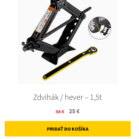
Zdvihák / hever – 1,5t
Original
Current
25
€
33
€
price
price
PRIDAŤ DO KOŠÍKA
was:
is: