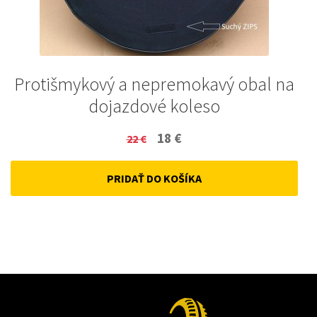
Protišmykový a nepremokavý obal na
dojazdové koleso
Original
Current
18
€
22
€
price
price
PRIDAŤ DO KOŠÍKA
was:
is:
22 €.
18 €.