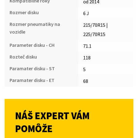
Kompatibilné roky
od 2014
Rozmer disku
6 J
Rozmer pneumatiky na
215/70R15 |
vozidle
225/70R15
Parameter disku - CH
71.1
Rozteč disku
118
Paramater disku - ST
5
Paramater disku - ET
68
NÁŠ EXPERT VÁM
POMÔŽE