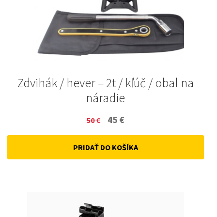
Zdvihák / hever – 2t / kľúč / obal na
náradie
Original
Current
45
€
50
€
price
price
PRIDAŤ DO KOŠÍKA
was:
is:
50 €.
45 €.