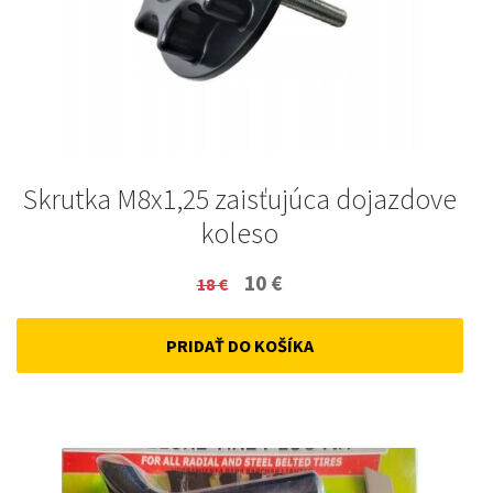
Skrutka M8x1,25 zaisťujúca dojazdove
koleso
Original
Current
10
€
18
€
price
price
PRIDAŤ DO KOŠÍKA
was:
is:
18 €.
10 €.