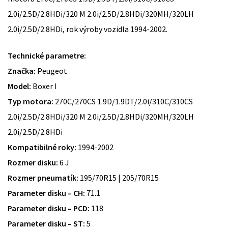
2.0i/2.5D/2.8HDi/320 M 2.0i/2.5D/2.8HDi/320MH/320LH
2.0i/2.5D/2.8HDi, rok výroby vozidla 1994-2002.
Technické parametre:
Značka:
Peugeot
Model:
Boxer I
Typ motora:
270C/270CS 1.9D/1.9DT/2.0i/310C/310CS
2.0i/2.5D/2.8HDi/320 M 2.0i/2.5D/2.8HDi/320MH/320LH
2.0i/2.5D/2.8HDi
Kompatibilné roky:
1994-2002
Rozmer disku:
6 J
Rozmer pneumatík:
195/70R15 | 205/70R15
Parameter disku – CH:
71.1
Parameter disku – PCD:
118
Parameter disku – ST:
5