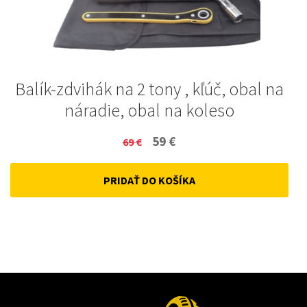
Balík-zdvihák na 2 tony , kľúč, obal na
náradie, obal na koleso
Original
Current
59
€
69
€
price
price
PRIDAŤ DO KOŠÍKA
was:
is:
69 €.
59 €.