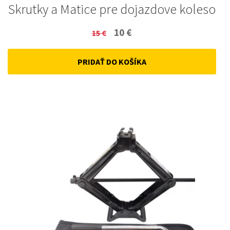
Skrutky a Matice pre dojazdove koleso
Original
Current
10
€
15
€
price
price
PRIDAŤ DO KOŠÍKA
was:
is:
15 €.
10 €.