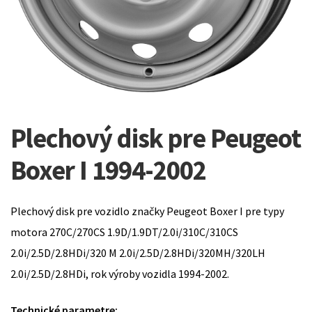
Plechový disk pre Peugeot
Boxer I 1994-2002
Plechový disk pre vozidlo značky Peugeot Boxer I pre typy
motora 270C/270CS 1.9D/1.9DT/2.0i/310C/310CS
2.0i/2.5D/2.8HDi/320 M 2.0i/2.5D/2.8HDi/320MH/320LH
2.0i/2.5D/2.8HDi, rok výroby vozidla 1994-2002.
Technické parametre: