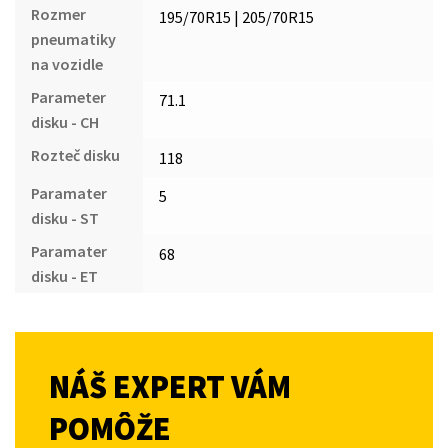
Rozmer
195/70R15 | 205/70R15
pneumatiky
na vozidle
Parameter
71.1
disku - CH
Rozteč disku
118
Paramater
5
disku - ST
Paramater
68
disku - ET
NÁŠ EXPERT VÁM
POMÔŽE