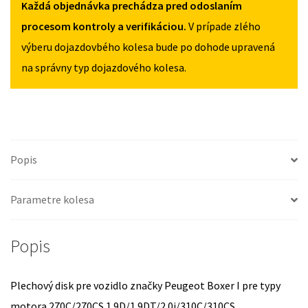
Každá objednávka prechádza pred odoslaním
I
1994-
procesom kontroly a verifikáciou.
V prípade zlého
2002
výberu dojazdovbého kolesa bude po dohode upravená
na správny typ dojazdového kolesa.
Popis
Parametre kolesa
Popis
Plechový disk pre vozidlo značky Peugeot Boxer I pre typy
motora 270C/270CS 1.9D/1.9DT/2.0i/310C/310CS