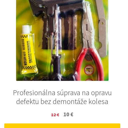
Profesionálna súprava na opravu
defektu bez demontáže kolesa
Original
Current
10
€
12
€
price
price