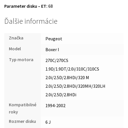
Parameter disku – ET:
68
Ďalšie informácie
Značka
Peugeot
Model
Boxer I
Typ motora
270C/270CS
1.9D/1.9DT/2.0i/310C/310CS
2.0i/2.5D/2.8HDi/320 M
2.0i/2.5D/2.8HDi/320MH/320LH
2.0i/2.5D/2.8HDi
Kompatibilné
1994-2002
roky
Rozmer disku
6 J