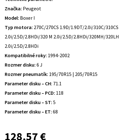
Značka:
Peugeot
Model:
Boxer I
Typ motora:
270C/270CS 1.9D/1.9DT/2.0i/310C/310CS
2.0i/2.5D/2.8HDi/320 M 2.0i/2.5D/2.8HDi/320MH/320LH
2.0i/2.5D/2.8HDi
Kompatibilné roky:
1994-2002
Rozmer disku:
6 J
Rozmer pneumatík:
195/70R15 | 205/70R15
Parameter disku – CH:
71.1
Parameter disku – PCD:
118
Parameter disku – ST:
5
Parameter disku – ET:
68
128,57
€