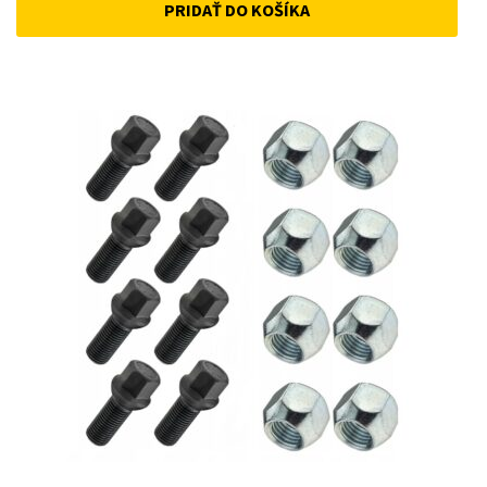
PRIDAŤ DO KOŠÍKA
was:
is:
12 €.
10 €.