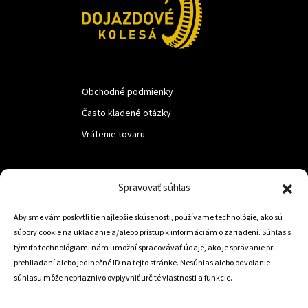
Obchodné podmienky
Často kladené otázky
Vrátenie tovaru
LUF s.r.o.
Spravovať súhlas
Nám. M.R.Štefanika 518,
Aby sme vám poskytli tie najlepšie skúsenosti, používame technológie, ako sú
Trstená 02801
súbory cookie na ukladanie a/alebo prístup k informáciám o zariadení. Súhlas s
týmito technológiami nám umožní spracovávať údaje, ako je správanie pri
prehliadaní alebo jedinečné ID na tejto stránke. Nesúhlas alebo odvolanie
súhlasu môže nepriaznivo ovplyvniť určité vlastnosti a funkcie.
+421 905 806 234
info@dojazdovekolesa.com