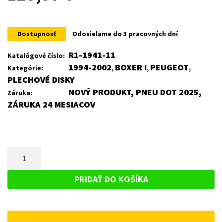
Dostupnosť
Odosielame do 3 pracovných dní
R1-1941-11
Katalógové číslo:
1994-2002
BOXER I
PEUGEOT
Kategórie:
,
,
,
PLECHOVÉ DISKY
NOVÝ PRODUKT, PNEU DOT 2025,
Záruka:
ZÁRUKA 24 MESIACOV
MNOŽSTVO
PLECHOVÝ
DISK
PRIDAŤ DO KOŠÍKA
PRE
PEUGEOT
BOXER