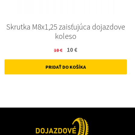
Skrutka M8x1,25 zaisťujúca dojazdove
koleso
Original
Current
10
€
18
€
price
price
PRIDAŤ DO KOŠÍKA
was:
is:
18 €.
10 €.