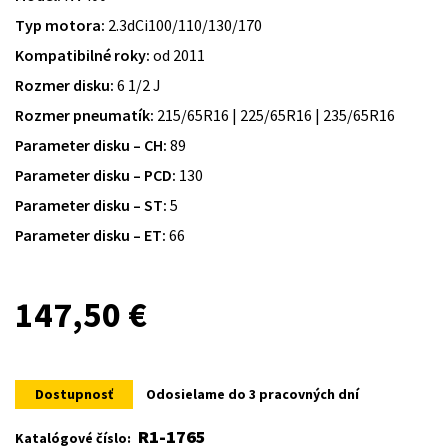
Typ motora:
2.3dCi100/110/130/170
Kompatibilné roky:
od 2011
Rozmer disku:
6 1/2 J
Rozmer pneumatík:
215/65R16 | 225/65R16 | 235/65R16
Parameter disku – CH:
89
Parameter disku – PCD:
130
Parameter disku – ST:
5
Parameter disku – ET:
66
147,50
€
Dostupnosť
Odosielame do 3 pracovných dní
R1-1765
Katalógové číslo: