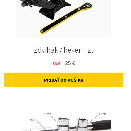
Zdvihák / hever – 2t
Original
Current
25
€
33
€
price
price
PRIDAŤ DO KOŠÍKA
was:
is:
33 €.
25 €.