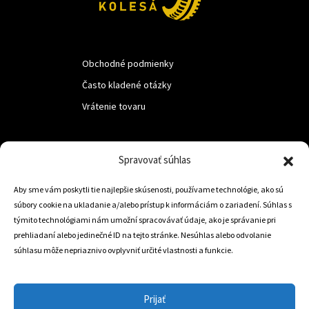
Obchodné podmienky
Často kladené otázky
Vrátenie tovaru
LUF s.r.o.
Spravovať súhlas
Nám. M.R.Štefanika 518,
Aby sme vám poskytli tie najlepšie skúsenosti, používame technológie, ako sú
Trstená 02801
súbory cookie na ukladanie a/alebo prístup k informáciám o zariadení. Súhlas s
týmito technológiami nám umožní spracovávať údaje, ako je správanie pri
prehliadaní alebo jedinečné ID na tejto stránke. Nesúhlas alebo odvolanie
súhlasu môže nepriaznivo ovplyvniť určité vlastnosti a funkcie.
+421 905 806 234
info@dojazdovekolesa.com
Prijať