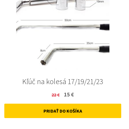
Kľúč na kolesá 17/19/21/23
Original
Current
15
€
22
€
price
price
PRIDAŤ DO KOŠÍKA
was:
is:
22 €.
15 €.