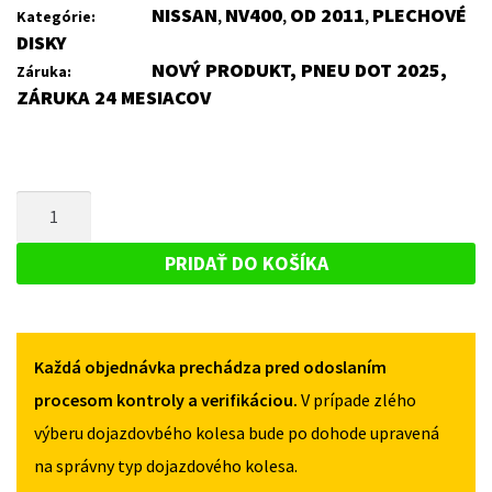
NISSAN
NV400
OD 2011
PLECHOVÉ
Kategórie:
,
,
,
DISKY
NOVÝ PRODUKT, PNEU DOT 2025,
Záruka:
ZÁRUKA 24 MESIACOV
MNOŽSTVO
PLECHOVÝ
DISK
PRIDAŤ DO KOŠÍKA
PRE
NISSAN
NV400
Každá objednávka prechádza pred odoslaním
OD
2011
procesom kontroly a verifikáciou.
V prípade zlého
výberu dojazdovbého kolesa bude po dohode upravená
na správny typ dojazdového kolesa.