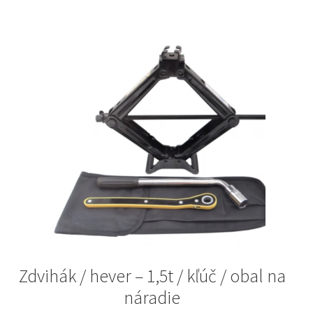
Zdvihák / hever – 1,5t / kľúč / obal na
náradie