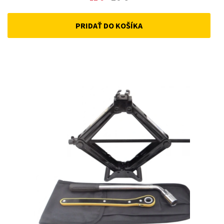
price
price
PRIDAŤ DO KOŠÍKA
was:
is:
12 €.
10 €.