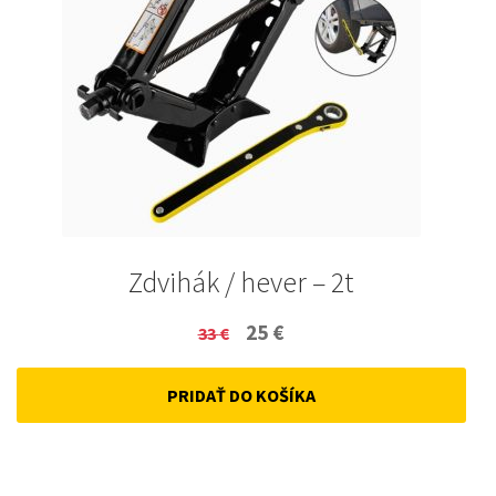
Zdvihák / hever – 2t
Original
Current
25
€
33
€
price
price
PRIDAŤ DO KOŠÍKA
was:
is:
33 €.
25 €.