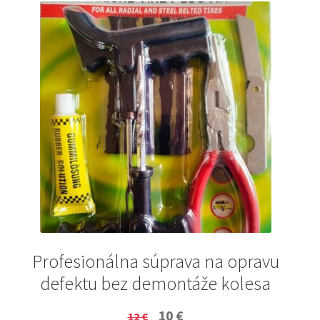
Profesionálna súprava na opravu
defektu bez demontáže kolesa
Original
Current
10
€
12
€