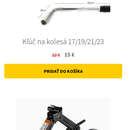
Kľúč na kolesá 17/19/21/23
Original
Current
15
€
22
€
price
price
PRIDAŤ DO KOŠÍKA
was:
is:
22 €.
15 €.