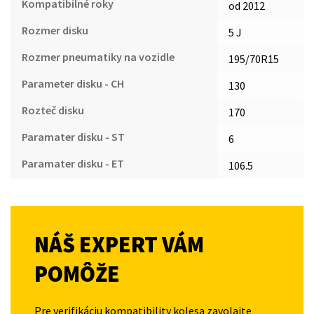
Kompatibilné roky
od 2012
Rozmer disku
5 J
Rozmer pneumatiky na vozidle
195/70R15
Parameter disku - CH
130
Rozteč disku
170
Paramater disku - ST
6
Paramater disku - ET
106.5
NÁŠ EXPERT VÁM
POMÔŽE
Pre verifikáciu kompatibility kolesa zavolajte