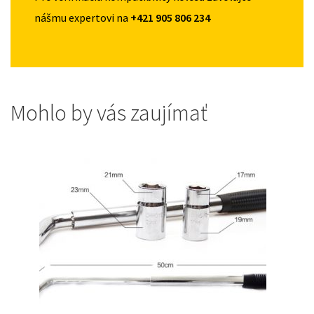
nášmu expertovi na
+421 905 806 234
Mohlo by vás zaujímať