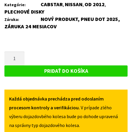
CABSTAR
NISSAN
OD 2012
Kategórie:
,
,
,
PLECHOVÉ DISKY
NOVÝ PRODUKT, PNEU DOT 2025,
Záruka:
ZÁRUKA 24 MESIACOV
MNOŽSTVO
PLECHOVÝ
DISK
PRIDAŤ DO KOŠÍKA
PRE
NISSAN
CABSTAR
Každá objednávka prechádza pred odoslaním
OD
2012
procesom kontroly a verifikáciou.
V prípade zlého
výberu dojazdovbého kolesa bude po dohode upravená
na správny typ dojazdového kolesa.