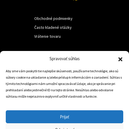
Obchodné podmienky
Často kladené otázky
Vrátenie tovaru
LUF s.r.o.
Spravovať súhlas
Nám. M.R.Štefanika 518,
Aby sme vám poskytli tie najlepšie skúsenosti, používame technológie, ako sú
Trstená 02801
súbory cookie na ukladanie a/alebo prístup k informáciám o zariadení. Súhlas s
týmito technológiami nám umožní spracovávať údaje, ako je správanie pri
prehliadaní alebo jedinečné ID na tejto stránke. Nesúhlas alebo odvolanie
súhlasu môže nepriaznivo ovplyvniť určité vlastnosti a funkcie.
+421 905 806 234
info@dojazdovekolesa.com
Prijať
Český Eshop