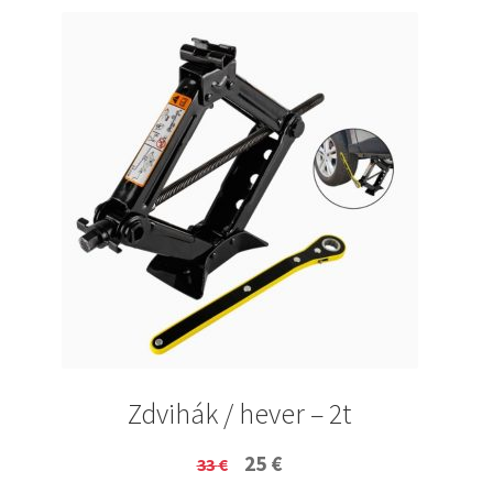
Zdvihák / hever – 2t
Original
Current
25
€
33
€