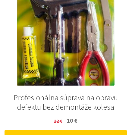
Profesionálna súprava na opravu
defektu bez demontáže kolesa
Original
Current
10
€
12
€
price
price