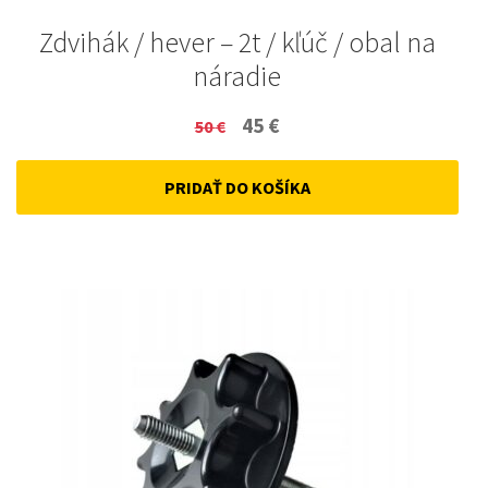
Zdvihák / hever – 2t / kľúč / obal na
náradie
Original
Current
45
€
50
€
price
price
PRIDAŤ DO KOŠÍKA
was:
is:
50 €.
45 €.