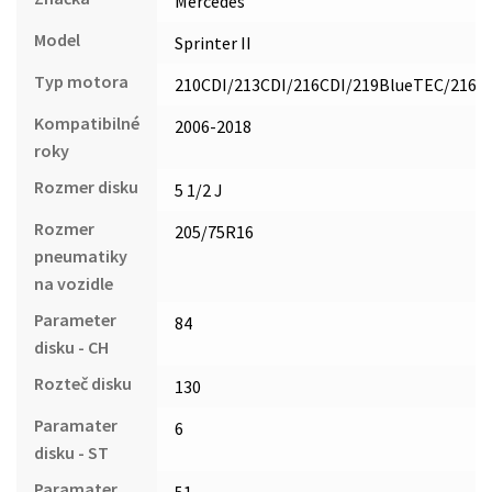
Mercedes
Model
Sprinter II
Typ motora
210CDI/213CDI/216CDI/219BlueTEC/216
Kompatibilné
2006-2018
roky
Rozmer disku
5 1/2 J
Rozmer
205/75R16
pneumatiky
na vozidle
Parameter
84
disku - CH
Rozteč disku
130
Paramater
6
disku - ST
Paramater