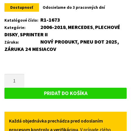
Dostupnosť
Odosielame do 3 pracovných dní
R1-1673
Katalógové číslo:
2006-2018
MERCEDES
PLECHOVÉ
Kategórie:
,
,
DISKY
SPRINTER II
,
NOVÝ PRODUKT, PNEU DOT 2025,
Záruka:
ZÁRUKA 24 MESIACOV
MNOŽSTVO
PLECHOVÝ
DISK
PRIDAŤ DO KOŠÍKA
PRE
MERCEDES
SPRINTER
Každá objednávka prechádza pred odoslaním
II
2006-
procesom kontroly a verifikáciou.
V prípade zlého