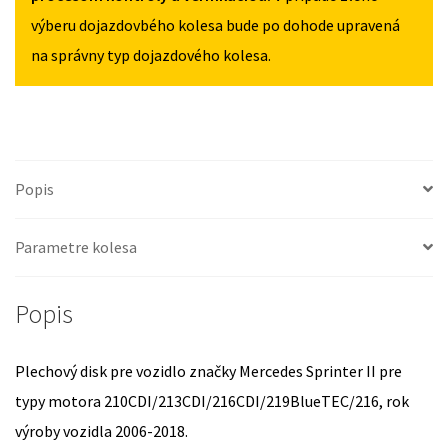
2018
výberu dojazdovbého kolesa bude po dohode upravená
na správny typ dojazdového kolesa.
Popis
Parametre kolesa
Popis
Plechový disk pre vozidlo značky Mercedes Sprinter II pre
typy motora 210CDI/213CDI/216CDI/219BlueTEC/216, rok
výroby vozidla 2006-2018.