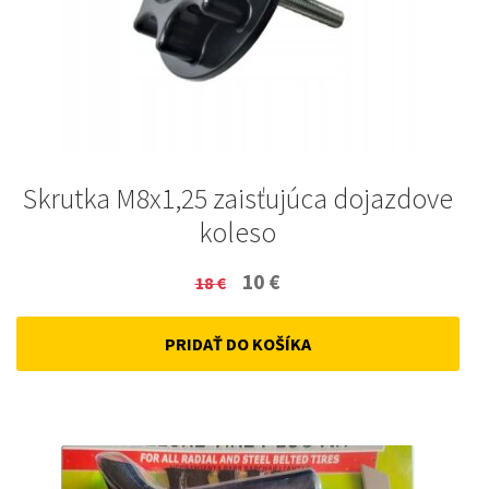
Skrutka M8x1,25 zaisťujúca dojazdove
koleso
Original
Current
10
€
18
€
price
price
PRIDAŤ DO KOŠÍKA
was:
is:
18 €.
10 €.