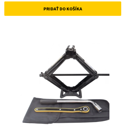
price
price
PRIDAŤ DO KOŠÍKA
was:
is:
33 €.
25 €.