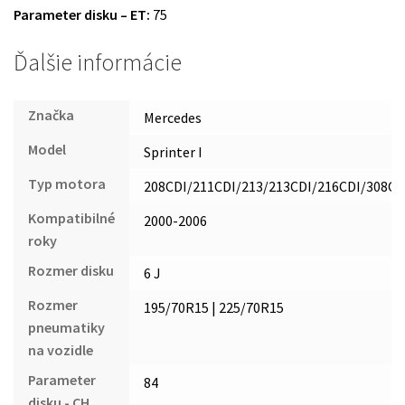
Parameter disku – ET:
75
Ďalšie informácie
Značka
Mercedes
Model
Sprinter I
Typ motora
208CDI/211CDI/213/213CDI/216CDI/308CD
Kompatibilné
2000-2006
roky
Rozmer disku
6 J
Rozmer
195/70R15 | 225/70R15
pneumatiky
na vozidle
Parameter
84
disku - CH