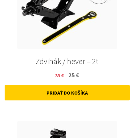
Zdvihák / hever – 2t
Original
Current
25
€
33
€
price
price
PRIDAŤ DO KOŠÍKA
was:
is:
33 €.
25 €.