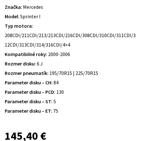
Značka:
Mercedes
Model:
Sprinter I
Typ motora:
208CDI/211CDI/213/213CDI/216CDI/308CDI/310CDI/311CDI/3
12CDI/313CDI/314/316CDI/4×4
Kompatibilné roky:
2000-2006
Rozmer disku:
6 J
Rozmer pneumatík:
195/70R15 | 225/70R15
Parameter disku – CH:
84
Parameter disku – PCD:
130
Parameter disku – ST:
5
Parameter disku – ET:
75
145,40
€