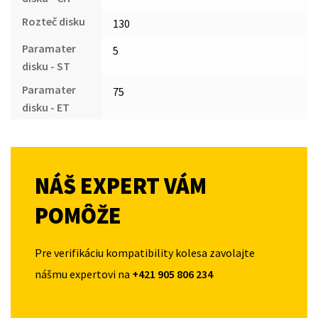
Rozteč disku
130
Paramater
5
disku - ST
Paramater
75
disku - ET
NÁŠ EXPERT VÁM
POMÔŽE
Pre verifikáciu kompatibility kolesa zavolajte
nášmu expertovi na
+421 905 806 234