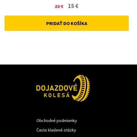
Original
Current
15
€
22
€
price
price
PRIDAŤ DO KOŠÍKA
was:
is:
22 €.
15 €.
Obchodné podmienky
Často kladené otázky