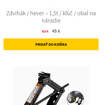
Zdvihák / hever – 1,5t / kľúč / obal na
náradie
Original
Current
45
€
52
€
price
price
PRIDAŤ DO KOŠÍKA
was:
is:
52 €.
45 €.