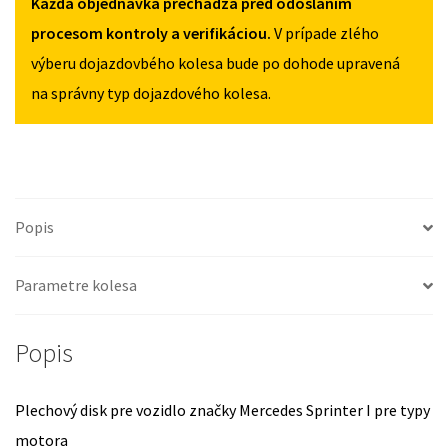
Každá objednávka prechádza pred odoslaním
I
2000-
procesom kontroly a verifikáciou.
V prípade zlého
2006
výberu dojazdovbého kolesa bude po dohode upravená
na správny typ dojazdového kolesa.
Popis
Parametre kolesa
Popis
Plechový disk pre vozidlo značky Mercedes Sprinter I pre typy
motora