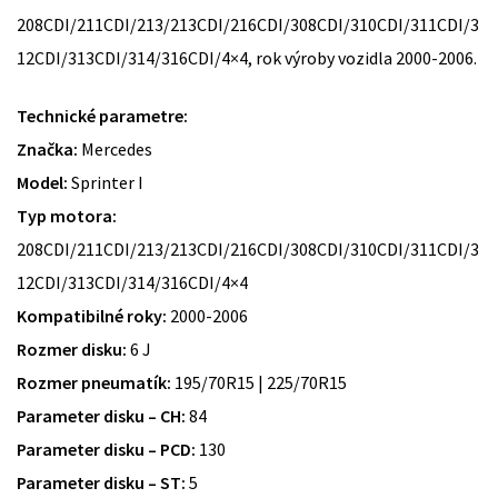
208CDI/211CDI/213/213CDI/216CDI/308CDI/310CDI/311CDI/3
12CDI/313CDI/314/316CDI/4×4, rok výroby vozidla 2000-2006.
Technické parametre:
Značka:
Mercedes
Model:
Sprinter I
Typ motora:
208CDI/211CDI/213/213CDI/216CDI/308CDI/310CDI/311CDI/3
12CDI/313CDI/314/316CDI/4×4
Kompatibilné roky:
2000-2006
Rozmer disku:
6 J
Rozmer pneumatík:
195/70R15 | 225/70R15
Parameter disku – CH:
84
Parameter disku – PCD:
130
Parameter disku – ST:
5