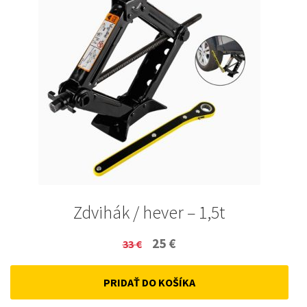
Zdvihák / hever – 1,5t
Original
Current
25
€
33
€
price
price
PRIDAŤ DO KOŠÍKA
was:
is:
33 €.
25 €.