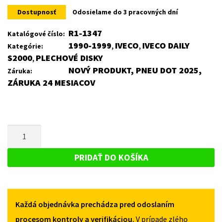
Dostupnosť
Odosielame do 3 pracovných dní
R1-1347
Katalógové číslo:
1990-1999
IVECO
IVECO DAILY
Kategórie:
,
,
S2000
PLECHOVÉ DISKY
,
NOVÝ PRODUKT, PNEU DOT 2025,
Záruka:
ZÁRUKA 24 MESIACOV
MNOŽSTVO
PLECHOVÝ
DISK
PRIDAŤ DO KOŠÍKA
PRE
IVECO
IVECO
Každá objednávka prechádza pred odoslaním
DAILY
S2000
procesom kontroly a verifikáciou.
V prípade zlého