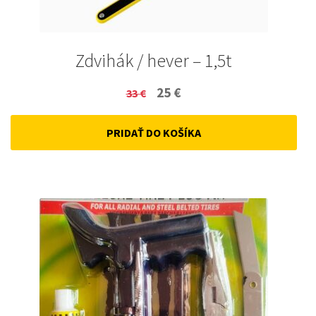
Zdvihák / hever – 1,5t
Original
Current
25
€
33
€
price
price
PRIDAŤ DO KOŠÍKA
was:
is:
33 €.
25 €.