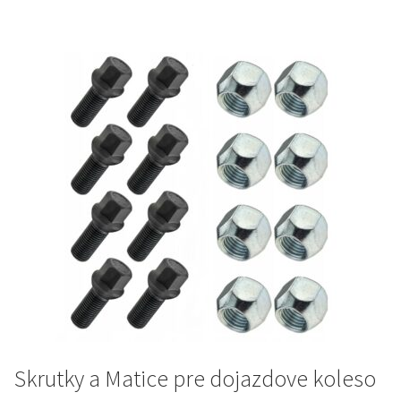
52 €.
45 €.
Skrutky a Matice pre dojazdove koleso