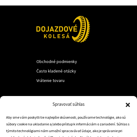
Obchodné podmienky
Často kladené otázky
Vrátenie tovaru
LUF s.r.o.
Spravovať súhlas
Nám. M.R.Štefanika 518,
Aby sme vám poskytli tie najlepšie skúsenosti, používame technológie, ako sú
Trstená 02801
súbory cookie na ukladanie a/alebo prístup k informáciám o zariadení. Súhlas s
týmito technológiami nám umožní spracovávať údaje, ako je správanie pri