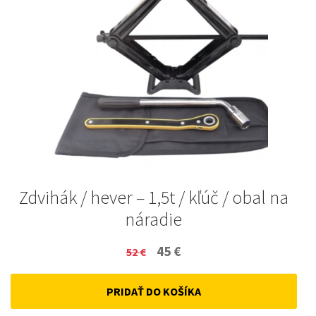
Zdvihák / hever – 1,5t / kľúč / obal na
náradie
Original
Current
45
€
52
€
price
price
PRIDAŤ DO KOŠÍKA
was:
is: