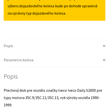
1990-
výberu dojazdovbého kolesa bude po dohode upravená
1999
na správny typ dojazdového kolesa.
Popis
Parametre kolesa
Popis
Plechový disk pre vozidlo značky Iveco Iveco Daily S2000 pre
typy motora 35C.9/35C.11/35C.13, rok výroby vozidla 1990-
1999.