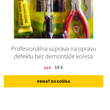
Profesionálna súprava na opravu
defektu bez demontáže kolesa
Original
Current
10
€
12
€
price
price
PRIDAŤ DO KOŠÍKA
was:
is:
12 €.
10 €.