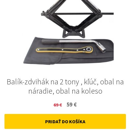
Balík-zdvihák na 2 tony , kľúč, obal na
náradie, obal na koleso
Original
Current
59
€
69
€
price
price
PRIDAŤ DO KOŠÍKA
was:
is:
69 €.
59 €.