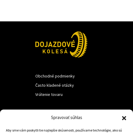
Obchodné podmienky
Často kladené otázky
Vrátenie tovaru
LUF s.r.o.
Spravovať súhlas
Nám. M.R.Štefanika 518,
Aby sme vám poskytli tie najlepšie skúsenosti, používame technológie, ako sú