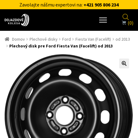
Zavolajte nášmu expertovi na:
+421 905 806 234
(0)
Domov
Plechové disky
Ford
Fiesta Van (Facelift)
od 2013
Plechový disk pre Ford Fiesta Van (Facelift) od 2013