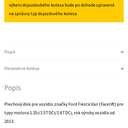
OD
výberu dojazdovbého kolesa bude po dohode upravená
2013
na správny typ dojazdového kolesa.
Popis
Parametre kolesa
Popis
Plechový disk pre vozidlo značky Ford Fiesta Van (Facelift) pre
typy motora 1.25i/1.5TDCi/1.6TDCi, rok výroby vozidla od
2013.