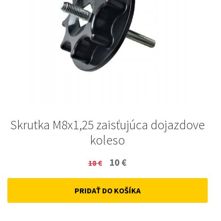
Skrutka M8x1,25 zaisťujúca dojazdove
koleso
Original
Current
10
€
18
€
price
price
PRIDAŤ DO KOŠÍKA
was:
is:
18 €.
10 €.