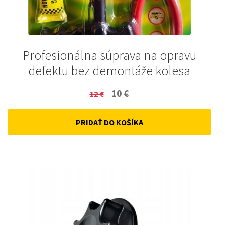
Profesionálna súprava na opravu
defektu bez demontáže kolesa
Original
Current
10
€
12
€
price
price
PRIDAŤ DO KOŠÍKA
was:
is:
12 €.
10 €.