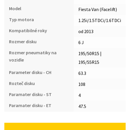
Model
Fiesta Van (Facelift)
Typ motora
1.25i/1.5TDCi/1.6TDCi
Kompatibilné roky
od 2013
Rozmer disku
6 J
Rozmer pneumatiky na
195/50R15 |
vozidle
195/55R15
Parameter disku - CH
63.3
Rozteč disku
108
Paramater disku - ST
4
Paramater disku - ET
47.5