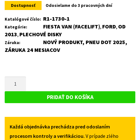
Dostupnosť
Odosielame do 3 pracovných dní
R1-1730-1
Katalógové číslo:
FIESTA VAN (FACELIFT)
FORD
OD
Kategórie:
,
,
2013
PLECHOVÉ DISKY
,
NOVÝ PRODUKT, PNEU DOT 2025,
Záruka:
ZÁRUKA 24 MESIACOV
MNOŽSTVO
PLECHOVÝ
DISK
PRIDAŤ DO KOŠÍKA
PRE
FORD
FIESTA
Každá objednávka prechádza pred odoslaním
VAN
(FACELIFT)
procesom kontroly a verifikáciou.
V prípade zlého