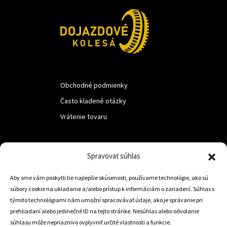
Obchodné podmienky
Často kladené otázky
Vrátenie tovaru
LUF s.r.o.
Spravovať súhlas
Nám. M.R.Štefanika 518,
Aby sme vám poskytli tie najlepšie skúsenosti, používame technológie, ako sú
Trstená 02801
súbory cookie na ukladanie a/alebo prístup k informáciám o zariadení. Súhlas s
týmito technológiami nám umožní spracovávať údaje, ako je správanie pri
prehliadaní alebo jedinečné ID na tejto stránke. Nesúhlas alebo odvolanie
súhlasu môže nepriaznivo ovplyvniť určité vlastnosti a funkcie.
+421 905 806 234