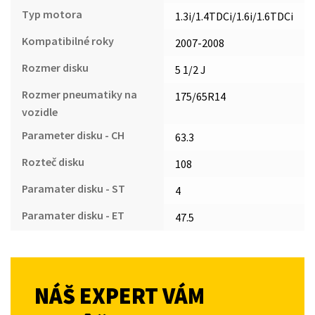
Typ motora
1.3i/1.4TDCi/1.6i/1.6TDCi
Kompatibilné roky
2007-2008
Rozmer disku
5 1/2 J
Rozmer pneumatiky na
175/65R14
vozidle
Parameter disku - CH
63.3
Rozteč disku
108
Paramater disku - ST
4
Paramater disku - ET
47.5
NÁŠ EXPERT VÁM