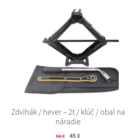
Zdvihák / hever – 2t / kľúč / obal na
náradie
Original
Current
45
€
50
€