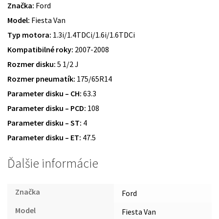
Značka:
Ford
Model:
Fiesta Van
Typ motora:
1.3i/1.4TDCi/1.6i/1.6TDCi
Kompatibilné roky:
2007-2008
Rozmer disku:
5 1/2 J
Rozmer pneumatík:
175/65R14
Parameter disku – CH:
63.3
Parameter disku – PCD:
108
Parameter disku – ST:
4
Parameter disku – ET:
47.5
Ďalšie informácie
Značka
Ford
Model
Fiesta Van