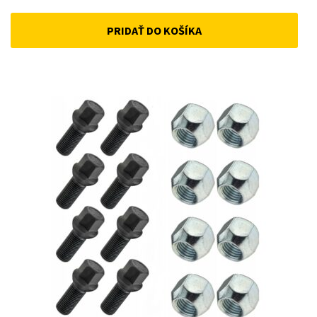
price
price
PRIDAŤ DO KOŠÍKA
was:
is:
50 €.
45 €.