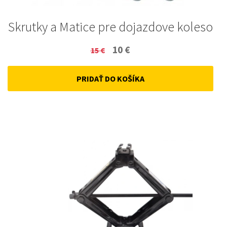
Skrutky a Matice pre dojazdove koleso
Original
Current
10
€
15
€
price
price
PRIDAŤ DO KOŠÍKA
was:
is:
15 €.
10 €.