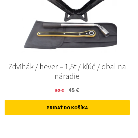
Zdvihák / hever – 1,5t / kľúč / obal na
náradie
Original
Current
45
€
52
€
price
price
PRIDAŤ DO KOŠÍKA
was:
is:
52 €.
45 €.