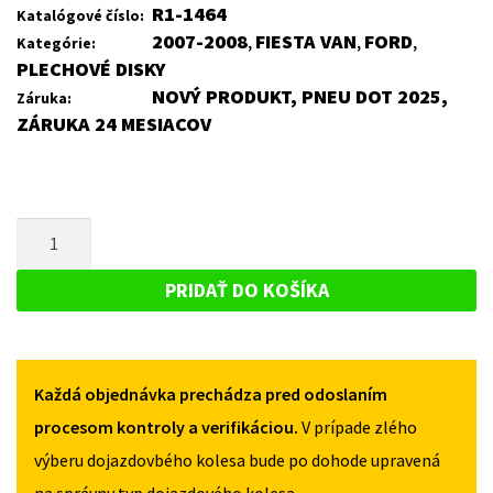
R1-1464
Katalógové číslo:
2007-2008
FIESTA VAN
FORD
Kategórie:
,
,
,
PLECHOVÉ DISKY
NOVÝ PRODUKT, PNEU DOT 2025,
Záruka:
ZÁRUKA 24 MESIACOV
MNOŽSTVO
PLECHOVÝ
DISK
PRIDAŤ DO KOŠÍKA
PRE
FORD
FIESTA
Každá objednávka prechádza pred odoslaním
VAN
2007-
procesom kontroly a verifikáciou.
V prípade zlého
2008
výberu dojazdovbého kolesa bude po dohode upravená