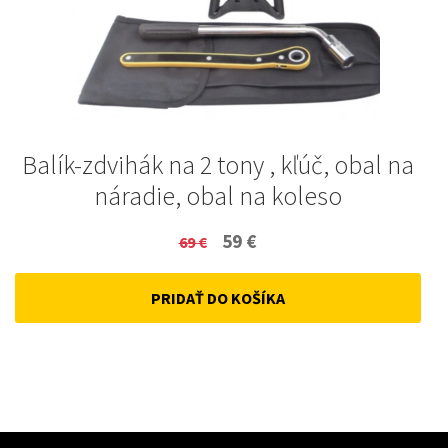
Balík-zdvihák na 2 tony , kľúč, obal na
náradie, obal na koleso
Original
Current
59
€
69
€
price
price
PRIDAŤ DO KOŠÍKA
was:
is:
69 €.
59 €.