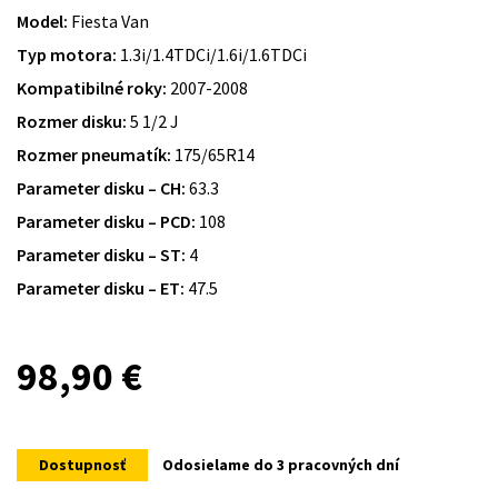
Model:
Fiesta Van
Typ motora:
1.3i/1.4TDCi/1.6i/1.6TDCi
Kompatibilné roky:
2007-2008
Rozmer disku:
5 1/2 J
Rozmer pneumatík:
175/65R14
Parameter disku – CH:
63.3
Parameter disku – PCD:
108
Parameter disku – ST:
4
Parameter disku – ET:
47.5
98,90
€
Dostupnosť
Odosielame do 3 pracovných dní