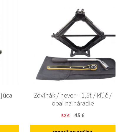
ujúca
Zdvihák / hever – 1,5t / kľúč /
obal na náradie
ent
Original
Current
45
€
52
€
price
price