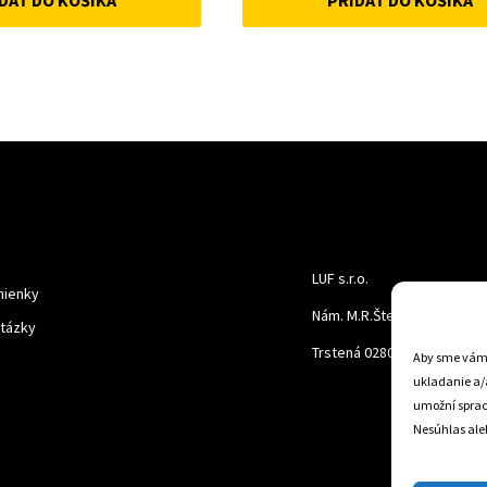
DAŤ DO KOŠÍKA
PRIDAŤ DO KOŠÍKA
was:
is:
was:
is:
22 €.
18 €.
18 €.
10 €.
LUF s.r.o.
ienky
Nám. M.R.Štefanika 518,
otázky
Trstená 02801
Aby sme vám p
ukladanie a/
umožní spraco
Nesúhlas aleb