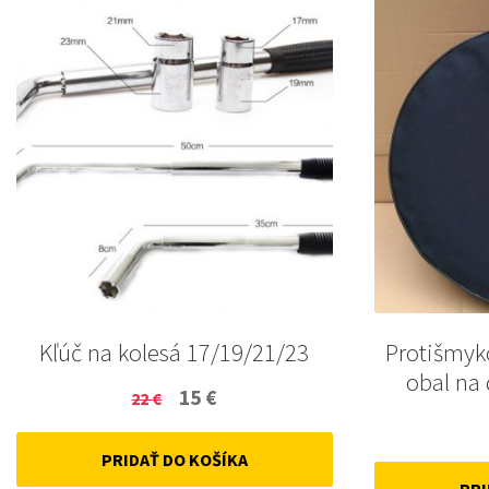
Kľúč na kolesá 17/19/21/23
Protišmyk
obal na
Original
Current
15
€
22
€
price
price
PRIDAŤ DO KOŠÍKA
was:
is: