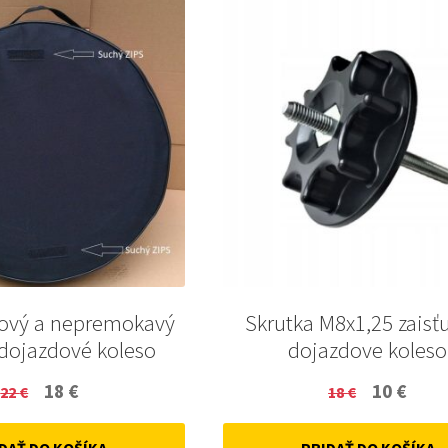
ový a nepremokavý
Skrutka M8x1,25 zaisť
 dojazdové koleso
dojazdove koleso
Original
Current
Original
Curr
18
€
10
€
22
€
18
€
price
price
price
price