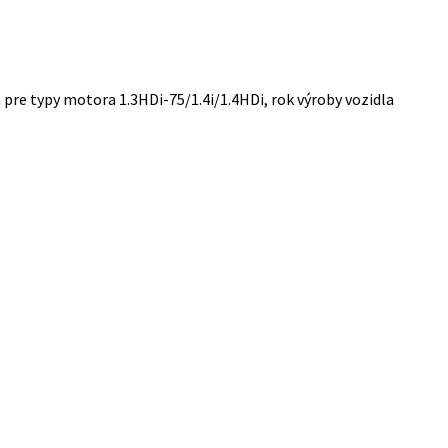
re typy motora 1.3HDi-75/1.4i/1.4HDi, rok výroby vozidla