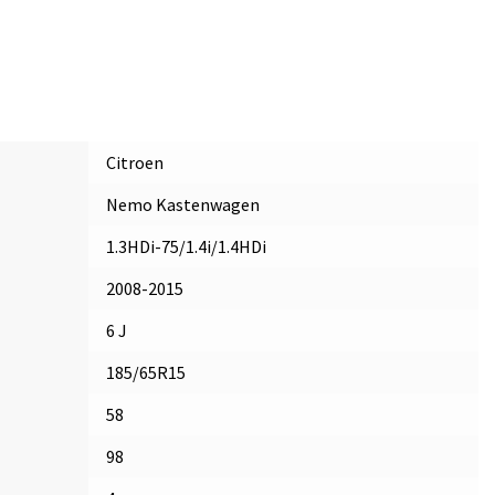
Citroen
Nemo Kastenwagen
1.3HDi-75/1.4i/1.4HDi
2008-2015
6 J
185/65R15
58
98