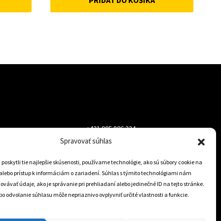
PRIDAŤ DO KOŠÍKA
was:
is:
52 €.
45 €.
+421 905 806 234
Spravovať súhlas
info@dojazdovekolesa.com
oskytli tie najlepšie skúsenosti, používame technológie, ako sú súbory cookie na
alebo prístup k informáciám o zariadení. Súhlas s týmito technológiami nám
Český Eshop
vávať údaje, ako je správanie pri prehliadaní alebo jedinečné ID na tejto stránke.
o odvolanie súhlasu môže nepriaznivo ovplyvniť určité vlastnosti a funkcie.
0