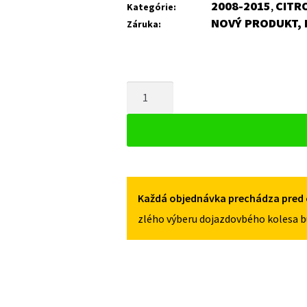
2008-2015
CITR
Kategórie:
,
NOVÝ PRODUKT, 
Záruka:
MNOŽSTVO
PLECHOVÝ
DISK
PRE
CITROEN
NEMO
KASTENWAGEN
Každá objednávka prechádza pred 
2008-
zlého výberu dojazdovbého kolesa b
2015