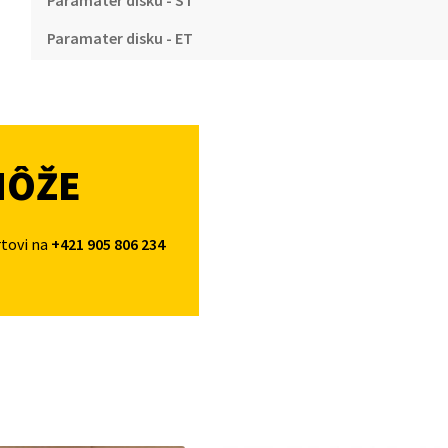
Paramater disku - ST
Paramater disku - ET
MÔŽE
rtovi na
+421 905 806 234