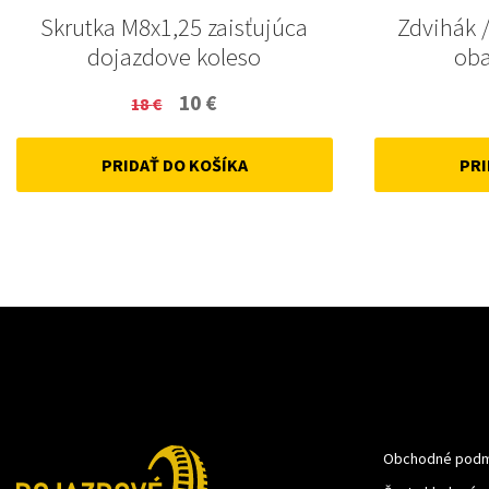
Skrutka M8x1,25 zaisťujúca
Zdvihák /
dojazdove koleso
oba
Original
Current
10
€
18
€
price
price
PRIDAŤ DO KOŠÍKA
PRI
was:
is:
18 €.
10 €.
Obchodné podm