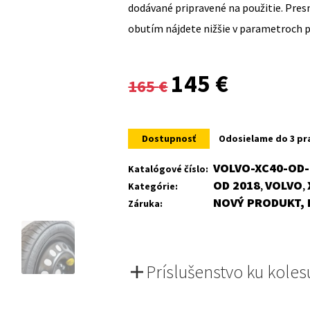
dodávané pripravené na použitie. Pre
obutím nájdete nižšie v parametroch 
Original
Current
145
€
165
€
price
price
was:
is:
Dostupnosť
Odosielame do 3 pr
165 €.
145 €.
VOLVO-XC40-OD-
Katalógové číslo:
OD 2018
VOLVO
Kategórie:
,
,
NOVÝ PRODUKT, 
Záruka:
Príslušenstvo ku koles