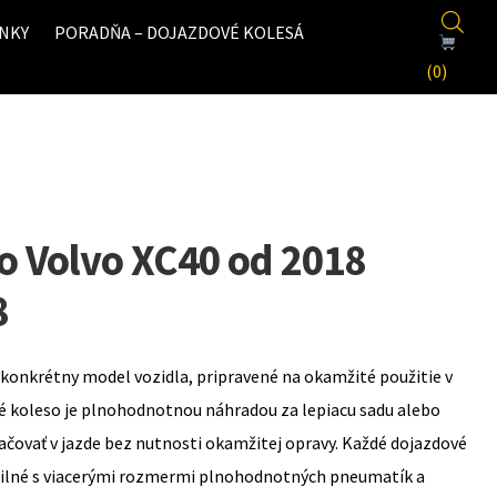
NKY
PORADŇA – DOJAZDOVÉ KOLESÁ
(0)
o Volvo XC40 od 2018
8
konkrétny model vozidla, pripravené na okamžité použitie v
é koleso je plnohodnotnou náhradou za lepiacu sadu alebo
ovať v jazde bez nutnosti okamžitej opravy. Každé dojazdové
bilné s viacerými rozmermi plnohodnotných pneumatík a