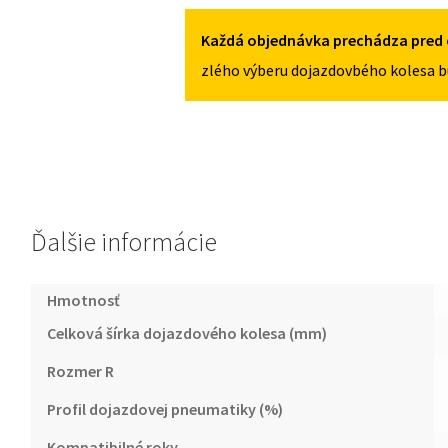
OD
2018
Každá objednávka prechádza pred 
145/80R18
zlého výberu dojazdovbého kolesa b
5X108
Ďalšie informácie
Hmotnosť
Celková šírka dojazdového kolesa (mm)
Rozmer R
Profil dojazdovej pneumatiky (%)
Kompatibilné roky