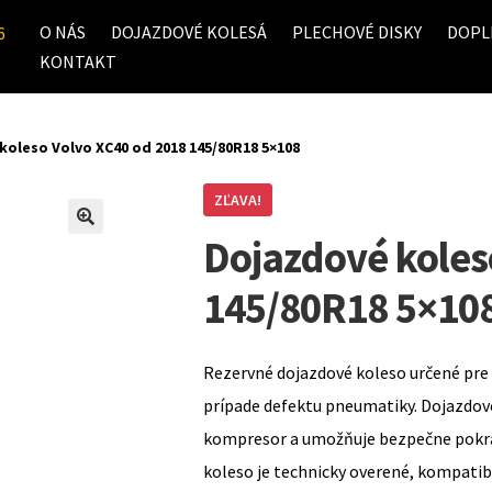
O NÁS
DOJAZDOVÉ KOLESÁ
PLECHOVÉ DISKY
DOPL
6
KONTAKT
koleso Volvo XC40 od 2018 145/80R18 5×108
ZĽAVA!
Dojazdové koles
145/80R18 5×10
Rezervné dojazdové koleso určené pre 
prípade defektu pneumatiky. Dojazdov
kompresor a umožňuje bezpečne pokrač
koleso je technicky overené, kompati