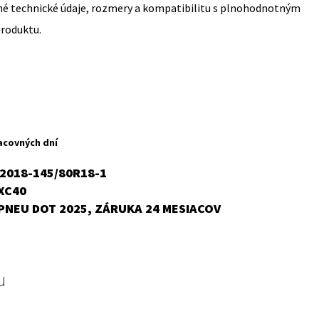
sné technické údaje, rozmery a kompatibilitu s plnohodnotným
produktu.
acovných dní
2018-145/80R18-1
XC40
PNEU DOT 2025, ZÁRUKA 24 MESIACOV
u