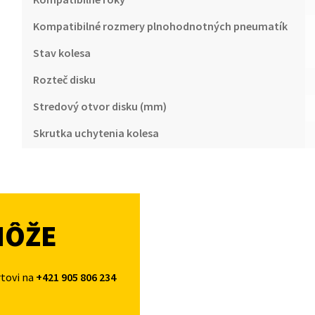
Kompatibilné rozmery plnohodnotných pneumatík
Stav kolesa
Rozteč disku
Stredový otvor disku (mm)
Skrutka uchytenia kolesa
MÔŽE
rtovi na
+421 905 806 234