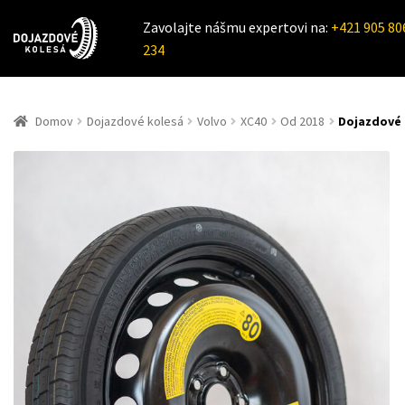
Zavolajte nášmu expertovi na:
+421 905 80
234
Domov
Dojazdové kolesá
Volvo
XC40
Od 2018
Dojazdové 