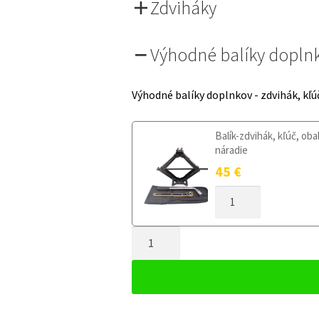
Zdviháky
Výhodné balíky dopln
Výhodné balíky doplnkov - zdvihák, kľú
Balík-zdvihák, kľúč, oba
náradie
45
€
MNOŽSTVO
DOJAZDOVÉ
KOLESO
MNOŽSTVO
VOLVO
XC40
DOJAZDOVÉ
OD
KOLESO
2018
VOLVO
145/80R18
XC40
5X108