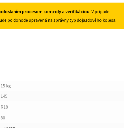
odoslaním procesom kontroly a verifikáciou.
V prípade
ude po dohode upravená na správny typ dojazdového kolesa.
15 kg
145
R18
80