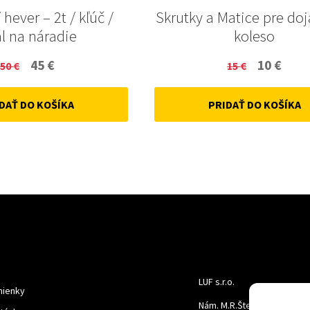
 hever – 2t / kľúč /
Skrutky a Matice pre do
l na náradie
koleso
Original
Current
Original
Curr
45
€
10
€
50
€
15
€
price
price
price
price
DAŤ DO KOŠÍKA
PRIDAŤ DO KOŠÍKA
was:
is:
was:
is:
50 €.
45 €.
15 €.
10 €.
LUF s.r.o.
ienky
Nám. M.R.Štefanika 518,