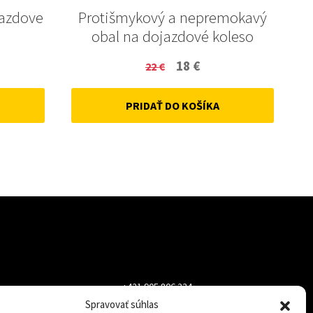
jazdove
Protišmykový a nepremokavý
obal na dojazdové koleso
ent
Original
Current
18
€
22
€
price
price
PRIDAŤ DO KOŠÍKA
was:
is:
22 €.
18 €.
+421 905 806 234
Spravovať súhlas
info@dojazdovekolesa.com