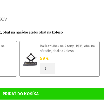
kov
č, obal na narádie alebo obal na koleso
l na
Balík-zdvihák na 2 tony , kľúč, obal na
náradie, obal na koleso
59
€
MNOŽSTVO
DOJAZDOVÉ
KOLESO
VOLVO
XC40
OD
PRIDAŤ DO KOŠÍKA
2018
145/80R18
5X108