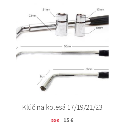
Kľúč na kolesá 17/19/21/23
Original
Current
15
€
22
€