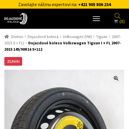
Zavolajte nášmu expertovi na:
+421 905 806 234
(0)
Domov
Dojazdové kolesá
Volkswagen (VW)
Tiguan
2007-
2015 (I + FL)
Dojazdové koleso Volkswagen Tiguan I + FL 2007-
2015 145/90R16 5×112
ZĽAVA!