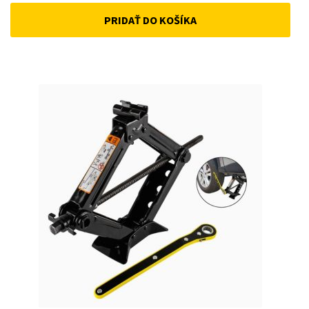
price
price
PRIDAŤ DO KOŠÍKA
was:
is:
22 €.
15 €.