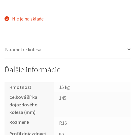
Nie je na sklade
Parametre kolesa
Ďalšie informácie
Hmotnosť
15 kg
Celková šírka
145
dojazdového
kolesa (mm)
Rozmer R
R16
Profil dojazdovej
90