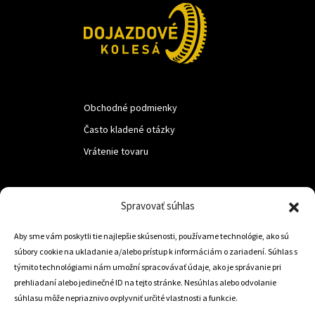
Obchodné podmienky
Často kladené otázky
Vrátenie tovaru
LUF s.r.o.
Spravovať súhlas
Nám. M.R.Štefanika 518,
Aby sme vám poskytli tie najlepšie skúsenosti, používame technológie, ako sú
Trstená 02801
súbory cookie na ukladanie a/alebo prístup k informáciám o zariadení. Súhlas s
týmito technológiami nám umožní spracovávať údaje, ako je správanie pri
prehliadaní alebo jedinečné ID na tejto stránke. Nesúhlas alebo odvolanie
súhlasu môže nepriaznivo ovplyvniť určité vlastnosti a funkcie.
+421 905 806 234