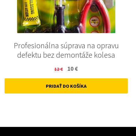
Profesionálna súprava na opravu
defektu bez demontáže kolesa
Original
Current
10
€
12
€
price
price
PRIDAŤ DO KOŠÍKA
was:
is:
12 €.
10 €.