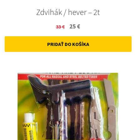
Zdvihák / hever – 2t
Original
Current
25
€
33
€
price
price
PRIDAŤ DO KOŠÍKA
was:
is:
33 €.
25 €.