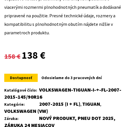
viacerými rozmermi plnohodnotných pneumatík a dodávané
pripravené na použitie. Presné technické údaje, rozmery a
kompatibilitu s plnohodnotným obutím nájdete nižšie v
parametroch produktu.
Original
Current
138
€
158
€
price
price
was:
is:
Dostupnosť
Odosielame do 3 pracovných dní
158 €.
138 €.
VOLKSWAGEN-TIGUAN-I-+-FL-2007-
Katalógové číslo:
2015-145/90R16
2007-2015 (I + FL)
TIGUAN
Kategórie:
,
,
VOLKSWAGEN (VW)
NOVÝ PRODUKT, PNEU DOT 2025,
Záruka:
ZÁRUKA 24 MESIACOV