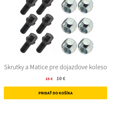
Skrutky a Matice pre dojazdove koleso
Original
Current
10
€
15
€
price
price
PRIDAŤ DO KOŠÍKA
was:
is:
15 €.
10 €.