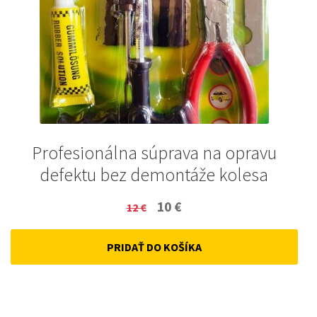
Profesionálna súprava na opravu
defektu bez demontáže kolesa
Original
Current
10
€
12
€
price
price
PRIDAŤ DO KOŠÍKA
was:
is:
12 €.
10 €.