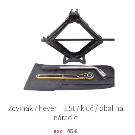
Zdvihák / hever – 1,5t / kľúč / obal na
náradie
Original
Current
45
€
52
€