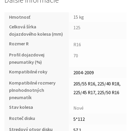
Ďalšie informácie
Hmotnosť
15 kg
Celková šírka
125
dojazdového kolesa (mm)
Rozmer R
R16
Profil dojazdovej
70
pneumatiky (%)
Kompatibilné roky
2004-2009
Kompatibilné rozmery
205/55 R16, 225/40 R18,
plnohodnotných
225/45 R17, 225/50 R16
pneumatík
Stav kolesa
Nové
Rozteč disku
5*112
Stredový otvor disku
57.1