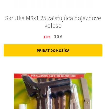
Skrutka M8x1,25 zaisťujúca dojazdove
koleso
Original
Current
10
€
18
€
price
price
PRIDAŤ DO KOŠÍKA
was:
is:
18 €.
10 €.