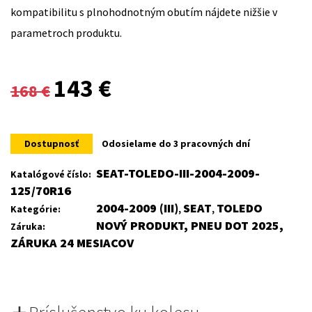
kompatibilitu s plnohodnotným obutím nájdete nižšie v
parametroch produktu.
Original
Current
143
€
168
€
price
price
was:
is:
Dostupnosť
Odosielame do 3 pracovných dní
168 €.
143 €.
SEAT-TOLEDO-III-2004-2009-
Katalógové číslo:
125/70R16
2004-2009 (III)
SEAT
TOLEDO
Kategórie:
,
,
NOVÝ PRODUKT, PNEU DOT 2025,
Záruka:
ZÁRUKA 24 MESIACOV