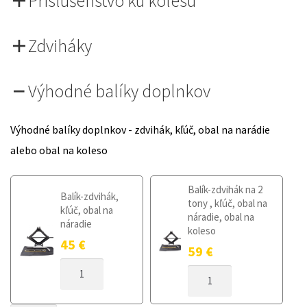
Príslušenstvo ku kolesu
Zdviháky
Výhodné balíky doplnkov
Výhodné balíky doplnkov - zdvihák, kľúč, obal na narádie
alebo obal na koleso
Balík-zdvihák na 2
Balík-zdvihák,
tony , kľúč, obal na
kľúč, obal na
náradie, obal na
náradie
koleso
45
€
59
€
MNOŽSTVO
MNOŽSTVO
DOJAZDOVÉ
DOJAZDOVÉ
KOLESO
KOLESO
SEAT