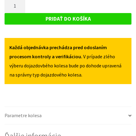
MNOŽSTVO
SEAT
TOLEDO
TOLEDO
DOJAZDOVÉ
III
III
KOLESO
2004-
PRIDAŤ DO KOŠÍKA
2004-
2009
SEAT
2009
125/70R16
TOLEDO
125/70R16
5X112
5X112
III
Každá objednávka prechádza pred odoslaním
2004-
2009
procesom kontroly a verifikáciou.
V prípade zlého
125/70R16
výberu dojazdovbého kolesa bude po dohode upravená
5X112
na správny typ dojazdového kolesa.
Parametre kolesa