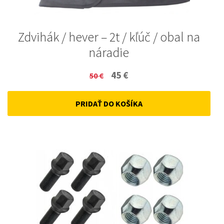
Zdvihák / hever – 2t / kľúč / obal na
náradie
Original
Current
45
€
50
€
price
price
PRIDAŤ DO KOŠÍKA
was:
is:
50 €.
45 €.