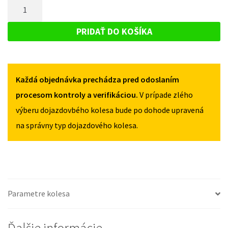
MNOŽSTVO
RENAULT
TWINGO
TWINGO
DOJAZDOVÉ
III
III
KOLESO
OD
PRIDAŤ DO KOŠÍKA
OD
2015
RENAULT
2015
115/70R15
TWINGO
115/70R15
4X100
4X100
III
Každá objednávka prechádza pred odoslaním
OD
2015
procesom kontroly a verifikáciou.
V prípade zlého
115/70R15
výberu dojazdovbého kolesa bude po dohode upravená
4X100
na správny typ dojazdového kolesa.
Parametre kolesa