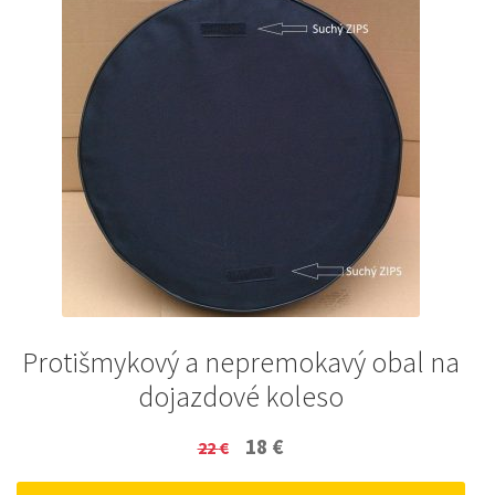
Protišmykový a nepremokavý obal na
dojazdové koleso
Original
Current
18
€
22
€
price
price