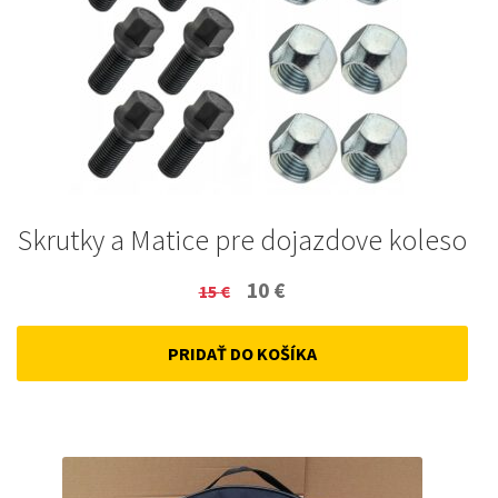
Skrutky a Matice pre dojazdove koleso
Original
Current
10
€
15
€
price
price
PRIDAŤ DO KOŠÍKA
was:
is:
15 €.
10 €.