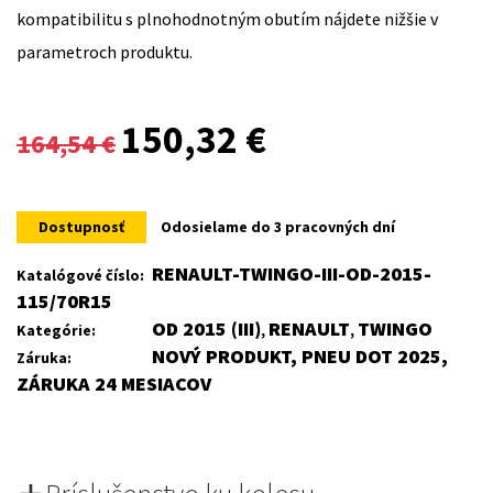
kompatibilitu s plnohodnotným obutím nájdete nižšie v
parametroch produktu.
Original
Current
150,32
€
164,54
€
price
price
was:
is:
Dostupnosť
Odosielame do 3 pracovných dní
164,54 €.
150,32 €.
RENAULT-TWINGO-III-OD-2015-
Katalógové číslo:
115/70R15
OD 2015 (III)
RENAULT
TWINGO
Kategórie:
,
,
NOVÝ PRODUKT, PNEU DOT 2025,
Záruka:
ZÁRUKA 24 MESIACOV