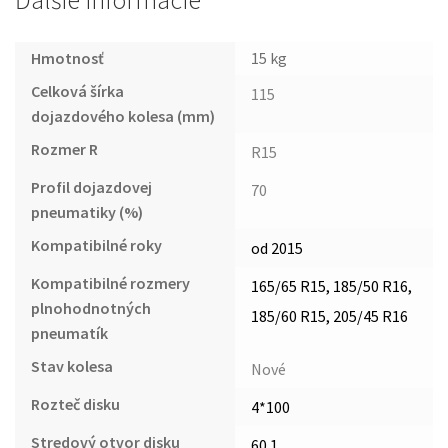
Ďalšie informácie
Hmotnosť
15 kg
Celková šírka
115
dojazdového kolesa (mm)
Rozmer R
R15
Profil dojazdovej
70
pneumatiky (%)
Kompatibilné roky
od 2015
Kompatibilné rozmery
165/65 R15, 185/50 R16,
plnohodnotných
185/60 R15, 205/45 R16
pneumatík
Stav kolesa
Nové
Rozteč disku
4*100
Stredový otvor disku
60.1