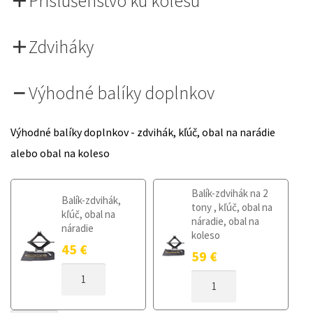
Príslušenstvo ku kolesu
Zdviháky
Výhodné balíky doplnkov
Výhodné balíky doplnkov - zdvihák, kľúč, obal na narádie
alebo obal na koleso
Balík-zdvihák na 2
Balík-zdvihák,
tony , kľúč, obal na
kľúč, obal na
náradie, obal na
náradie
koleso
45
€
59
€
MNOŽSTVO
MNOŽSTVO
DOJAZDOVÉ
DOJAZDOVÉ
KOLESO
KOLESO
RENAULT