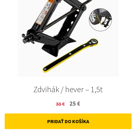
Zdvihák / hever – 1,5t
Original
Current
25
€
33
€
price
price
PRIDAŤ DO KOŠÍKA
was:
is:
33 €.
25 €.