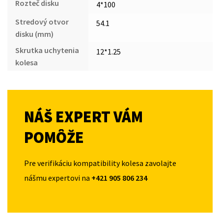
Rozteč disku
4*100
Stredový otvor
54.1
disku (mm)
Skrutka uchytenia
12*1.25
kolesa
NÁŠ EXPERT VÁM
POMÔŽE
Pre verifikáciu kompatibility kolesa zavolajte
nášmu expertovi na
+421 905 806 234