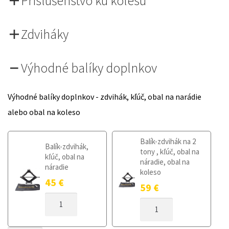
Príslušenstvo ku kolesu
Zdviháky
Výhodné balíky doplnkov
Výhodné balíky doplnkov - zdvihák, kľúč, obal na narádie
alebo obal na koleso
Balík-zdvihák na 2
Balík-zdvihák,
tony , kľúč, obal na
kľúč, obal na
náradie, obal na
náradie
koleso
45
€
59
€
MNOŽSTVO
MNOŽSTVO
DOJAZDOVÉ
DOJAZDOVÉ
KOLESO
KOLESO
OPEL