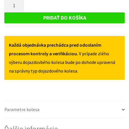
MNOŽSTVO
OPEL
AGILA
AGILA
DOJAZDOVÉ
B
B
KOLESO
2007-
PRIDAŤ DO KOŠÍKA
2007-
2014
OPEL
2014
115/70R15
AGILA
115/70R15
4X100
4X100
B
Každá objednávka prechádza pred odoslaním
2007-
2014
procesom kontroly a verifikáciou.
V prípade zlého
115/70R15
výberu dojazdovbého kolesa bude po dohode upravená
4X100
na správny typ dojazdového kolesa.
Parametre kolesa