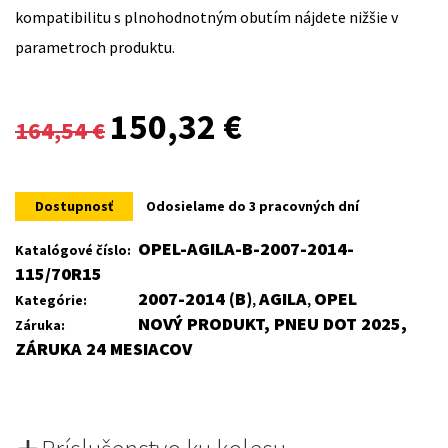
kompatibilitu s plnohodnotným obutím nájdete nižšie v
parametroch produktu.
Original
Current
150,32
€
164,54
€
price
price
was:
is:
Dostupnosť
Odosielame do 3 pracovných dní
164,54 €.
150,32 €.
OPEL-AGILA-B-2007-2014-
Katalógové číslo:
115/70R15
2007-2014 (B)
AGILA
OPEL
Kategórie:
,
,
NOVÝ PRODUKT, PNEU DOT 2025,
Záruka:
ZÁRUKA 24 MESIACOV