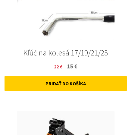
Kľúč na kolesá 17/19/21/23
Original
Current
15
€
22
€
price
price
PRIDAŤ DO KOŠÍKA
was:
is:
22 €.
15 €.