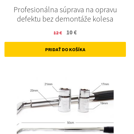
Profesionálna súprava na opravu
defektu bez demontáže kolesa
Original
Current
10
€
12
€
price
price
PRIDAŤ DO KOŠÍKA
was:
is:
12 €.
10 €.