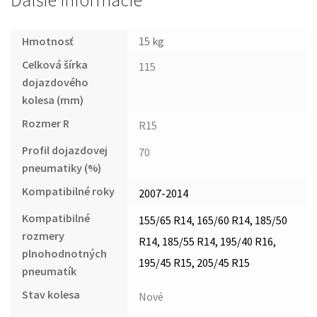
Ďalšie informácie
Hmotnosť
15 kg
Celková šírka
115
dojazdového
kolesa (mm)
Rozmer R
R15
Profil dojazdovej
70
pneumatiky (%)
Kompatibilné roky
2007-2014
Kompatibilné
155/65 R14, 165/60 R14, 185/50
rozmery
R14, 185/55 R14, 195/40 R16,
plnohodnotných
195/45 R15, 205/45 R15
pneumatík
Stav kolesa
Nové