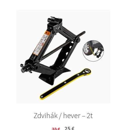
Zdvihák / hever – 2t
Original
Current
25
€
33
€