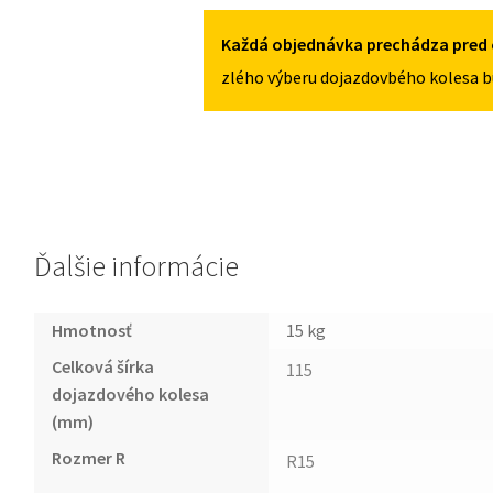
4X100
II
2011-
Každá objednávka prechádza pred 
2016
zlého výberu dojazdovbého kolesa b
115/70R15
4X100
Ďalšie informácie
Hmotnosť
15 kg
Celková šírka
115
dojazdového kolesa
(mm)
Rozmer R
R15