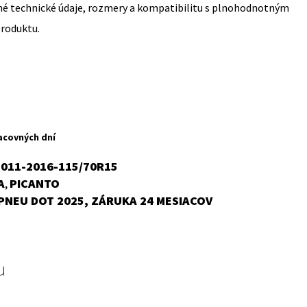
sné technické údaje, rozmery a kompatibilitu s plnohodnotným
produktu.
rent
ce
acovných dní
,32 €.
2011-2016-115/70R15
A
PICANTO
,
PNEU DOT 2025, ZÁRUKA 24 MESIACOV
u