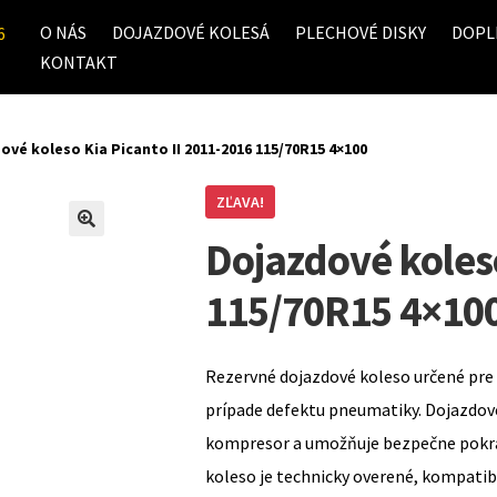
O NÁS
DOJAZDOVÉ KOLESÁ
PLECHOVÉ DISKY
DOPL
6
KONTAKT
ové koleso Kia Picanto II 2011-2016 115/70R15 4×100
ZĽAVA!
Dojazdové koleso
115/70R15 4×10
Rezervné dojazdové koleso určené pre 
prípade defektu pneumatiky. Dojazdov
kompresor a umožňuje bezpečne pokrač
koleso je technicky overené, kompati