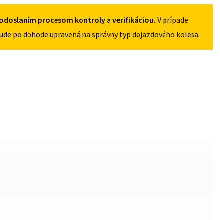
4X100
odoslaním procesom kontroly a verifikáciou.
V prípade
ude po dohode upravená na správny typ dojazdového kolesa.