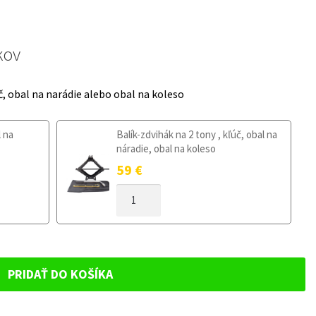
kov
č, obal na narádie alebo obal na koleso
l na
Balík-zdvihák na 2 tony , kľúč, obal na
náradie, obal na koleso
59
€
MNOŽSTVO
DOJAZDOVÉ
KOLESO
KIA
PICANTO
II
PRIDAŤ DO KOŠÍKA
2011-
2016
115/70R15