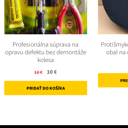
Profesionálna súprava na
Protišmyk
opravu defektu bez demontáže
obal na
kolesa
Original
Current
10
€
12
€
price
price
PRI
PRIDAŤ DO KOŠÍKA
was:
is:
12 €.
10 €.