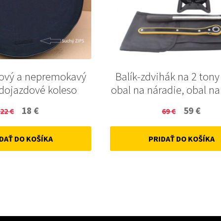
ový a nepremokavý
Balík-zdvihák na 2 tony 
 dojazdové koleso
obal na náradie, obal na
Original
Current
Original
Curr
18
€
59
€
22
€
69
€
price
price
price
price
DAŤ DO KOŠÍKA
PRIDAŤ DO KOŠÍKA
was:
is:
was:
is:
22 €.
18 €.
69 €.
59 €.