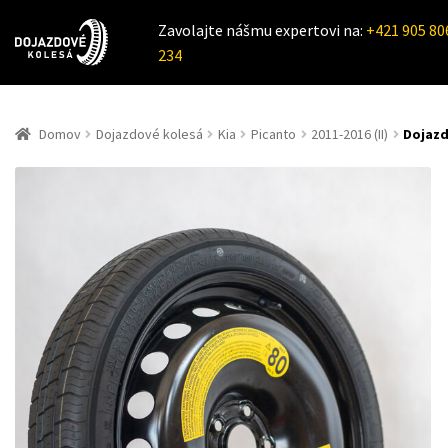
Zavolajte nášmu expertovi na:
+421 905 80
234
Domov
Dojazdové kolesá
Kia
Picanto
2011-2016 (II)
Dojazd