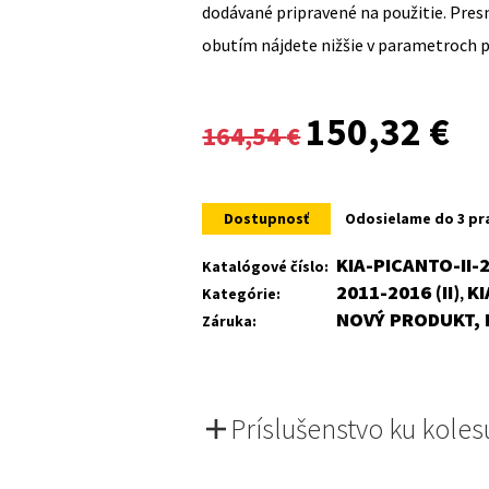
dodávané pripravené na použitie. Pre
obutím nájdete nižšie v parametroch 
Original
Cur
150,32
€
164,54
€
price
pri
was:
is:
Dostupnosť
Odosielame do 3 pr
164,54 €.
150
KIA-PICANTO-II-
Katalógové číslo:
2011-2016 (II)
KI
Kategórie:
,
NOVÝ PRODUKT, 
Záruka:
Príslušenstvo ku koles