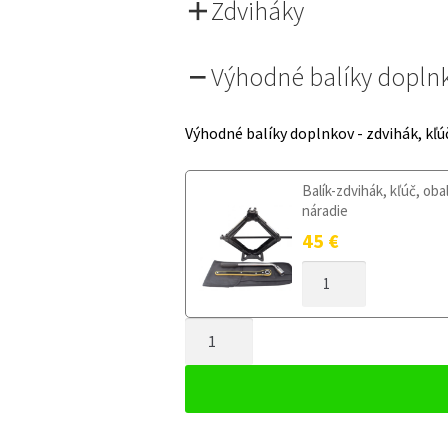
Zdviháky
Výhodné balíky dopln
Výhodné balíky doplnkov - zdvihák, kľú
Balík-zdvihák, kľúč, oba
náradie
45
€
MNOŽSTVO
DOJAZDOVÉ
KOLESO
MNOŽSTVO
KIA
PICANTO
DOJAZDOVÉ
II
KOLESO
2011-
KIA
2016
PICANTO
115/70R15