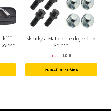
, kľúč,
Skrutky a Matice pre dojazdove
 koleso
koleso
ent
Original
Current
10
€
15
€
price
price
PRIDAŤ DO KOŠÍKA
was:
is:
15 €.
10 €.