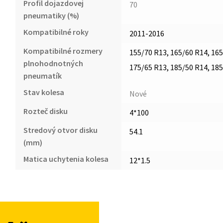
Profil dojazdovej
70
pneumatiky (%)
Kompatibilné roky
2011-2016
Kompatibilné rozmery
155/70 R13, 165/60 R14, 165
plnohodnotných
175/65 R13, 185/50 R14, 185
pneumatík
Stav kolesa
Nové
Rozteč disku
4*100
Stredový otvor disku
54.1
(mm)
Matica uchytenia kolesa
12*1.5