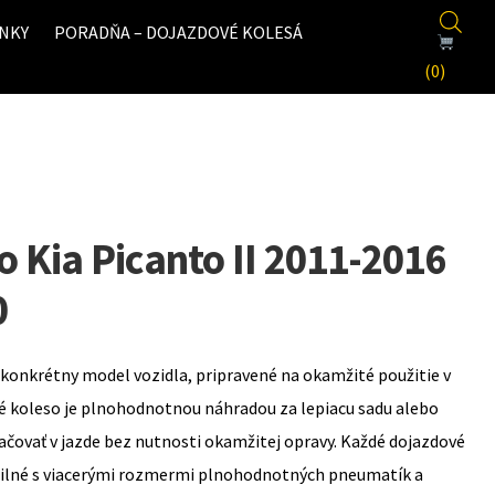
NKY
PORADŇA – DOJAZDOVÉ KOLESÁ
(0)
 Kia Picanto II 2011-2016
0
konkrétny model vozidla, pripravené na okamžité použitie v
é koleso je plnohodnotnou náhradou za lepiacu sadu alebo
ovať v jazde bez nutnosti okamžitej opravy. Každé dojazdové
bilné s viacerými rozmermi plnohodnotných pneumatík a