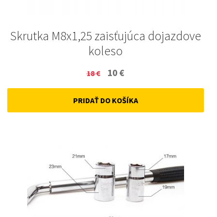
Skrutka M8x1,25 zaisťujúca dojazdove
koleso
Original
Current
10
€
18
€
price
price
PRIDAŤ DO KOŠÍKA
was:
is:
18 €.
10 €.