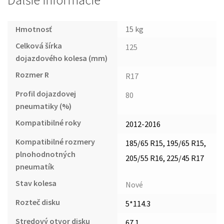
Ďalšie informácie
Hmotnosť
15 kg
Celková šírka
125
dojazdového kolesa (mm)
Rozmer R
R17
Profil dojazdovej
80
pneumatiky (%)
Kompatibilné roky
2012-2016
Kompatibilné rozmery
185/65 R15, 195/65 R15,
plnohodnotných
205/55 R16, 225/45 R17
pneumatík
Stav kolesa
Nové
Rozteč disku
5*114.3
Stredový otvor disku
67.1