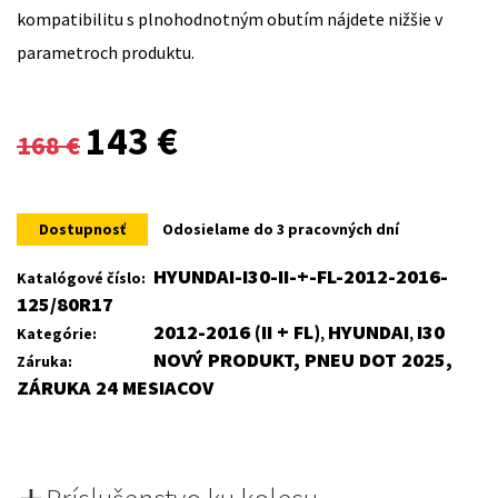
kompatibilitu s plnohodnotným obutím nájdete nižšie v
parametroch produktu.
Original
Current
143
€
168
€
price
price
was:
is:
Dostupnosť
Odosielame do 3 pracovných dní
168 €.
143 €.
HYUNDAI-I30-II-+-FL-2012-2016-
Katalógové číslo:
125/80R17
2012-2016 (II + FL)
HYUNDAI
I30
Kategórie:
,
,
NOVÝ PRODUKT, PNEU DOT 2025,
Záruka:
ZÁRUKA 24 MESIACOV