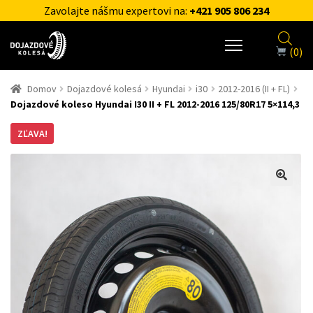
Zavolajte nášmu expertovi na:
+421 905 806 234
(0)
Domov
Dojazdové kolesá
Hyundai
i30
2012-2016 (II + FL)
Dojazdové koleso Hyundai I30 II + FL 2012-2016 125/80R17 5×114,3
ZĽAVA!