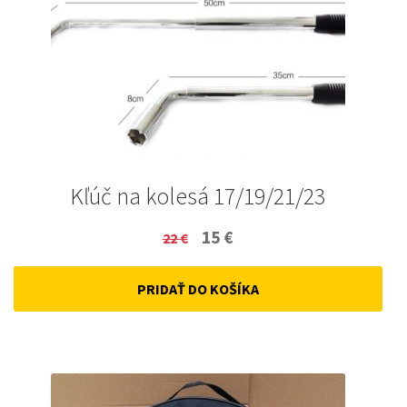
Kľúč na kolesá 17/19/21/23
Original
Current
15
€
22
€
price
price
PRIDAŤ DO KOŠÍKA
was:
is:
22 €.
15 €.