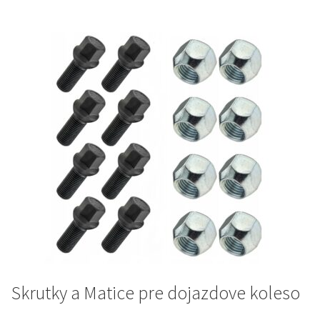
Skrutky a Matice pre dojazdove koleso