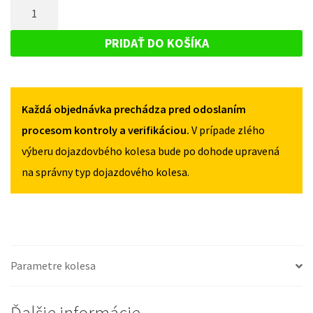
MNOŽSTVO
HYUNDAI
I30
I30
DOJAZDOVÉ
II
II
KOLESO
+
PRIDAŤ DO KOŠÍKA
+
FL
HYUNDAI
FL
2012-
I30
2012-
2016
2016
II
125/80R17
125/80R17
Každá objednávka prechádza pred odoslaním
+
5X114,3
5X114,3
FL
procesom kontroly a verifikáciou.
V prípade zlého
2012-
výberu dojazdovbého kolesa bude po dohode upravená
2016
na správny typ dojazdového kolesa.
125/80R17
5X114,3
Parametre kolesa