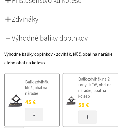
Príslušenstvo ku kolesu
Zdviháky
Výhodné balíky doplnkov
Výhodné balíky doplnkov - zdvihák, kľúč, obal na narádie
alebo obal na koleso
Balík-zdvihák na 2
Balík-zdvihák,
tony , kľúč, obal na
kľúč, obal na
náradie, obal na
náradie
koleso
45
€
59
€
MNOŽSTVO
MNOŽSTVO
DOJAZDOVÉ
DOJAZDOVÉ
KOLESO
KOLESO
HYUNDAI