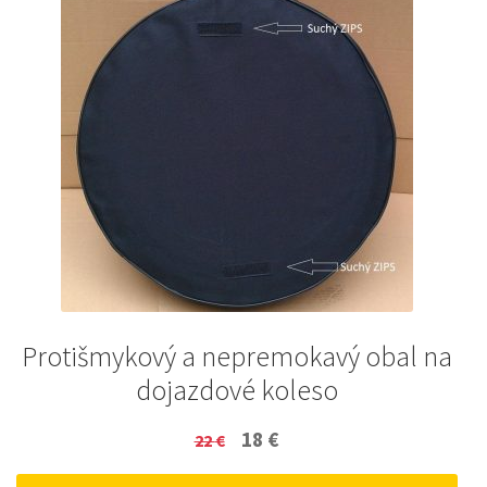
Protišmykový a nepremokavý obal na
dojazdové koleso
Original
Current
18
€
22
€
price
price